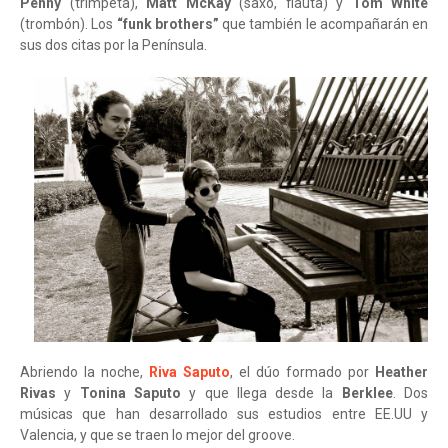
Penny
(trimpeta),
Matt McKay
(saxo, flauta) y
Tom White
(trombón). Los
“funk brothers”
que también le acompañarán en
sus dos citas por la Península.
Abriendo la noche,
Riva Saputo
, el dúo formado por
Heather
Rivas
y
Tonina Saputo
y que llega desde la
Berklee
. Dos
músicas que han desarrollado sus estudios entre EE.UU y
Valencia, y que se traen lo mejor del groove.