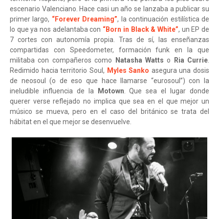
escenario Valenciano. Hace casi un año se lanzaba a publicar su
primer largo,
“Forever Dreaming”
, la continuación estilística de
lo que ya nos adelantaba con
“Born in Black & White”
, un EP de
7 cortes con autonomía propia. Tras de sí, las enseñanzas
compartidas con Speedometer, formación funk en la que
militaba con compañeros como
Natasha Watts
o
Ria Currie
.
Redimido hacia territorio Soul,
Myles Sanko
asegura una dosis
de neosoul (o de eso que hace llamarse “eurosoul”) con la
ineludible influencia de la
Motown
. Que sea el lugar donde
querer verse reflejado no implica que sea en el que mejor un
músico se mueva, pero en el caso del británico se trata del
hábitat en el que mejor se desenvuelve.