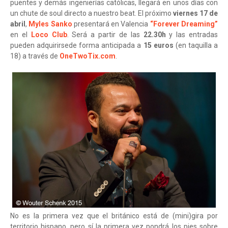
puentes y demás ingenierías católicas, llegará en unos días con
un chute de soul directo a nuestro beat. El próximo
viernes 17 de
abril
,
Myles Sanko
presentará en Valencia
“Forever Dreaming”
en el
Loco Club
. Será a partir de las
22.30h
y las entradas
pueden adquirirsede forma anticipada a
15 euros
(en taquilla a
18) a través de
OneTwoTix.com
.
No es la primera vez que el británico está de (mini)gira por
territorio hispano, pero sí la primera vez pondrá los pies sobre