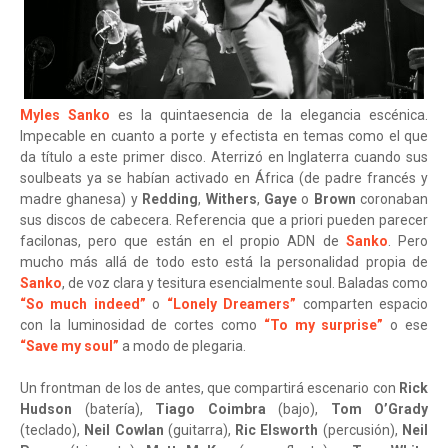
Myles Sanko
es la quintaesencia de la elegancia escénica.
Impecable en cuanto a porte y efectista en temas como el que
da título a este primer disco. Aterrizó en Inglaterra cuando sus
soulbeats ya se habían activado en África (de padre francés y
madre ghanesa) y
Redding
,
Withers
,
Gaye
o
Brown
coronaban
sus discos de cabecera. Referencia que a priori pueden parecer
facilonas, pero que están en el propio ADN de
Sanko
. Pero
mucho más allá de todo esto está la personalidad propia de
Sanko
, de voz clara y tesitura esencialmente soul. Baladas como
“So much indeed”
o
“Lonely Dreamers”
comparten espacio
con la luminosidad de cortes como
“To my surprise”
o ese
“Save my soul”
a modo de plegaria.
Un frontman de los de antes, que compartirá escenario con
Rick
Hudson
(batería),
Tiago Coimbra
(bajo),
Tom O’Grady
(teclado),
Neil Cowlan
(guitarra),
Ric Elsworth
(percusión),
Neil