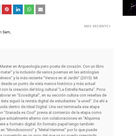
MÁS RECIENTE
in Sam,
y Master en Arqueología pero poeta de corazón. Con un libro
matar" y la inclusión de varios poemas en las antologías
éneos" y la más reciente "Versos en el Jardín" (2015). Mi
s desde un punto de vista menos histórico y más actual
con la creación del blog cultural "La Estrella Nazarita". Poco
orar en "Ecosdigital", en su sección cultura con reseñas de
a ésta siguió la revista digital de estudiantes "a-uned". De ahí a
luida dentro de Ideal Digital. Una vez terminada esa etapa
on "Granada es Cool" previa al comienzo de la etapa como
que actualmente alterno con colaboraciones en "Alquimia
iere a formato digital. En formato papel tengo también
 en "Mondosonoro" y "Metal Hammer" por lo que puede
ha convertido en un vicio del que ya no puedo prescindir.