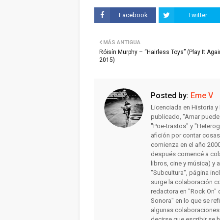
Facebook
Twitter
MÁS ANTIGUA
Róisín Murphy – “Hairless Toys” (Play It Aga
2015)
Posted by:
Eme V
Licenciada en Historia 
publicado, "Amar puede 
"Poe-trastos" y "Heterog
afición por contar cosa
comienza en el año 2000 
después comencé a colab
libros, cine y música) y 
"Subcultura", página inc
surge la colaboración c
redactora en "Rock On" 
Sonora" en lo que se ref
algunas colaboraciones
decirse que escribir se 