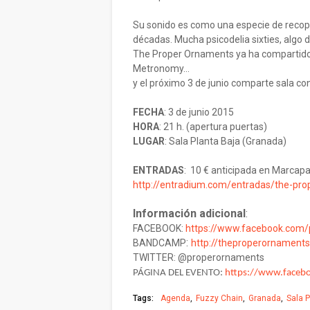
Su sonido es como una especie de recopil
décadas. Mucha psicodelia sixties, algo d
The Proper Ornaments ya ha compartido e
Metronomy…
y el próximo 3 de junio comparte sala con
FECHA
: 3 de junio 2015
HORA
: 21 h. (apertura puertas)
LUGAR
: Sala Planta Baja (Granada)
ENTRADAS
:
10 € anticipada en Marcapa
http://entradium.com/entradas/the-pr
Información adicional
:
FACEBOOK:
https://www.facebook.com
:
BANDCAMP
http://theproperornamen
TWITTER: @properornaments
PÁGINA DEL EVENTO:
https://www.face
Tags:
Agenda
Fuzzy Chain
Granada
Sala P