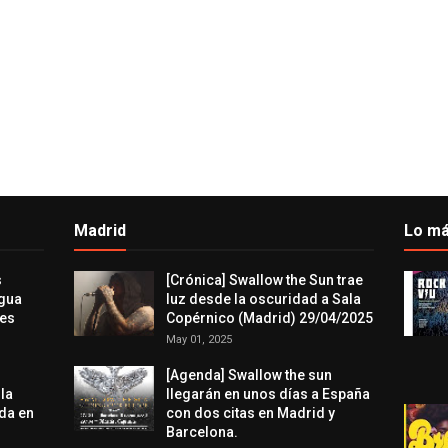
Madrid
Lo má
s
[Crónica] Swallow the Sun trae
agua
luz desde la oscuridad a Sala
res
Copérnico (Madrid) 29/04/2025
May 01, 2025
[Agenda] Swallow the sun
 la
llegarán en unos días a España
da en
con dos citas en Madrid y
Barcelona.