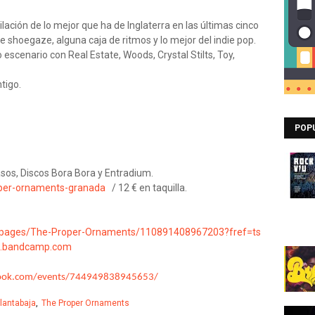
ación de lo mejor que ha de Inglaterra en las últimas cinco
e shoegaze, alguna caja de ritmos y lo mejor del indie pop.
scenario con Real Estate, Woods, Crystal Stilts, Toy,
tigo.
POP
sos, Discos Bora Bora y Entradium.
oper-ornaments-granada
/
12 € en taquilla.
/pages/The-Proper-Ornaments/110891408967203?fref=ts
ts.bandcamp.com
book.com/events/744949838945653/
lantabaja
The Proper Ornaments