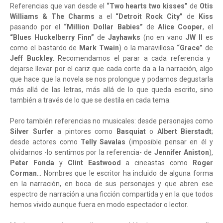
Referencias que van desde el
“Two hearts two kisses”
de
Otis
Williams & The Charms
a el
“Detroit Rock City”
de
Kiss
pasando por el
“Million Dollar Babies”
de
Alice Cooper
, el
“Blues Huckelberry Finn”
de
Jayhawks
(no en vano
JW II
es
como el bastardo de
Mark Twain
) o la maravillosa
“Grace”
de
Jeff Buckley
. Recomendamos el parar a cada referencia y
dejarse llevar por el cariz que cada corte da a la narración, algo
que hace que la novela se nos prolongue y podamos degustarla
más allá de las letras, más allá de lo que queda escrito, sino
también a través de lo que se destila en cada tema.
Pero también referencias no musicales: desde personajes como
Silver Surfer
a pintores como
Basquiat
o
Albert Bierstadt
;
desde actores como
Telly Savalas
(imposible pensar en él y
olvidarnos -lo sentimos por la referencia- de
Jennifer Aniston
),
Peter Fonda
y
Clint Eastwood
a cineastas como
Roger
Corman
... Nombres que le escritor ha incluido de alguna forma
en la narración, en boca de sus personajes y que abren ese
espectro de narración a una ficción compartida y en la que todos
hemos vivido aunque fuera en modo espectador o lector.