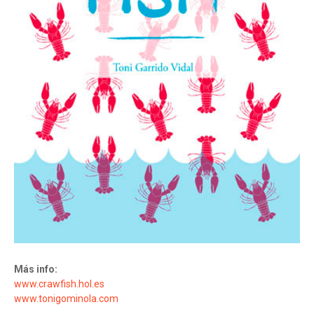
Más info:
www.crawfish.hol.es
www.tonigominola.com