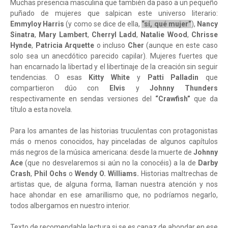
Muchas presencia masculina que también da paso a un pequeño
puñado de mujeres que salpican este universo literario:
Emmyloy Harris
(y como se dice de ella,
“sí, qué mujer”
),
Nancy
Sinatra
,
Mary Lambert
,
Cherryl Ladd
,
Natalie Wood
,
Chrisse
Hynde
,
Patricia Arquette
o incluso
Cher
(aunque en este caso
solo sea un anecdótico parecido capilar). Mujeres fuertes que
han encarnado la libertad y el libertinaje de la creación sin seguir
tendencias. O esas
Kitty White
y
Patti Palladin
que
compartieron dúo con
Elvis
y
Johnny Thunders
respectivamente en sendas versiones del
“Crawfish”
que da
título a esta novela.
Para los amantes de las historias truculentas con protagonistas
más o menos conocidos, hay pinceladas de algunos capítulos
más negros de la música americana: desde la muerte de
Johnny
Ace
(que no desvelaremos si aún no la conocéis) a la de
Darby
Crash
,
Phil Ochs
o
Wendy O. Williams.
Historias maltrechas de
artistas que, de alguna forma, llaman nuestra atención y nos
hace ahondar en ese amarillismo que, no podríamos negarlo,
todos albergamos en nuestro interior.
Texto de recomendable lectura si se es capaz de ahondar en ese