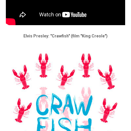
Elvis Presley: "Crawfish" (film "King Creole")