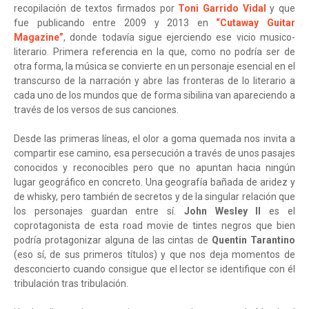
recopilación de textos firmados por
Toni Garrido Vidal
y que
fue publicando entre 2009 y 2013 en
“Cutaway Guitar
Magazine”
, donde todavía sigue ejerciendo ese vicio musico-
literario. Primera referencia en la que, como no podría ser de
otra forma, la música se convierte en un personaje esencial en el
transcurso de la narración y abre las fronteras de lo literario a
cada uno de los mundos que de forma sibilina van apareciendo a
través de los versos de sus canciones.
Desde las primeras líneas, el olor a goma quemada nos invita a
compartir ese camino, esa persecución a través de unos pasajes
conocidos y reconocibles pero que no apuntan hacia ningún
lugar geográfico en concreto. Una geografía bañada de aridez y
de whisky, pero también de secretos y de la singular relación que
los personajes guardan entre sí.
John Wesley II
es el
coprotagonista de esta road movie de tintes negros que bien
podría protagonizar alguna de las cintas de
Quentin Tarantino
(eso sí, de sus primeros títulos) y que nos deja momentos de
desconcierto cuando consigue que el lector se identifique con él
tribulación tras tribulación.