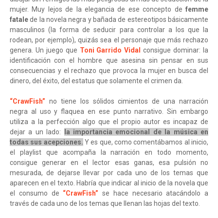
mujer. Muy lejos de la elegancia de ese concepto de
femme
fatale
de la novela negra y bañada de estereotipos básicamente
masculinos (la forma de seducir para controlar a los que la
rodean, por ejemplo), quizás sea el personaje que más rechazo
genera. Un juego que
Toni Garrido Vidal
consigue dominar: la
identificación con el hombre que asesina sin pensar en sus
consecuencias y el rechazo que provoca la mujer en busca del
dinero, del éxito, del estatus que solamente el crimen da.
“CrawFish”
no tiene los sólidos cimientos de una narración
negra al uso y flaquea en ese punto narrativo. Sin embargo
utiliza a la perfección algo que el propio autor es incapaz de
dejar a un lado:
la importancia emocional de la música en
todas sus acepciones.
Y es que, como comentábamos al inicio,
el playlist que acompaña la narración en todo momento,
consigue generar en el lector esas ganas, esa pulsión no
mesurada, de dejarse llevar por cada uno de los temas que
aparecen en el texto. Habría que indicar al inicio de la novela que
el consumo de
“CrawFish”
se hace necesario atacándolo a
través de cada uno de los temas que llenan las hojas del texto.