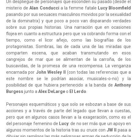
Un despliegue de personajes que esconden su pasado (desde el
misterio de
Alan Conducci
a la femme fatale
Lucy Bloomfield
pasando por sus secuaces masculinos movidos por la sexualidad
de la dominatrix) y que poco a poco van disparando verdades
sobre sus propias historias. Una narración que en ocasiones
flojea en cuanto a estructura pero que va cobrando forma con el
tiempo, como el licor añejo, como las biografías de los
protagonistas. Sombras, las de cada una de las miradas que
comparten escena, que acaban transmutando en esos
cangrejos de mar que se alimentan de la carroña, de los
buscavidas, de la promesa de una recompensa. La venganza
encarnada por
John Wesley II
(con todas las referencias que a
este nombre se le podrían asociar, musicales-o-no) y la
posibilidad de que hubiera pertenecido a la banda de
Anthony
Burgess
junto a
Alex DeLarge
o
El Lerdo
.
Personajes esquemáticos y que solo se esbozan a base de sus
acciones y a través de parte del legado que llevan a cuestas,
pero que en algunos casos llevan a la exageración, como es el
del personaje femenino de
Lucy
: de no ser más que un apoyo en
algunos momentos de la historia tras su cruce con
JW II
pasa a
dibujar sin remilgos las más peligrosas armas de seducción de la