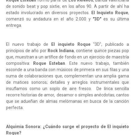
Roque Esteban
formó parte de
Los Relevos
, banda valenciana
de sonido beat y pop sixtie, en los años 90. A partir de ahí ha
estado involucrado en diversos proyectos.
El Inquieto Roque
,
comenzó su andadura en el año 2.000 y
"3D"
es su última
entrega.
El nuevo trabajo de
El inquieto Roque
"3D", publicado a
principios de año por
Rock Indiana
, contiene quince piezas pop
que, muestran a un artífice de fondo en un ejercicio de maestría
compositiva:
Roque Esteban
. Este nuevo trabajo, también
esconde a una banda con músicos de primera en sus filas y una
suma de colaboraciones que, complementan una amplia gama
de matices sonoros; detalles y arreglos instrumentales que
insuflamos como un soplo de aire fresco. De lírica sencilla
recorre historias de amor, desamor o simples anécdotas; cantos
que se adueñan de almas melómanas en busca de la canción
perfecta.
Alquimia Sonora: ¿Cuándo surge el proyecto de El inquieto
Roque?