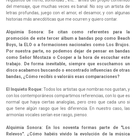
requisitos de ritmo, sonoridad , etc… antes del propio contenido
del mensaje, que muchas veces es banal. No soy un artista de
letras profundas, juego con el amor, el desamor, y con algunas
historias más anecdóticas que me ocurren y quiero contar.
Alquimia Sonora: Se citan como referentes para la
promoción de este tercer álbum a bandas pop como Beach
Boys, la ELO o a formaciones nacionales como Los Brujos.
Por nuestra parte, no podemos dejar de pensar en bandas
como Señor Mostaza o Cooper a la hora de escuchar este
trabajo. De forma inevitable, siempre que escuchamos un
disco acabamos buscando o encontrado influencias de otras
bandas, ¿Cómo recibís o valoráis esas comparaciones?
El Inquieto Roque:
Todos los artistas que nombras nos gustan, y
con los contemporáneos compartimos referencias, con lo que es
normal que haya ciertas analogías, pero creo que cada uno si
que tiene algún rasgo que les diferencia. En nuestro caso, las
armonías vocales serían ese rasgo, pienso.
Alquimia Sonora: En los noventa formas parte de "Los
Relevos". ¿Cómo habéis vivido la evolución de la música