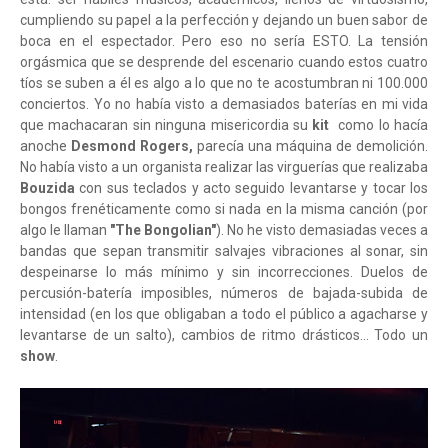
cumpliendo su papel a la perfección y dejando un buen sabor de
boca en el espectador. Pero eso no sería ESTO. La tensión
orgásmica que se desprende del escenario cuando estos cuatro
tíos se suben a él es algo a lo que no te acostumbran ni 100.000
conciertos. Yo no había visto a demasiados baterías en mi vida
que machacaran sin ninguna misericordia su
kit
como lo hacía
anoche
Desmond Rogers,
parecía una máquina de demolición.
No había visto a un organista realizar las virguerías que realizaba
Bouzida
con sus teclados y acto seguido levantarse y tocar los
bongos frenéticamente como si nada en la misma canción (por
algo le llaman
"The Bongolian"
). No he visto demasiadas veces a
bandas que sepan transmitir salvajes vibraciones al sonar, sin
despeinarse lo más mínimo y sin incorrecciones. Duelos de
percusión-batería imposibles, números de bajada-subida de
intensidad (en los que obligaban a todo el público a agacharse y
levantarse de un salto), cambios de ritmo drásticos... Todo un
show
.