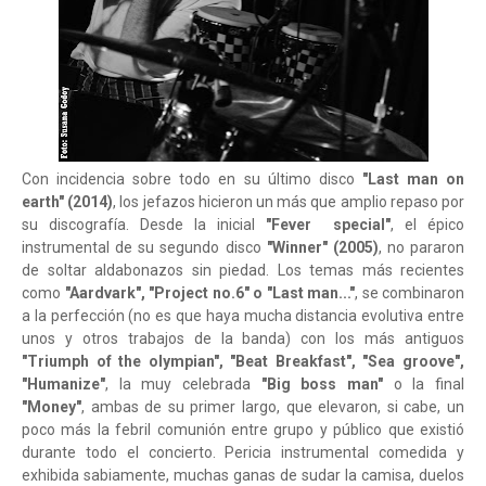
Con incidencia sobre todo en su último disco
"Last man on
earth" (2014)
, los jefazos hicieron un más que amplio repaso por
su discografía. Desde la inicial
"Fever special"
, el épico
instrumental de su segundo disco
"Winner" (2005)
, no pararon
de soltar aldabonazos sin piedad. Los temas más recientes
como
"Aardvark", "Project no.6" o "Last man..."
, se combinaron
a la perfección (no es que haya mucha distancia evolutiva entre
unos y otros trabajos de la banda) con los más antiguos
"Triumph of the olympian", "Beat Breakfast", "Sea groove",
"Humanize"
, la muy celebrada
"Big boss man"
o la final
"Money"
, ambas de su primer largo, que elevaron, si cabe, un
poco más la febril comunión entre grupo y público que existió
durante todo el concierto. Pericia instrumental comedida y
exhibida sabiamente, muchas ganas de sudar la camisa, duelos