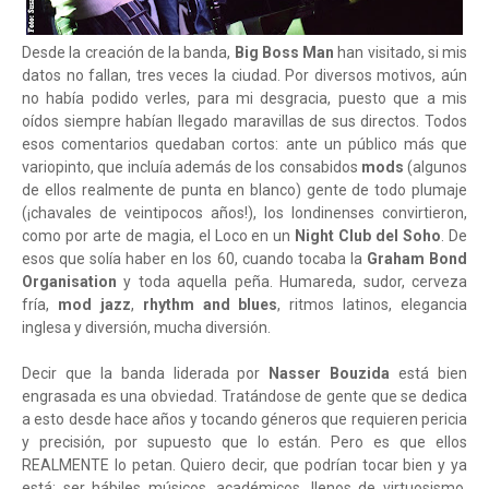
Desde la creación de la banda,
Big Boss Man
han visitado, si mis
datos no fallan, tres veces la ciudad. Por diversos motivos, aún
no había podido verles, para mi desgracia, puesto que a mis
oídos siempre habían llegado maravillas de sus directos. Todos
esos comentarios quedaban cortos: ante un público más que
variopinto, que incluía además de los consabidos
mods
(algunos
de ellos realmente de punta en blanco) gente de todo plumaje
(¡chavales de veintipocos años!), los londinenses convirtieron,
como por arte de magia, el Loco en un
Night Club del Soho
. De
esos que solía haber en los 60, cuando tocaba la
Graham Bond
Organisation
y toda aquella peña. Humareda, sudor, cerveza
fría,
mod jazz
,
rhythm and blues
, ritmos latinos, elegancia
inglesa y diversión, mucha diversión.
Decir que la banda liderada por
Nasser Bouzida
está bien
engrasada es una obviedad. Tratándose de gente que se dedica
a esto desde hace años y tocando géneros que requieren pericia
y precisión, por supuesto que lo están. Pero es que ellos
REALMENTE lo petan. Quiero decir, que podrían tocar bien y ya
está: ser hábiles músicos, académicos, llenos de virtuosismo,