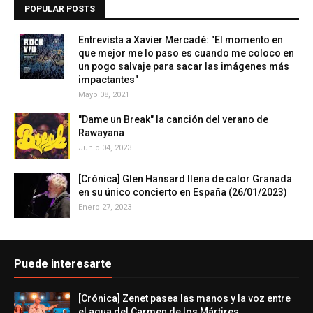
POPULAR POSTS
Entrevista a Xavier Mercadé: "El momento en
que mejor me lo paso es cuando me coloco en
un pogo salvaje para sacar las imágenes más
impactantes"
Mayo 08, 2021
"Dame un Break" la canción del verano de
Rawayana
Junio 04, 2023
[Crónica] Glen Hansard llena de calor Granada
en su único concierto en España (26/01/2023)
Enero 27, 2023
Puede interesarte
[Crónica] Zenet pasea las manos y la voz entre
el agua del Carmen de los Mártires