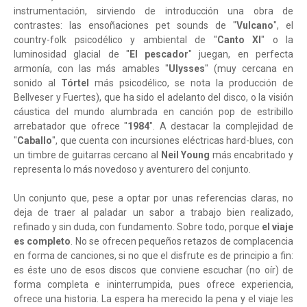
instrumentación, sirviendo de introducción una obra de
contrastes: las ensoñaciones pet sounds de "
Vulcano
", el
country-folk psicodélico y ambiental de "
Canto XI
" o la
luminosidad glacial de "
El pescador
" juegan, en perfecta
armonía, con las más amables "
Ulysses
" (muy cercana en
sonido al
Tórtel
más psicodélico, se nota la producción de
Bellveser y Fuertes), que ha sido el adelanto del disco, o la visión
cáustica del mundo alumbrada en canción pop de estribillo
arrebatador que ofrece "
1984
". A destacar la complejidad de
"
Caballo
", que cuenta con incursiones eléctricas hard-blues, con
un timbre de guitarras cercano al
Neil Young
más encabritado y
representa lo más novedoso y aventurero del conjunto.
Un conjunto que, pese a optar por unas referencias claras, no
deja de traer al paladar un sabor a trabajo bien realizado,
refinado y sin duda, con fundamento. Sobre todo, porque
el viaje
es completo
. No se ofrecen pequeños retazos de complacencia
en forma de canciones, si no que el disfrute es de principio a fin:
es éste uno de esos discos que conviene escuchar (no oír) de
forma completa e ininterrumpida, pues ofrece experiencia,
ofrece una historia. La espera ha merecido la pena y el viaje les