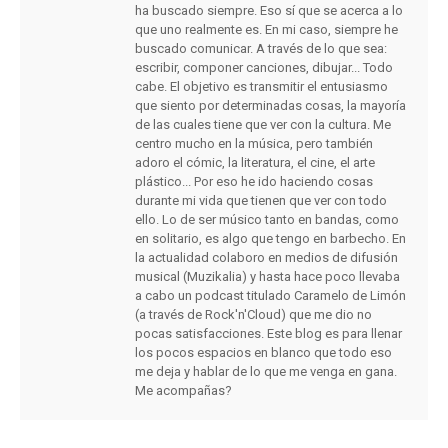
ha buscado siempre. Eso sí que se acerca a lo
que uno realmente es. En mi caso, siempre he
buscado comunicar. A través de lo que sea:
escribir, componer canciones, dibujar... Todo
cabe. El objetivo es transmitir el entusiasmo
que siento por determinadas cosas, la mayoría
de las cuales tiene que ver con la cultura. Me
centro mucho en la música, pero también
adoro el cómic, la literatura, el cine, el arte
plástico... Por eso he ido haciendo cosas
durante mi vida que tienen que ver con todo
ello. Lo de ser músico tanto en bandas, como
en solitario, es algo que tengo en barbecho. En
la actualidad colaboro en medios de difusión
musical (Muzikalia) y hasta hace poco llevaba
a cabo un podcast titulado Caramelo de Limón
(a través de Rock'n'Cloud) que me dio no
pocas satisfacciones. Este blog es para llenar
los pocos espacios en blanco que todo eso
me deja y hablar de lo que me venga en gana.
Me acompañas?