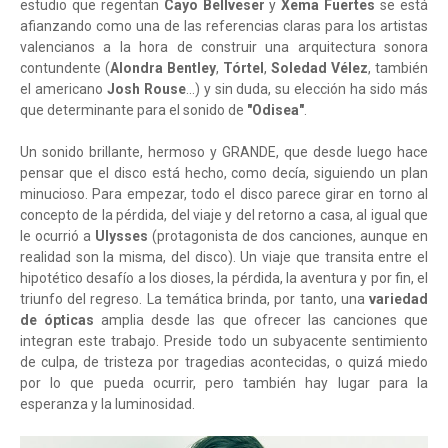
estudio que regentan
Cayo Bellveser
y
Xema Fuertes
se está
afianzando como una de las referencias claras para los artistas
valencianos a la hora de construir una arquitectura sonora
contundente (
Alondra Bentley
,
Tórtel
,
Soledad Vélez
, también
el americano
Josh Rouse
...) y sin duda, su elección ha sido más
que determinante para el sonido de
"Odisea"
.
Un sonido brillante, hermoso y GRANDE, que desde luego hace
pensar que el disco está hecho, como decía, siguiendo un plan
minucioso. Para empezar, todo el disco parece girar en torno al
concepto de la pérdida, del viaje y del retorno a casa, al igual que
le ocurrió a
Ulysses
(protagonista de dos canciones, aunque en
realidad son la misma, del disco). Un viaje que transita entre el
hipotético desafío a los dioses, la pérdida, la aventura y por fin, el
triunfo del regreso. La temática brinda, por tanto, una
variedad
de ópticas
amplia desde las que ofrecer las canciones que
integran este trabajo. Preside todo un subyacente sentimiento
de culpa, de tristeza por tragedias acontecidas, o quizá miedo
por lo que pueda ocurrir, pero también hay lugar para la
esperanza y la luminosidad.