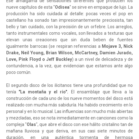
Ese amalgama de sensaciones diferentes que producen los
nueve capítulos de esta "
Odisea
" se sirve en empaque de lujo. La
producción ha sido cuidada al detalle: pocas veces el pop en
castellano ha sonado tan impresionantemente preciosista, tan
bello y tan cuidado, con la precisión de un orfebre. Los arreglos,
tanto instrumentales como vocales, son llevados a texturas que
elevan unas creaciones que sin duda beben de fuentes
igualmente barrocas (se respiran referencias a
Mojave 3, Nick
Drake, Neil Young, Brian Wilson, McCartney, Damien Jurado,
Love, Pink Floyd o Jeff Buckley
) a un nivel de delicadeza y de
contundencia, a la vez, que evidencian que estamos ante algo
poco común.
El segundo disco de los ilicitanos tiene una profundidad que no
tenía
"La montaña y el río".
El ensamblaje que lleva a la
construcción de cada uno de los nueve momentos del disco está
realizado con mucha más sabiduría. Ha habido crecimiento en lo
personal y en lo musical. Las influencias son mucho más abiertas
y mezcladas, eso se nota inmediatamente en canciones como la
compleja "
Olas
", que abre el disco con ese hálito cristalino tan de
mañana lluviosa y que deriva, en sus casi siete minutos de
duración, en una auténtica tormenta de hermosa