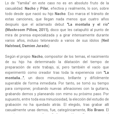
Lo de "familia" en este caso no es en absoluto fruto de la
casualidad.
Nacho
y
Pilar
, efectiva y realmente, lo son, sobre
todo desde que nació su hijo
Nacho
. Eso marca el tránsito de
estas canciones, que llegan nada menos que cuatro años
después que el aclamado debut
"La montaña y el río"
(Mushroom Pillow, 2011)
, disco que les catapultó al punto de
mira de prensa especializada y a girar intensamente durante
varios años, incluso teloneando a varios de sus ídolos (
Neil
Halstead, Damien Jurado
).
Según el propio
Nacho
, compositor de los temas, el nacimiento
de su hijo ha determinado la dilatación del tiempo de
preparación de este trabajo, sí, pero también el vacío que
experimentó como creador tras toda la experiencia con
"La
montaña..."
, un disco minucioso, brillante y difícilmente
superable de forma inmediata. Por tanto, se tomó su tiempo
para componer, probando nuevas afinaciones con la guitarra,
grabando demos y planeando con mimo su próximo paso. Por
supuesto, entre toda esa minuciosidad, la elección del estudio de
grabación no ha quedado atrás. El elegido, tras grabar allí
casualmente unas demos, fue, categóricamente,
Río Bravo
. El