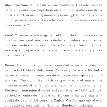
Alquimia Sonora:
Hasta el nacimiento de
Desvelo
, ambas
habéis trazado una trayectoria en el mundo profesional de la
música en diversas compañías/empresas. ¿De qué manera os
introdujisteis en este ámbito artístico y cómo lo comenzasteis a
profesionalizar?
Zara:
Yo empecé a trabajar en el Dpto. de Comunicación de
una multinacional mientras estudiaba. Trabajé allí 9 años,
principalmente con música, cómic y fotografía. Cuando terminó
esa etapa busqué orientarme a la música, que era lo que más
me motivaba.
Xiana
: Lo mío fue un poco casualidad y un poco destino.
Estudié Publicidad y Relaciones Públicas y me vine a
Madrid
a
hacer un máster con intención de empezar a trabajar ya en una
agencia. Cuando vi las prácticas que ofrecía el máster me
interesé especialmente por una beca de producción en el
Festival Internacional de Benicássim
y pensé “¿Por qué no?,
ya tendré tiempo de mandar currículums a las agencias a la
vuelta del verano”.
Allí conocí a
Carlos Mariño
, que me ofreció
un puesto de sustitución en
Spanish Bombs
, y hasta hoy.