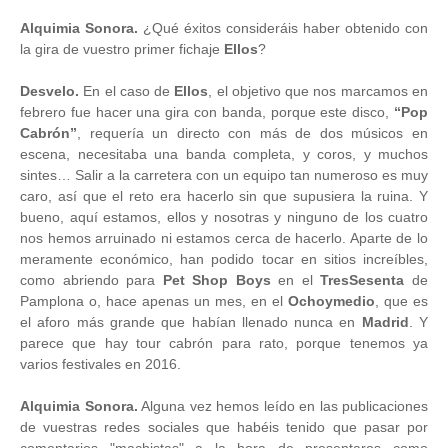
Alquimia Sonora.
¿Qué éxitos consideráis haber obtenido con
la gira de vuestro primer fichaje
Ellos
?
Desvelo.
En el caso de
Ellos
, el objetivo que nos marcamos en
febrero fue hacer una gira con banda, porque este disco,
“Pop
Cabrón”
, requería un directo con más de dos músicos en
escena, necesitaba una banda completa, y coros, y muchos
sintes… Salir a la carretera con un equipo tan numeroso es muy
caro, así que el reto era hacerlo sin que supusiera la ruina. Y
bueno, aquí estamos, ellos y nosotras y ninguno de los cuatro
nos hemos arruinado ni estamos cerca de hacerlo. Aparte de lo
meramente económico, han podido tocar en sitios increíbles,
como abriendo para
Pet Shop Boys
en el
TresSesenta
de
Pamplona o, hace apenas un mes, en el
Ochoymedio
, que es
el aforo más grande que habían llenado nunca en
Madrid
. Y
parece que hay tour cabrón para rato, porque tenemos ya
varios festivales en 2016.
Alquimia Sonora.
Alguna vez hemos leído en las publicaciones
de vuestras redes sociales que habéis tenido que pasar por