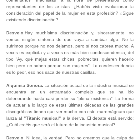
comentarios "machistas" a la hora de presentaros como
representantes de los artistas. ¿Habéis visto evolucionar la
consideración del papel de la mujer en esta profesión? ¿Sigue
existiendo discriminación?
Desvelo.
Hay muchísima discriminación y, sinceramente, no
vemos ningún síntoma de que vaya a cambiar algo. No la
sufrimos porque no nos dejamos, pero sí nos cabrea mucho. A
veces es explícita y a veces es más bien condescendencia, del
tipo “Ay, qué majas estas chicas, pobrecitas, quieren hacerlo
bien pero no saben porque son mujeres”. La condescendencia
es lo peor, eso nos saca de nuestras casillas.
Alquimia Sonora.
La situación actual de la industria musical se
encuentra en un entramado complejo que se ha ido
deteriorando hasta casi perder su "plena existencia". La forma
de actuar a lo largo de estas últimas décadas de las grandes
discográficas tienen que ver mucho con este maremágnum que
lanza al
"Titanic musical"
a la deriva. El debate está servido:
¿Cuál creéis que será el futuro de la industria musical?
Desvelo
. Ni idea, la verdad. Pero no creemos que la culpa de