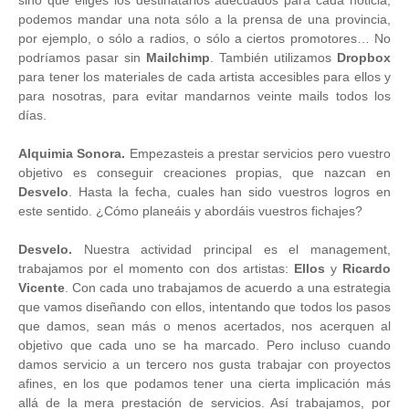
sino que eliges los destinatarios adecuados para cada noticia,
podemos mandar una nota sólo a la prensa de una provincia,
por ejemplo, o sólo a radios, o sólo a ciertos promotores… No
podríamos pasar sin
Mailchimp
. También utilizamos
Dropbox
para tener los materiales de cada artista accesibles para ellos y
para nosotras, para evitar mandarnos veinte mails todos los
días.
Alquimia Sonora.
Empezasteis a prestar servicios pero vuestro
objetivo es conseguir creaciones propias, que nazcan en
Desvelo
. Hasta la fecha, cuales han sido vuestros logros en
este sentido. ¿Cómo planeáis y abordáis vuestros fichajes?
Desvelo.
Nuestra actividad principal es el management,
trabajamos por el momento con dos artistas:
Ellos
y
Ricardo
Vicente
. Con cada uno trabajamos de acuerdo a una estrategia
que vamos diseñando con ellos, intentando que todos los pasos
que damos, sean más o menos acertados, nos acerquen al
objetivo que cada uno se ha marcado. Pero incluso cuando
damos servicio a un tercero nos gusta trabajar con proyectos
afines, en los que podamos tener una cierta implicación más
allá de la mera prestación de servicios. Así trabajamos, por