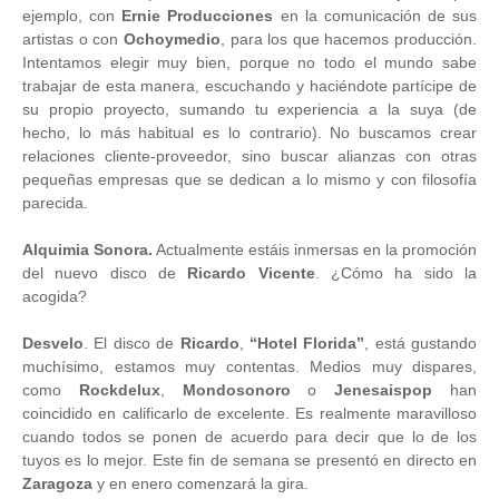
ejemplo, con
Ernie Producciones
en la comunicación de sus
artistas o con
Ochoymedio
, para los que hacemos producción.
Intentamos elegir muy bien, porque no todo el mundo sabe
trabajar de esta manera, escuchando y haciéndote partícipe de
su propio proyecto, sumando tu experiencia a la suya (de
hecho, lo más habitual es lo contrario). No buscamos crear
relaciones cliente-proveedor, sino buscar alianzas con otras
pequeñas empresas que se dedican a lo mismo y con filosofía
parecida.
Alquimia Sonora.
Actualmente estáis inmersas en la promoción
del nuevo disco de
Ricardo Vicente
. ¿Cómo ha sido la
acogida?
Desvelo
. El disco de
Ricardo
,
“Hotel Florida”
, está gustando
muchísimo, estamos muy contentas. Medios muy dispares,
como
Rockdelux
,
Mondosonoro
o
Jenesaispop
han
coincidido en calificarlo de excelente. Es realmente maravilloso
cuando todos se ponen de acuerdo para decir que lo de los
tuyos es lo mejor. Este fin de semana se presentó en directo en
Zaragoza
y en enero comenzará la gira.