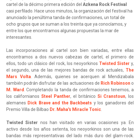
cartel de la décimo primera edición del
Azkena Rock Festival
casi perfilado. Hace unos minutos, la organización del festival ha
anunciado la penúltima tanda de confirmaciones, un total de
ocho grupos que se suman a los treinta que ya conocíamos, y
entre los que encontramos algunas propuestas la mar de
interesantes.
Las incorporaciones al cartel son bien variadas, entre ellas
encontramos a dos nuevos cabezas de cartel, el primero de
ellos, todo un clásico del rock, los neoyorkinos
Twisted Sister
y,
el segundo, una de las mejores bandas de rock actuales,
The
Mars Volta
. Además, quienes se acerquen al Mendizabala
también podrán disfrutar de las actuaciones de
Rich Robinson
o
M. Ward
. Completando la tanda de confirmaciones tenemos, a
los californianos
Steel Panther
, el británico
Si Cranstoun
, los
alemanes
Dick Brave and the Backbeats
y los ganadores del
Premio Villa de Bilbao
Dr. Maha's Miracle Tonic
.
Twisted Sister
nos han visitado en varias ocasiones ya. En
activo desde los años setenta, los neoyorkinos son una de las
bandas más representativas del lado más duro del glam-rock.