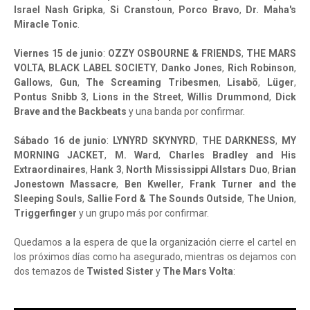
Israel Nash Gripka
,
Si Cranstoun
,
Porco Bravo
,
Dr. Maha's
Miracle Tonic
.
Viernes 15 de junio
:
OZZY OSBOURNE & FRIENDS
,
THE MARS
VOLTA
,
BLACK LABEL SOCIETY
,
Danko Jones
,
Rich Robinson
,
Gallows
,
Gun
,
The Screaming Tribesmen
,
Lisabö
,
Lüger
,
Pontus Snibb 3
,
Lions in the Street
,
Willis Drummond
,
Dick
Brave and the Backbeats
y una banda por confirmar.
Sábado 16 de junio
:
LYNYRD SKYNYRD
,
THE DARKNESS
,
MY
MORNING JACKET
,
M. Ward
,
Charles Bradley and His
Extraordinaires
,
Hank 3
,
North Mississippi Allstars Duo
,
Brian
Jonestown Massacre
,
Ben Kweller
,
Frank Turner and the
Sleeping Souls
,
Sallie Ford & The Sounds Outside
,
The Union
,
Triggerfinger
y un grupo más por confirmar.
Quedamos a la espera de que la organización cierre el cartel en
los próximos días como ha asegurado, mientras os dejamos con
dos temazos de
Twisted Sister
y
The Mars Volta
: