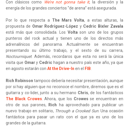
Con clásicos como
We're not gonna take it
, la diversión y la
energía de los grandes conciertos “de arena” está asegurada.
Por lo que respecta a
The Mars Volta
, a estas alturas, la
propuesta de
Omar Rodríguez-López
y
Cedric Bixler Zavala
está más que consolidada. Los
Volta
son uno de los grupos
punteros del rock actual y tienen uno de los directos más
adrenalínicos del panorama. Actualmente se encuentran
presentando su último trabajo, y el sexto de su carrera,
Noctourniquet
. Además, recordaros que esta no será la única
visita que
Omar
y
Cedric
hagan a nuestro país este año, ya que
en agosto estarán con
At the Drive-In
en el
FIB
.
Rich Robinson
tampoco debería necesitar presentación, aunque
por si hay alguien que no reconoce el nombre, diremos que es el
guitarra y co-lider, junto a su hermano
Chris
, de los fantásticos
The Black Crowes
. Ahora, que los
Crowes
se encuentran en
otro de sus parones,
Rich
ha aprovechado para publicar un
nuevo trabajo en solitario,
Through a Crooked Sun
. Una ocasión
fantástica para pasar un rato con el que ya es uno de los
grandes de la guitarra.