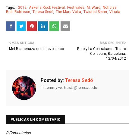
Tags:
2012
Azkena Rock Festival
Festivales
M. Ward
Noticias
Rich Robinson
Teresa Sedó
The Mars Volta
Twisted Sister
Vitoria
MÁS ANTIGUA
MÁS RECIENTE
Mel B amenaza con nuevo disco
Rulo y La Contrabanda-Teatro
Coliseum, Barcelona.
12/04/2012
Posted by:
Teresa Sedó
In Lemmy we trust. @teresasedo
PUBLICAR UN COMENTARIO
0 Comentarios