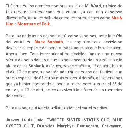
El último de los grandes nombres es el de
M. Ward
, músico de
folk-rock norte-americano que cuenta ya con una generosa
discografía, tanto en solitario como en formaciones como
She &
Him
o
Monsters of Folk
.
Pero las noticias no acaban aquí, como sabemos, ante la caída
del cartel de
Black Sabbath
, los organizadores decidieron
devolver el importe del bono a todos aquellos que lo solicitasen.
Ahora, Last Tour International ha decidido lanzar una nueva
oferta de bono debido a que no han encontrado un sustituto a la
altura de los
Sabbath
. Así pues, desde mañana, 13 de abril, hasta
el día 10 de mayo, se podrán adquirir los bonos del festival a un
precio especial de 85 euros más gastos. Además, a las personas
que ya habían comprado el bono a precio normal entre el 25 de
enero y el 12 de abril, se les devolverá la diferencia en monedas
del festival.
Para acabar, aquí tenéis la distribución del cartel por días:
Jueves 14 de junio
:
TWISTED SISTER
,
STATUS QUO
,
BLUE
ÖYSTER CULT
,
Dropkick Murphys
,
Pentagram
,
Graveyard
,