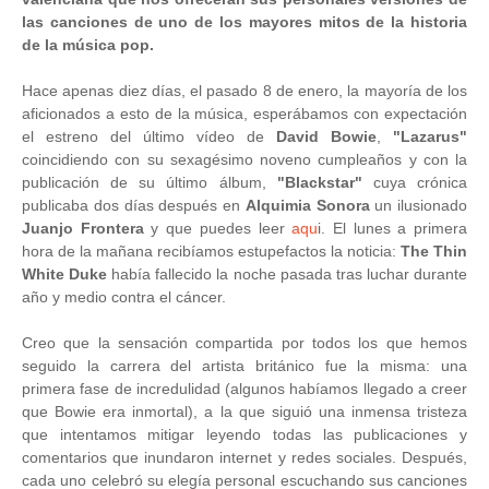
las canciones de uno de los mayores mitos de la historia
de la música pop.
Hace apenas diez días, el pasado 8 de enero, la mayoría de los
aficionados a esto de la música, esperábamos con expectación
el estreno del último vídeo de
David Bowie
,
"Lazarus"
coincidiendo con su sexagésimo noveno cumpleaños y con la
publicación de su último álbum,
"Blackstar"
cuya crónica
publicaba dos días después en
Alquimia Sonora
un ilusionado
Juanjo Frontera
y que puedes leer
aqu
i. El lunes a primera
hora de la mañana recibíamos estupefactos la noticia:
The Thin
White Duke
había fallecido la noche pasada tras luchar durante
año y medio contra el cáncer.
Creo que la sensación compartida por todos los que hemos
seguido la carrera del artista británico fue la misma: una
primera fase de incredulidad (algunos habíamos llegado a creer
que Bowie era inmortal), a la que siguió una inmensa tristeza
que intentamos mitigar leyendo todas las publicaciones y
comentarios que inundaron internet y redes sociales. Después,
cada uno celebró su elegía personal escuchando sus canciones