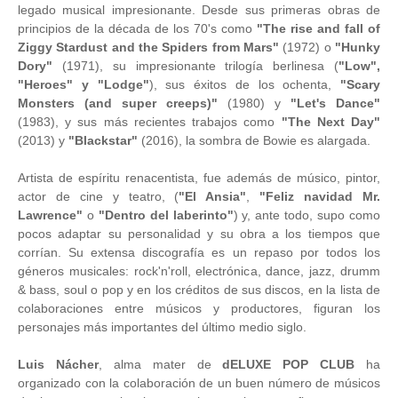
legado musical impresionante. Desde sus primeras obras de
principios de la década de los 70's como
"The rise and fall of
Ziggy Stardust and the Spiders from Mars"
(1972) o
"Hunky
Dory"
(1971), su impresionante trilogía berlinesa (
"Low",
"Heroes" y "Lodge"
), sus éxitos de los ochenta,
"Scary
Monsters (and super creeps)"
(1980) y
"Let's Dance"
(1983), y sus más recientes trabajos como
"The Next Day"
(2013) y
"Blackstar"
(2016), la sombra de Bowie es alargada.
Artista de espíritu renacentista, fue además de músico, pintor,
actor de cine y teatro, (
"El Ansia"
,
"Feliz navidad Mr.
Lawrence"
o
"Dentro del laberinto"
) y, ante todo, supo como
pocos adaptar su personalidad y su obra a los tiempos que
corrían. Su extensa discografía es un repaso por todos los
géneros musicales: rock'n'roll, electrónica, dance, jazz, drumm
& bass, soul o pop y en los créditos de sus discos, en la lista de
colaboraciones entre músicos y productores, figuran los
personajes más importantes del último medio siglo.
Luis Nácher
, alma mater de
dELUXE POP CLUB
ha
organizado con la colaboración de un buen número de músicos