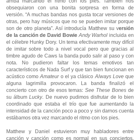
arriba marcando el ritmo con los pies. También nos
obsequiaron con una bonita sorpresa en forma de
versión. “A muchas bandas nos gusta tocar versiones de
otras, pero hay músicos que no se pueden imitar porque
son de otro planeta”. Así introducía Matthew su v
ersión
de la canción de David Bowie
Andy Warhol
incluida en
el célebre Hunky Dory. Un tema efectivamente muy difícil
de imitar sobre todo a nivel vocal pero que gracias al
timbre agudo de Caws la banda pudo salir al paso y con
nota. No pudieron faltar los temas emotivos tan
característicos de Nada Surf y que tan bien funcionan en
acústico como
Amateur
o el ya clásico
Always Love
que
alguna lagrimilla provocaron. La banda finalizó el
concierto con otro de esos temas:
See These Bones
de
su álbum
Lucky
. De nuevo pudimos disfrutar de lo bien
coordinado que estaba el trío que fue aumentando la
intensidad de la canción poco a poco y sin darnos cuenta
estábamos otra vez marcando el ritmo con los pies.
Matthew y Daniel estuvieron muy habladores entre
canción y canción como es normal en sus conciertos.