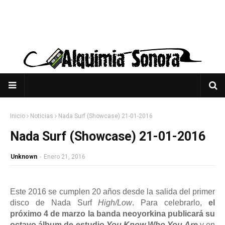
Inicio
Noticias
Nada Surf (Showcase) 21-01-2016
Nada Surf (Showcase) 21-01-2016
Unknown
-
Enero 21, 2016
Este 2016 se cumplen 20 años desde la salida del primer
disco de Nada Surf
High/Low
. Para celebrarlo,
el
próximo 4 de marzo la banda neoyorkina publicará su
octavo álbum de estudio
You Know Who You Are
y en