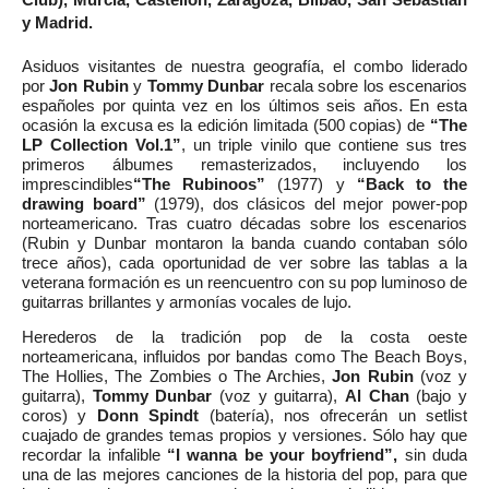
Club), Murcia, Castellón, Zaragoza, Bilbao, San Sebastián
y Madrid.
Asiduos visitantes de nuestra geografía, el combo liderado
por
Jon Rubin
y
Tommy Dunbar
recala sobre los escenarios
españoles por quinta vez en los últimos seis años. En esta
ocasión la excusa es la edición limitada (500 copias) de
“The
LP Collection Vol.1”
, un triple vinilo que contiene sus tres
primeros álbumes remasterizados, incluyendo los
imprescindibles
“The Rubinoos”
(1977) y
“Back to the
drawing board”
(1979), dos clásicos del mejor power-pop
norteamericano. Tras cuatro décadas sobre los escenarios
(Rubin y Dunbar montaron la banda cuando contaban sólo
trece años), cada oportunidad de ver sobre las tablas a la
veterana formación es un reencuentro con su pop luminoso de
guitarras brillantes y armonías vocales de lujo.
Herederos de la tradición pop de la costa oeste
norteamericana, influidos por bandas como The Beach Boys,
The Hollies, The Zombies o The Archies,
Jon Rubin
(voz y
guitarra),
Tommy Dunbar
(voz y guitarra),
Al Chan
(bajo y
coros) y
Donn Spindt
(batería), nos ofrecerán un setlist
cuajado de grandes temas propios y versiones. Sólo hay que
recordar la infalible
“I wanna be your boyfriend”,
sin duda
una de las mejores canciones de la historia del pop, para que