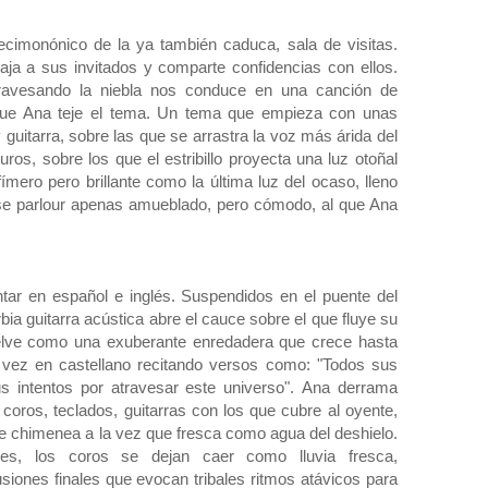
decimonónico de la ya también caduca, sala de visitas.
saja a sus invitados y comparte confidencias con ellos.
ravesando la niebla nos conduce en una canción de
que Ana teje el tema. Un tema que empieza con unas
guitarra, sobre las que se arrastra la voz más árida del
ros, sobre los que el estribillo proyecta una luz otoñal
ímero pero brillante como la última luz del ocaso, lleno
se parlour apenas amueblado, pero cómodo, al que Ana
tar en español e inglés. Suspendidos en el puente del
bia guitarra acústica abre el cauce sobre el que fluye su
uelve como una exuberante enredadera que crece hasta
a vez en castellano recitando versos como: "Todos sus
s intentos por atravesar este universo". Ana derrama
 coros, teclados, guitarras con los que cubre al oyente,
e chimenea a la vez que fresca como agua del deshielo.
s, los coros se dejan caer como lluvia fresca,
ones finales que evocan tribales ritmos atávicos para