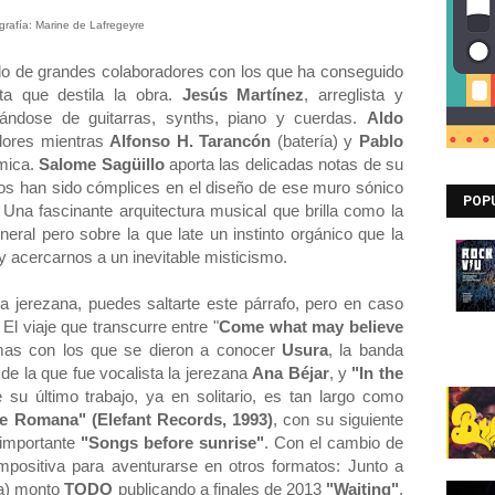
grafía: Marine de Lafregeyre
ado de grandes colaboradores con los que ha conseguido
sta que destila la obra.
Jesús Martínez
, arreglista y
gándose de guitarras, synths, piano y cuerdas.
Aldo
adores mientras
Alfonso H. Tarancón
(batería) y
Pablo
tmica.
Salome Sagüillo
aporta las delicadas notas de su
os han sido cómplices en el diseño de ese muro sónico
POP
 Una fascinante arquitectura musical que brilla como la
eral pero sobre la que late un instinto orgánico que la
 acercarnos a un inevitable misticismo.
la jerezana, puedes saltarte este párrafo, pero en caso
El viaje que transcurre entre "
Come what may believe
emas con los que se dieron a conocer
Usura
,
la banda
de la que fue vocalista la jerezana
Ana Béjar
, y
"In the
 su último trabajo, ya en solitario, es tan largo como
e Romana" (Elefant Records, 1993)
, con su siguiente
 importante
"Songs before sunrise"
. Con el cambio de
mpositiva para aventurarse en otros formatos: Junto a
a) monto
TODO
publicando a finales de 2013
"Waiting"
,