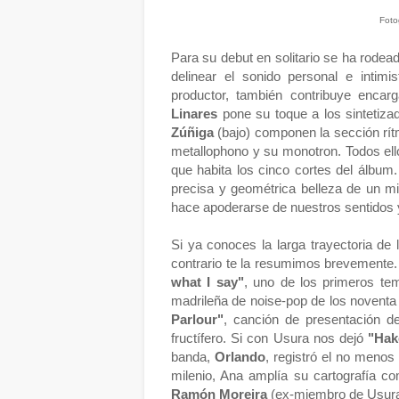
Foto
Para su debut en solitario se ha rode
delinear el sonido personal e intimi
productor, también contribuye encar
Linares
pone su toque a los sintetiz
Zúñiga
(bajo) componen la sección rí
metallophono y su monotron. Todos ell
que habita los cinco cortes del álbum.
precisa y geométrica belleza de un min
hace apoderarse de nuestros sentidos y
Si ya conoces la larga trayectoria de 
contrario te la resumimos brevemente. 
what I say"
, uno de los primeros t
madrileña de noise-pop de los noventa 
Parlour"
, canción de presentación de
fructífero. Si con Usura nos dejó
"Hak
banda,
Orlando
, registró el no menos
milenio, Ana amplía su cartografía co
Ramón Moreira
(ex-miembro de Usur