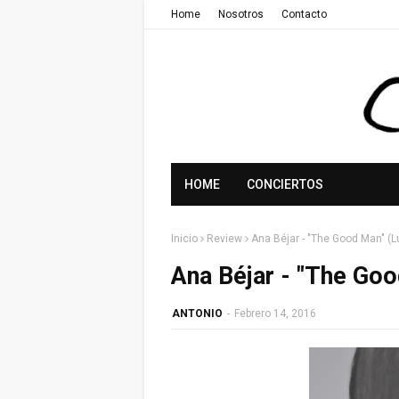
Home
Nosotros
Contacto
HOME
CONCIERTOS
Inicio
Review
Ana Béjar - "The Good Man" (L
Ana Béjar - "The Goo
ANTONIO
-
Febrero 14, 2016