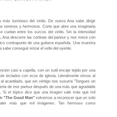
a más luminoso del vinilo. De nuevo Ana sabe dirigir
os serenos y hermosos. Corte que abre una imaginaria
e cuelan entre los surcos del vinilo. Sin la intensidad
, Ana descorre las cortinas del parlour y nos mece con
fico contrapunto de una guitarra española. Una muestra
abe conseguir erizar el vello del oyente.
ión casi a capella, con un sutil encaje tejido por una
 de teclados con ecos de iglesia. Literalmente oímos al
l acantilado, que sin vértigo nos susurra "Tongues on
 puerta de ese parlour después de una más que agradable
r
. Si el tópico dice que una imagen vale más que mil
 de
"The Good Man"
volvemos a reconocer que un solo
valer más que mil imágenes. Tan hermoso como