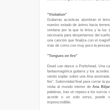
"Visitation"
Guitarras acústicas alumbran el tem
nuestro estado de ánimo hacia terren
ventana por la que la brisa y la luz s
necesaria para despertarnos del sueño
una canción que finaliza con el magní
más de como con muy poco la jerezana s
"Tongues on fire"
Dead can dance o Portishead. Una canc
fantasmagórica guitarra y los acordes
viento soplar sobre una Ana asomada a
fire". Solemnidad final para cerrar la
visita al mundo interior de
Ana Béja
palabras, tras un repaso a los surcos
acorde o un solo verso, puede 
imprescindible.