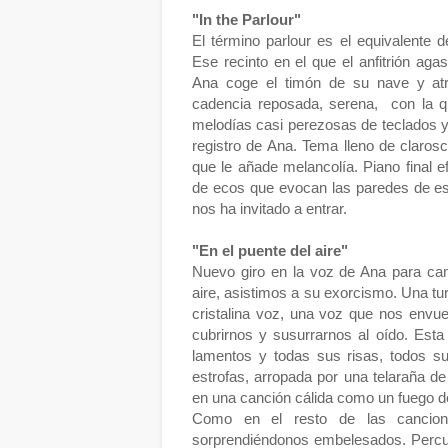
"In the Parlour"
El término parlour es el equivalente 
Ese recinto en el que el anfitrión aga
Ana coge el timón de su nave y at
cadencia reposada, serena, con la 
melodías casi perezosas de teclados y 
registro de Ana. Tema lleno de claroscu
que le añade melancolía. Piano final ef
de ecos que evocan las paredes de e
nos ha invitado a entrar.
"En el puente del aire"
Nuevo giro en la voz de Ana para can
aire, asistimos a su exorcismo. Una tur
cristalina voz, una voz que nos env
cubrirnos y susurrarnos al oído. Est
lamentos y todas sus risas, todos su
estrofas, arropada por una telaraña de
en una canción cálida como un fuego d
Como en el resto de las cancione
sorprendiéndonos embelesados. Percusi