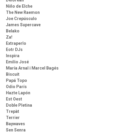
Delorean
Niño de Elche
The New Raemon
Joe Crepúsculo
James Supercave
Belako
Za!
Extraperlo
Eotr DJs
Inspira
Emilio José
María Arnal i Marcel Bagés
Biscuit
Papá Topo
Odio París
Hazte Lapón
Est Oest
Doble Pletina
Trepàt
Terrier
Baywaves
Sen Senra