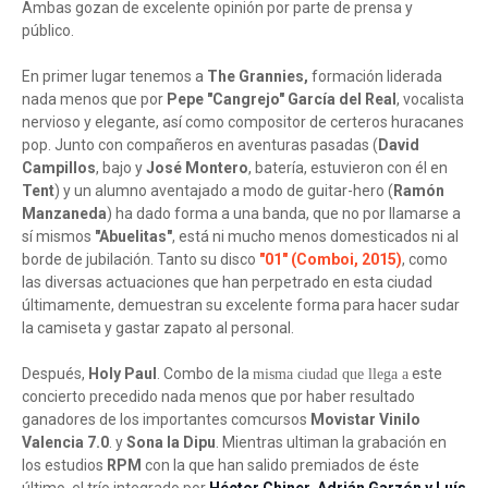
Ambas gozan de excelente opinión por parte de prensa y
público.
En primer lugar tenemos a
The Grannies,
formación liderada
nada menos que por
Pepe "Cangrejo" García del Real
, vocalista
nervioso y elegante, así como compositor de certeros huracanes
pop. Junto con compañeros en aventuras pasadas (
David
Campillos
, bajo y
José Montero
, batería, estuvieron con él en
Tent
) y un alumno aventajado a modo de guitar-hero (
Ramón
Manzaneda
) ha dado forma a una banda, que no por llamarse a
sí mismos
"Abuelitas"
, está ni mucho menos domesticados ni al
borde de jubilación. Tanto su disco
"01" (Comboi, 2015)
, como
las diversas actuaciones que han perpetrado en esta ciudad
últimamente, demuestran su excelente forma para hacer sudar
la camiseta y gastar zapato al personal.
Después,
Holy Paul
. Combo de la
este
misma ciudad que llega a
concierto precedido nada menos que por haber resultado
ganadores de los importantes comcursos
Movistar Vinilo
Valencia 7.0
. y
Sona la Dipu
. Mientras ultiman la grabación en
los estudios
RPM
con la que han salido premiados de éste