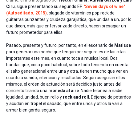
último, el trío integrado por
Héctor Chiner, Adrián Garzón y Luís
Ciru
,
sigue presentando su segundo EP
"Seven days of wine"
(Autoeditado, 2015)
, plagado de vitamínico pop rock de
guitarras punzantes y crudeza garajística, que unidas a un, por lo
que dicen, más que enfervorizado directo, hacen presagiar un
futuro prometedor para ellos.
Pasado, presente y futuro, por tanto, en el escenario de
Matisse
para generar una noche que tengan por seguro es de las citas
importantes este mes, en cuanto toca a música local. Dos
bandas que, cosa poco habitual, sobre todo teniendo en cuenta
el salto generacional entre una y otra, tienen mucho que ver en
cuanto a sonido, intención y resultados. Según aseguran ellos
mismos, el orden de actuación será decidido justo antes del
concierto tirando una
moneda al aire
. Nadie telonea a nadie.
Igualdad, unidad, buen rollo y
rock and roll
. Déjense de petardos
y acudan en tropel el sábado, que entre unos y otros la van a
armar bien gorda, seguro.