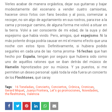
Verles acabar de manera orgiástica, dejar sus guitarras y bajar
modestamente del escenario a vender cuatro camisetas,
hacerse cinco fotos con fans beodos y al poco, comenzar a
recoger, no sin algo de agotamiento en sus rostros, para irse a la
cama y proseguir camino, de alguna forma me volvió a situar en
la tierra. Volví a ser consciente de mi edad, de la suya y del
espejismo que había vivido. Pero, amigos, qué
espejismo
. Ni la
más potente droga podría causar en mí el mismo efecto que una
noche con estos tipos. Definitivamente, si hubiera podido
seguirles en cada una de las -toma jeroma-
16 fechas
que han
hecho por
España
, tengan por seguro que hubiera sido como
uno de aquéllos ratones que se iban detrás del músico de
Hamelin
hipnotizados por su música. Y ya puestos, si me
permiten un deseo personal: ojalá toda la vida fuera un concierto
de los
Fleshtones
, qué caray.
Tags:
16 Toneladas
Concierto
Conciertos
Crónica
Cronicas
Gerard Miquel
Juanjo Frontera
Let's go promociones
Novedades
the fleshtones
Valencia