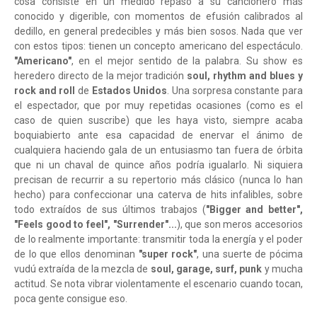
cosa consiste en un medido repaso a su cancionero más
conocido y digerible, con momentos de efusión calibrados al
dedillo, en general predecibles y más bien sosos. Nada que ver
con estos tipos: tienen un concepto americano del espectáculo.
"Americano"
, en el mejor sentido de la palabra. Su show es
heredero directo de la mejor tradición
soul, rhythm and blues y
rock and roll
de
Estados Unidos
. Una sorpresa constante para
el espectador, que por muy repetidas ocasiones (como es el
caso de quien suscribe) que les haya visto, siempre acaba
boquiabierto ante esa capacidad de enervar el ánimo de
cualquiera haciendo gala de un entusiasmo tan fuera de órbita
que ni un chaval de quince años podría igualarlo. Ni siquiera
precisan de recurrir a su repertorio más clásico (nunca lo han
hecho) para confeccionar una caterva de hits infalibles, sobre
todo extraídos de sus últimos trabajos (
"Bigger and better",
"Feels good to feel", "Surrender"...
), que son meros accesorios
de lo realmente importante: transmitir toda la energía y el poder
de lo que ellos denominan
"super rock"
, una suerte de pócima
vudú extraída de la mezcla de
soul, garage, surf, punk
y mucha
actitud. Se nota vibrar violentamente el escenario cuando tocan,
poca gente consigue eso.