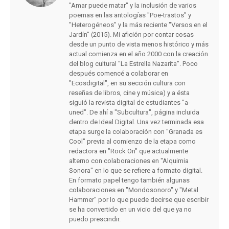
"Amar puede matar" y la inclusión de varios
poemas en las antologías "Poe-trastos" y
"Heterogéneos" y la más reciente "Versos en el
Jardín" (2015). Mi afición por contar cosas
desde un punto de vista menos histórico y más
actual comienza en el año 2000 con la creación
del blog cultural "La Estrella Nazarita". Poco
después comencé a colaborar en
"Ecosdigital", en su sección cultura con
reseñas de libros, cine y música) y a ésta
siguió la revista digital de estudiantes "a-
uned". De ahí a "Subcultura", página incluida
dentro de Ideal Digital. Una vez terminada esa
etapa surge la colaboración con "Granada es
Cool" previa al comienzo de la etapa como
redactora en "Rock On" que actualmente
alterno con colaboraciones en "Alquimia
Sonora" en lo que se refiere a formato digital.
En formato papel tengo también algunas
colaboraciones en "Mondosonoro" y "Metal
Hammer" por lo que puede decirse que escribir
se ha convertido en un vicio del que ya no
puedo prescindir.