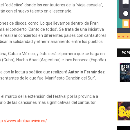
rtel “ecléctico” donde los cantautores de la “vieja escuela”,
rán con el nuevo talento en el escenario.
ones de discos, como ‘Lo que llevamos dentro’ de
Fran
á el concierto ‘Canto de todos’. Se trata de una iniciativa
e realizar conciertos en diferentes países con cantautores
dicar la solidaridad y el hermanamiento entre los pueblos.
POP
ina, Cuba o México, y éste será el primero que se haga en
iú (Cuba); Nacho Abad (Argentina) e Inés Fonseca (España).
e con la lectura poética que realizará
Antonio Fernández
sentantes de lo que fue ‘Manifiesto Canción del Sur’,
 el marco de la extensión del festival por la provincia a
orio de las canciones más significativas del cantautor
tp://www.abrilparavivir.es/