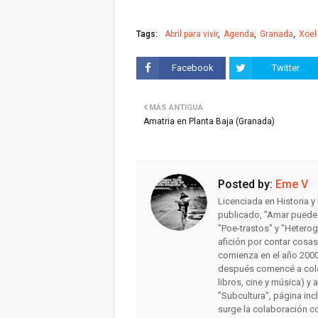
Tags:
Abril para vivir
Agenda
Granada
Xoel
Facebook
Twitter
MÁS ANTIGUA
Amatria en Planta Baja (Granada)
Posted by:
Eme V
Licenciada en Historia 
publicado, "Amar puede 
"Poe-trastos" y "Heterog
afición por contar cosa
comienza en el año 2000 
después comencé a colab
libros, cine y música) y 
"Subcultura", página inc
surge la colaboración c