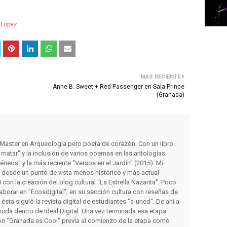
 López
MÁS RECIENTE
Anne B. Sweet + Red Passenger en Sala Prince
(Granada)
y Master en Arqueología pero poeta de corazón. Con un libro
matar" y la inclusión de varios poemas en las antologías
éneos" y la más reciente "Versos en el Jardín" (2015). Mi
s desde un punto de vista menos histórico y más actual
con la creación del blog cultural "La Estrella Nazarita". Poco
orar en "Ecosdigital", en su sección cultura con reseñas de
a ésta siguió la revista digital de estudiantes "a-uned". De ahí a
luida dentro de Ideal Digital. Una vez terminada esa etapa
on "Granada es Cool" previa al comienzo de la etapa como