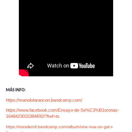
MÁS INFO:
https://manolotarancon.bandcamp.com/
https://www.facebook.com/Ensayo-de-Se%C3%B1oronas-
1648423015384692/?fref=ts
https://mesdemil.bandcamp.com/album/ona-nua-un-gat-i-