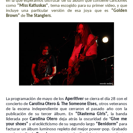
en la que esperamos disfrutar de su álbum que contiene canciones
como
"Miss Katiuskas"
, tema escogido para su primer vídeo,
y que
incluye una particular versión de esa joya que es
“Golden
Brown”
de
The Stanglers
.
La programación de mayo de los
Aperitiver
se cierra el día 28 con el
concierto de
Carolina Otero & The Someone Elses,
otros veteranos
de la escena independiente que cerraron el pasado año con la
publicación de su tercer álbum. En
“Diastema Girls”,
la banda
liderada por
Carolina Otero
deja atrás la oscuridad de “
Give me
your shoes”
y el eclécticismo de su segundo largo
“Benidorm”
para
facturar un álbum luminoso repleto del mejor power-pop. Grabado