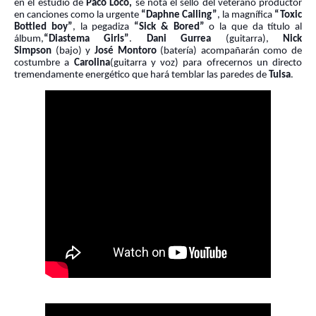
en el estudio de
Paco Loco,
se nota el sello del veterano productor
en canciones como la urgente
“Daphne Calling”
, la magnífica
“Toxic
Bottled boy”
, la pegadiza
“Sick & Bored”
o la que da título al
álbum,
“Diastema Girls”
.
Dani Gurrea
(guitarra),
Nick
Simpson
(bajo) y
José Montoro
(batería) acompañarán como de
costumbre a
Carolina
(guitarra y voz) para ofrecernos un directo
tremendamente energético que hará temblar las paredes de
Tulsa
.