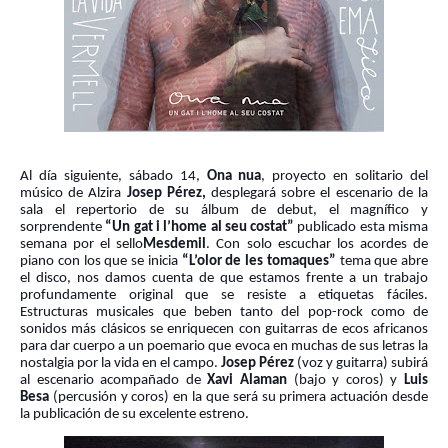
Al día siguiente, sábado 14,
Ona nua
, proyecto en solitario del
músico de Alzira
Josep Pérez,
desplegará sobre el escenario de la
sala el repertorio de su álbum de debut, el magnífico y
sorprendente
“Un gat i l’home al seu costat”
publicado esta misma
semana por el sello
Mesdemil
. Con solo escuchar los acordes de
piano con los que se inicia
“L’olor de les tomaques”
tema que abre
el disco, nos damos cuenta de que estamos frente a un trabajo
profundamente original que se resiste a etiquetas fáciles.
Estructuras musicales que beben tanto del pop-rock como de
sonidos más clásicos se enriquecen con guitarras de ecos africanos
para dar cuerpo a un poemario que evoca en muchas de sus letras la
nostalgia por la vida en el campo.
Josep Pérez
(voz y guitarra) subirá
al escenario acompañado de
Xavi Alaman
(bajo y coros) y
Luis
Besa
(percusión y coros) en la que será su primera actuación desde
la publicación de su excelente estreno.