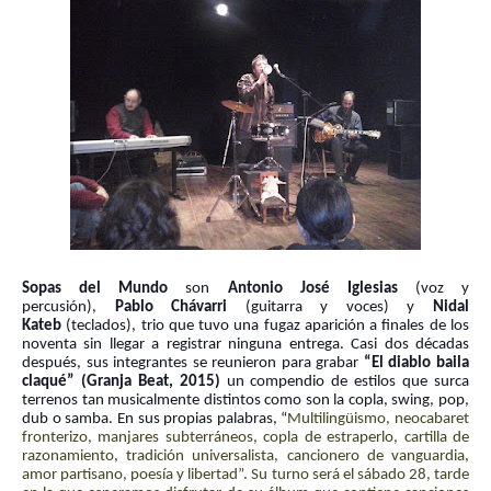
Sopas del Mundo
son
Antonio José Iglesias
(voz y
percusión),
Pablo Chávarri
(guitarra y voces) y
Nidal
Kateb
(teclados), trio que tuvo una fugaz aparición a finales de los
noventa sin llegar a registrar ninguna entrega. Casi dos décadas
después, sus integrantes se reunieron para grabar
“El diablo baila
claqué” (Granja Beat, 2015)
un compendio de estilos que surca
terrenos tan musicalmente distintos como son la copla, swing, pop,
dub o samba. En sus propias palabras, “
Multilingüismo, neocabaret
fronterizo, manjares subterráneos, copla de estraperlo, cartilla de
razonamiento, tradición universalista, cancionero de vanguardia,
amor partisano, poesía y libertad”. Su turno será el sábado 28, tarde