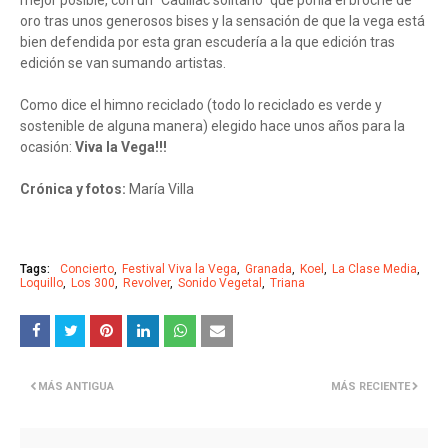
mejor posible, con un “Cadillac solitario” que ponía el broche de
oro tras unos generosos bises y la sensación de que la vega está
bien defendida por esta gran escudería a la que edición tras
edición se van sumando artistas.
Como dice el himno reciclado (todo lo reciclado es verde y
sostenible de alguna manera) elegido hace unos años para la
ocasión:
Viva la Vega!!!
Crónica y fotos:
María Villa
Tags:
Concierto
Festival Viva la Vega
Granada
Koel
La Clase Media
Loquillo
Los 300
Revolver
Sonido Vegetal
Triana
MÁS ANTIGUA
MÁS RECIENTE