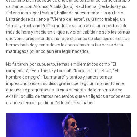
escenario bien rodeado de una banda tan grande como el propio
cantante, con Alfonso Alcalá (bajo), Raúl Bernal (teclados) y su
fiel escudero Igor Paskual, brillando nuevamente a la guitarra.
Lanzándose de lleno a
“Viento del este”
, su último trabajo, un
“Salud y Rock and Roll” a modo de saludo abrió un repertorio de
más de hora y media en el que tuvieron cabida no sólo los temas
que venía presentando sino todo el elenco de clásicos con el que
hemos bailado y cantado en los bares hasta altas horas de la
madrugada (cuando aún era legal hacerlo).
No faltaron, por supuesto, temas emblemáticos como “El
rompeolas”, “Feo, fuerte y formal”, “Rock and Roll Star”, “El
hombre de negro”, “La mataré” y tantos y tantos temas
imprescindibles en su discografía que llegó un momento en el
que uno se preguntaba si la vida hubiera sido lo mismo de no
existir Loquillo, de tantos recuerdos que van ligados a todos esos
grandes temas que tiene “el loco” en su haber.