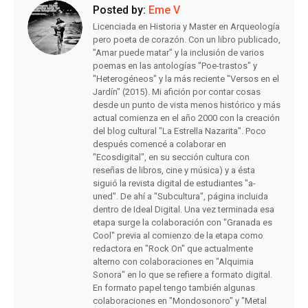
Posted by:
Eme V
Licenciada en Historia y Master en Arqueología
pero poeta de corazón. Con un libro publicado,
"Amar puede matar" y la inclusión de varios
poemas en las antologías "Poe-trastos" y
"Heterogéneos" y la más reciente "Versos en el
Jardín" (2015). Mi afición por contar cosas
desde un punto de vista menos histórico y más
actual comienza en el año 2000 con la creación
del blog cultural "La Estrella Nazarita". Poco
después comencé a colaborar en
"Ecosdigital", en su sección cultura con
reseñas de libros, cine y música) y a ésta
siguió la revista digital de estudiantes "a-
uned". De ahí a "Subcultura", página incluida
dentro de Ideal Digital. Una vez terminada esa
etapa surge la colaboración con "Granada es
Cool" previa al comienzo de la etapa como
redactora en "Rock On" que actualmente
alterno con colaboraciones en "Alquimia
Sonora" en lo que se refiere a formato digital.
En formato papel tengo también algunas
colaboraciones en "Mondosonoro" y "Metal