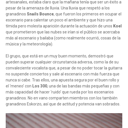
artesanales, estaba claro que la mañana tenía que ser un éxito a
pesar de la amenaza de lluvia. Una lluvia que respetó a los
granadinos
Snails Bounce
, que fueron los primeros en ocupar el
escenario para calentar un poco el ambiente y que hizo una
tímida pero molesta aparición durante la actuación de unos
Koel
que prometieron que las nubes se irían si el público se acercaba
más al escenario y bailaba (como realmente ocurrió, cosas de la
música y la meteorología).
El grupo, que está en un muy buen momento, demostró que
pueden superar cualquier circunstancia adversa, como la de su
convaleciente vocalista que, a pesar de no poder tocar la guitarra
no suspende conciertos y sale al escenario con más fuerza que
nunca si cabe. Tras ellos, una apuesta segura por el buen rollo y
el ‘meneo’ con
Los 300
, una de las bandas más pequeñas y con
más capacidad de hacer ‘ruido’ que rueda por los escenarios
granadinos. No en vano comparten miembros con los también
granadinos Eskorzo, así que de actitud y potencia van sobrados.