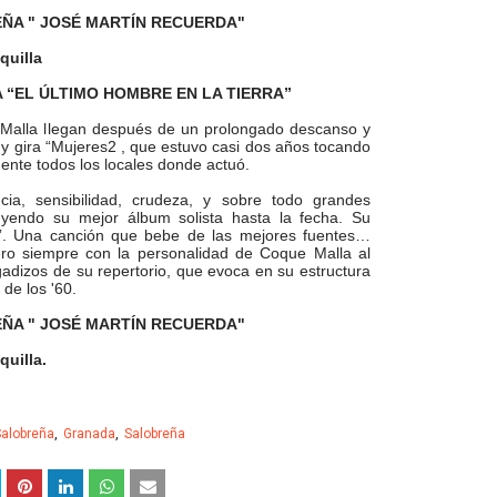
EÑA " JOSÉ MARTÍN RECUERDA"
quilla
A “EL ÚLTIMO HOMBRE EN LA TIERRA”
Malla llegan después de un prolongado descanso y
o y gira “Mujeres2 , que estuvo casi dos años tocando
ente todos los locales donde actuó.
cia, sensibilidad, crudeza, y sobre todo grandes
uyendo su mejor álbum solista hasta la fecha. Su
i”. Una canción que bebe de las mejores fuentes…
ro siempre con la personalidad de Coque Malla al
adizos de su repertorio, que evoca en su estructura
 de los '60.
EÑA " JOSÉ MARTÍN RECUERDA"
quilla.
Salobreña
Granada
Salobreña