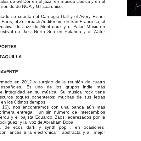
les de Gil Dor en el jazz, en música clásica y en el
 sonido de NOA y Gil sea único.
itado se cuentan el Carnegie Hall y el Avery Fisher
 París, el Zellerbach Auditorium en San Francisco, el
 Festival de Jazz de Montreaux y el Paleo Music en
stival de Jazz North Sea en Holanda y el Water
PORTES
 TAQUILLA
NAVENTE
rmado en 2012 y surgido de la reunión de cuatro
 españoles. Es uno de los grupos indie más
 e integridad en su música, Su música rock tiene
oscuros toques ochenteros; muchas de sus letras
la en los últimos tiempos.
, 16), nos encontramos con una banda aún más
 primera entrega, un sin número de intercambios
Verdú y el bajista Eduardo Baos, aderezados por la
 Rodríguez y la voz de Abraham Boba.
 , de ecos dark y synth pop , en ocasiones
 con lances a la electrónica abstracta y a mejor