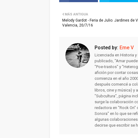
MÁS ANTIGUA
Melody Gardot - Feria de Julio. Jardines de V
Valencia, 20/7/16
Posted by:
Eme V
Licenciada en Historia 
publicado, "Amar puede 
"Poe-trastos" y "Heterog
afición por contar cosa
comienza en el año 2000 
después comencé a colab
libros, cine y música) y 
"Subcultura", página inc
surge la colaboración c
redactora en "Rock On" 
Sonora" en lo que se ref
algunas colaboraciones
decirse que escribir se 