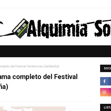
mpleto del Festival Tendencias (Salobreña)
SOCI
ama completo del Festival
ña)
LIST