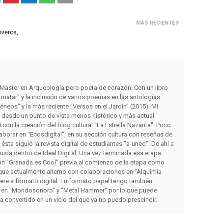
MÁS RECIENTE
iveros,
y Master en Arqueología pero poeta de corazón. Con un libro
matar" y la inclusión de varios poemas en las antologías
éneos" y la más reciente "Versos en el Jardín" (2015). Mi
s desde un punto de vista menos histórico y más actual
con la creación del blog cultural "La Estrella Nazarita". Poco
orar en "Ecosdigital", en su sección cultura con reseñas de
a ésta siguió la revista digital de estudiantes "a-uned". De ahí a
luida dentro de Ideal Digital. Una vez terminada esa etapa
on "Granada es Cool" previa al comienzo de la etapa como
que actualmente alterno con colaboraciones en "Alquimia
iere a formato digital. En formato papel tengo también
 en "Mondosonoro" y "Metal Hammer" por lo que puede
ha convertido en un vicio del que ya no puedo prescindir.