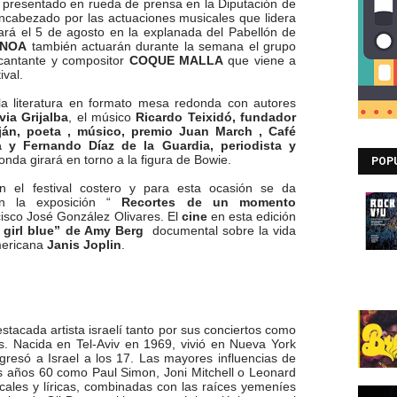
 presentado en rueda de prensa en la Diputación de
cabezado por las actuaciones musicales que lidera
rá el 5 de agosto en la explanada del Pabellón de
NOA
también actuarán durante la semana el grupo
 cantante y compositor
COQUE MALLA
que viene a
ival.
 la literatura en formato mesa redonda con autores
lvia Grijalba
, el músico
Ricardo Teixidó, fundador
eján, poeta , músico, premio Juan March , Café
 y Fernando Díaz de la Guardia, periodista y
nda girará en torno a la figura de Bowie.
POP
 el festival costero y para esta ocasión se da
on la exposición “
Recortes de un momento
cisco José González Olivares. El
cine
en esta edición
le girl blue” de Amy Berg
documental sobre la vida
mericana
Janis Joplin
.
tacada artista israelí tanto por sus conciertos como
s. Nacida en Tel-Aviv en 1969, vivió en Nueva York
resó a Israel a los 17. Las mayores influencias de
s años 60 como Paul Simon, Joni Mitchell o Leonard
cales y líricas, combinadas con las raíces yemeníes