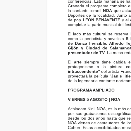
conferencias. Esta mañana se ha
Granada el programa completo en
la cantante israelí
NOA
que actua
Deportes de la localidad. Junto a
de pop
LEÓN BENAVENTE
y el
completar la parte musical del fest
El lado más cultural se reserva
como la periodista y novelista
Si
de Danza Invisible, Alfredo T
Gijón y Ciudad de Salamanca
presentador de TV
. La mesa redo
El
arte
siempre tiene cabida en
protagonismo a la pintura c
intrascendente”
del artista Fran
proyectará la película “
Janis lit
de la legendaria cantante nortea
PROGRAMA AMPLIADO
VIERNES 5 AGOSTO | NOA
Achinoam Nini, NOA, es la más des
por sus grabaciones discográfica
desde los dos años hasta que reg
NOA vienen de cantautores de lo
Cohen. Estas sensibilidades musi