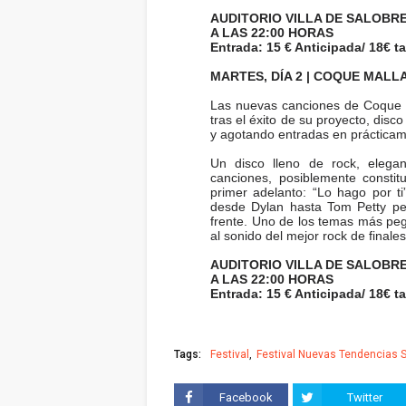
AUDITORIO VILLA DE SALOBR
A LAS 22:00 HORAS
Entrada: 15 € Anticipada/ 18€ ta
MARTES, DÍA 2 | COQUE MALL
Las nuevas canciones de Coque 
tras el éxito de su proyecto, disc
y agotando entradas en prácticam
Un disco lleno de rock, elegan
canciones, posiblemente constit
primer adelanto: “Lo hago por t
desde Dylan hasta Tom Petty pe
frente. Uno de los temas más peg
al sonido del mejor rock de finales
AUDITORIO VILLA DE SALOBR
A LAS 22:00 HORAS
Entrada: 15 € Anticipada/ 18€ ta
Tags:
Festival
Festival Nuevas Tendencias 
Facebook
Twitter