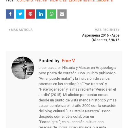
Tags:
Concierto
Festival Tendencias
León Benavente
Salobreña
MÁS ANTIGUA
MÁS RECIENTE
Aspesuena 2016 - Aspe
(Alicante), 6/8/16
Posted by:
Eme V
Licenciada en Historia y Master en Arqueología
pero poeta de corazón. Con un libro publicado,
"Amar puede matar" y la inclusión de varios
poemas en las antologías "Poe-trastos" y
"Heterogéneos" y la más reciente "Versos en el
Jardín" (2015). Mi afición por contar cosas
desde un punto de vista menos histórico y más
actual comienza en el año 2000 con la creación
del blog cultural "La Estrella Nazarita". Poco
después comencé a colaborar en
"Ecosdigital", en su sección cultura con
reseñas de libros, cine y música) y a ésta