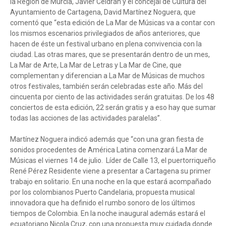
la Región de Murcia, Javier Celdrán y el concejal de Cultura del
Ayuntamiento de Cartagena, David Martínez Noguera, que
comentó que “esta edición de La Mar de Músicas va a contar con
los mismos escenarios privilegiados de años anteriores, que
hacen de éste un festival urbano en plena convivencia con la
ciudad. Las otras mares, que se presentarán dentro de un mes,
La Mar de Arte, La Mar de Letras y La Mar de Cine, que
complementan y diferencian a La Mar de Músicas de muchos
otros festivales, también serán celebradas este año. Más del
cincuenta por ciento de las actividades serán gratuitas. De los 48
conciertos de esta edición, 22 serán gratis y a eso hay que sumar
todas las acciones de las actividades paralelas”.
Martínez Noguera indicó además que “con una gran fiesta de
sonidos procedentes de América Latina comenzará La Mar de
Músicas el viernes 14 de julio. Líder de Calle 13, el puertorriqueño
René Pérez Residente viene a presentar a Cartagena su primer
trabajo en solitario. En una noche en la que estará acompañado
por los colombianos Puerto Candelaria, propuesta musical
innovadora que ha definido el rumbo sonoro de los últimos
tiempos de Colombia. En la noche inaugural además estará el
ecuatoriano Nicola Cruz, con una propuesta muy cuidada donde