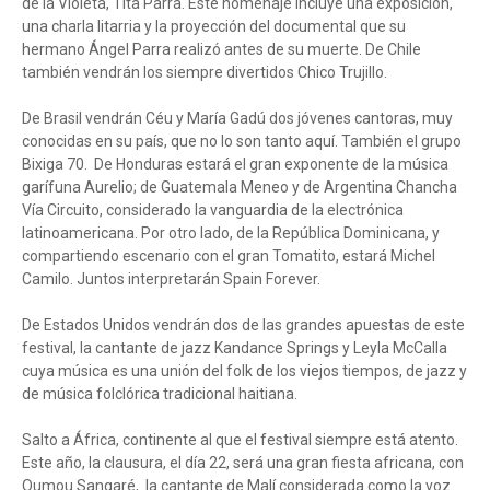
de la Violeta, Tita Parra. Este homenaje incluye una exposición,
una charla litarria y la proyección del documental que su
hermano Ángel Parra realizó antes de su muerte. De Chile
también vendrán los siempre divertidos Chico Trujillo.
De Brasil vendrán Céu y María Gadú dos jóvenes cantoras, muy
conocidas en su país, que no lo son tanto aquí. También el grupo
Bixiga 70. De Honduras estará el gran exponente de la música
garífuna Aurelio; de Guatemala Meneo y de Argentina Chancha
Vía Circuito, considerado la vanguardia de la electrónica
latinoamericana. Por otro lado, de la República Dominicana, y
compartiendo escenario con el gran Tomatito, estará Michel
Camilo. Juntos interpretarán Spain Forever.
De Estados Unidos vendrán dos de las grandes apuestas de este
festival, la cantante de jazz Kandance Springs y Leyla McCalla
cuya música es una unión del folk de los viejos tiempos, de jazz y
de música folclórica tradicional haitiana.
Salto a África, continente al que el festival siempre está atento.
Este año, la clausura, el día 22, será una gran fiesta africana, con
Oumou Sangaré, la cantante de Malí considerada como la voz