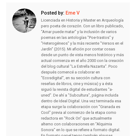
Posted by:
Eme V
Licenciada en Historia y Master en Arqueología
pero poeta de corazón. Con un libro publicado,
"Amar puede matar" y la inclusión de varios
poemas en las antologías "Poe-trastos" y
"Heterogéneos" y la más reciente "Versos en el
Jardín" (2015). Mi afición por contar cosas
desde un punto de vista menos histórico y más
actual comienza en el año 2000 con la creación
del blog cultural "La Estrella Nazarita". Poco
después comencé a colaborar en
"Ecosdigital", en su sección cultura con
reseñas de libros, cine y música) y a ésta
siguió la revista digital de estudiantes "a-
uned". De ahí a "Subcultura", página incluida
dentro de Ideal Digital. Una vez terminada esa
etapa surge la colaboración con "Granada es
Cool" previa al comienzo de la etapa como
redactora en "Rock On" que actualmente
alterno con colaboraciones en "Alquimia
Sonora" en lo que se refiere a formato digital.
En formato papel tengo también algunas