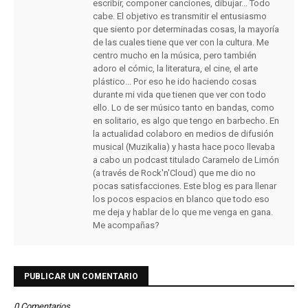
escribir, componer canciones, dibujar... Todo
cabe. El objetivo es transmitir el entusiasmo
que siento por determinadas cosas, la mayoría
de las cuales tiene que ver con la cultura. Me
centro mucho en la música, pero también
adoro el cómic, la literatura, el cine, el arte
plástico... Por eso he ido haciendo cosas
durante mi vida que tienen que ver con todo
ello. Lo de ser músico tanto en bandas, como
en solitario, es algo que tengo en barbecho. En
la actualidad colaboro en medios de difusión
musical (Muzikalia) y hasta hace poco llevaba
a cabo un podcast titulado Caramelo de Limón
(a través de Rock'n'Cloud) que me dio no
pocas satisfacciones. Este blog es para llenar
los pocos espacios en blanco que todo eso
me deja y hablar de lo que me venga en gana.
Me acompañas?
PUBLICAR UN COMENTARIO
0 Comentarios