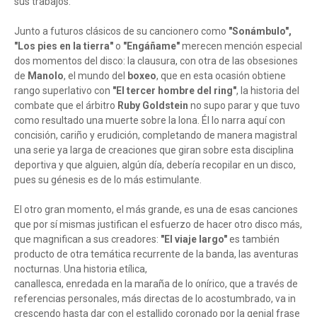
sus trabajos.
Junto a futuros clásicos de su cancionero como
"Sonámbulo",
"Los pies en la tierra"
o
"Engáñame"
merecen mención especial
dos momentos del disco: la clausura, con otra de las obsesiones
de
Manolo
, el mundo del
boxeo
, que en esta ocasión obtiene
rango superlativo con
"El tercer hombre del ring"
, la historia del
combate que el árbitro
Ruby Goldstein
no supo parar y que tuvo
como resultado una muerte sobre la lona. Él lo narra aquí con
concisión, cariño y erudición, completando de manera magistral
una serie ya larga de creaciones que giran sobre esta disciplina
deportiva y que alguien, algún día, debería recopilar en un disco,
pues su génesis es de lo más estimulante.
El otro gran momento, el más grande, es una de esas canciones
que por sí mismas justifican el esfuerzo de hacer otro disco más,
que magnifican a sus creadores:
"El viaje largo"
es también
producto de otra temática recurrente de la banda, las aventuras
nocturnas. Una historia etílica,
canallesca, enredada en la maraña de lo onírico, que a través de
referencias personales, más directas de lo acostumbrado, va in
crescendo hasta dar con el estallido coronado por la genial frase