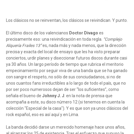
Los clásicos no se reinventan, los clásicos se reivindican. Y punto.
El último disco de los valencianos
Doctor Divago
es
precisamente eso: una reivindicación en toda regla.
“Complejo
Alquería Frailes 13”
es, nada más y nada menos, que la dirección
precisa y exacta del local de ensayo que les ha visto preparar
conciertos, urdir planes y diseccionar futuros discos durante casi
ya 30 años. Un largo período de tiempo que rubrica el meritorio
empecinamiento por seguir viva de una banda que se ha ganado
con sangre el respeto, no sólo de sus conciudadanos, si no de
unos cuantos fans irreductibles a lo largo de todo el país, que no
por ser poco numerosos dejan de ser “los suficientes”, como
señala el bueno de
Johnny J. J
. en la nota de prensa que
acompaña a este, su disco número 12 (si tenemos en cuenta la
colección "Especial de la casa"). Y es que son ya unos clásicos del
rock español, eso es así aquí y en Lima.
La banda decidió darse un merecido homenaje hace unos años,
al alcanzar los 25 de existencia. Tras el esfuerzo que supuso la