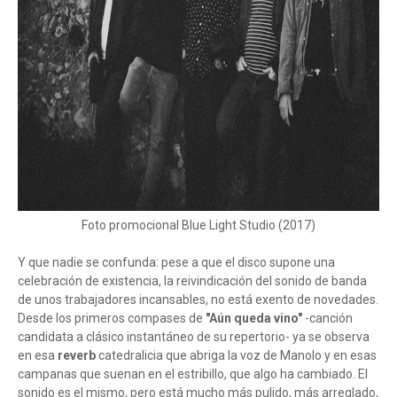
Foto promocional Blue Light Studio (2017)
Y que nadie se confunda: pese a que el disco supone una
celebración de existencia, la reivindicación del sonido de banda
de unos trabajadores incansables, no está exento de novedades.
Desde los primeros compases de
"Aún queda vino"
-canción
candidata a clásico instantáneo de su repertorio- ya se observa
en esa
reverb
catedralicia que abriga la voz de Manolo y en esas
campanas que suenan en el estribillo, que algo ha cambiado. El
sonido es el mismo, pero está mucho más pulido, más arreglado,