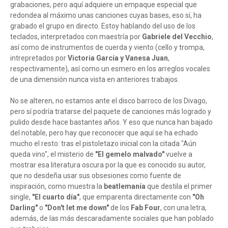
grabaciones, pero aquí adquiere un empaque especial que
redondea al máximo unas canciones cuyas bases, eso sí, ha
grabado el grupo en directo. Estoy hablando del uso de los
teclados, interpretados con maestría por
Gabriele del Vecchio
,
así como de instrumentos de cuerda y viento (cello y trompa,
intrepretados por
Victoria García y Vanesa Juan
,
respectivamente), así como un esmero en los arreglos vocales
de una dimensión nunca vista en anteriores trabajos.
No se alteren, no estamos ante el disco barroco de los Divago,
pero sí podría tratarse del paquete de canciones más logrado y
pulido desde hace bastantes años. Y eso que nunca han bajado
del notable, pero hay que reconocer que aquí se ha echado
mucho el resto: tras el pistoletazo inicial con la citada "Aún
queda vino", el misterio de
"El gemelo malvado"
vuelve a
mostrar esa literatura oscura por la que es conocido su autor,
que no desdeña usar sus obsesiones como fuente de
inspiración, como muestra la
beatlemanía
que destila el primer
single,
"El cuarto día"
, que emparenta directamente con
"Oh
Darling"
o
"Don't let me down"
de los
Fab Four
, con una letra,
además, de las más descaradamente sociales que han poblado