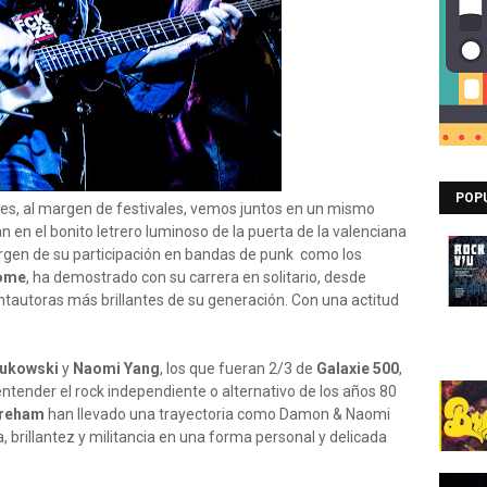
POP
es, al margen de festivales, vemos juntos en un mismo
 en el bonito letrero luminoso de la puerta de la valenciana
argen de su participación en bandas de punk como los
ome
, ha demostrado con su carrera en solitario, desde
cantautoras más brillantes de su generación. Con una actitud
ukowski
y
Naomi Yang
, los que fueran 2/3 de
Galaxie 500
,
tender el rock independiente o alternativo de los años 80
reham
han llevado una trayectoria como Damon & Naomi
 brillantez y militancia en una forma personal y delicada