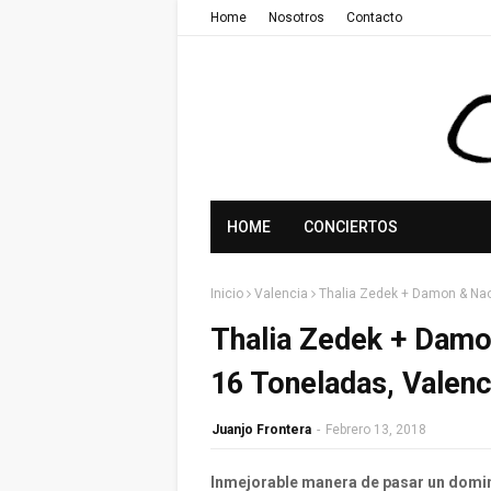
Home
Nosotros
Contacto
HOME
CONCIERTOS
Inicio
Valencia
Thalia Zedek + Damon & Nao
Thalia Zedek + Damo
16 Toneladas, Valenc
Juanjo Frontera
-
Febrero 13, 2018
Inmejorable manera de pasar un doming