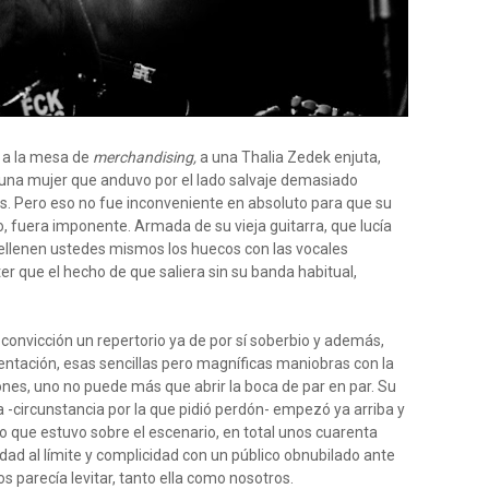
o a la mesa de
merchandising,
a una Thalia Zedek enjuta,
s una mujer que anduvo por el lado salvaje demasiado
es. Pero eso no fue inconveniente en absoluto para que su
o, fuera imponente. Armada de su vieja guitarra, que lucía
ellenen ustedes mismos los huecos con las vocales
er que el hecho de que saliera sin su banda habitual,
convicción un repertorio ya de por sí soberbio y además,
entación, esas sencillas pero magníficas maniobras con la
nes, uno no puede más que abrir la boca de par en par. Su
-circunstancia por la que pidió perdón- empezó ya arriba y
o que estuvo sobre el escenario, en total unos cuarenta
ad al límite y complicidad con un público obnubilado ante
 parecía levitar, tanto ella como nosotros.