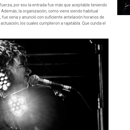
fuerza, por eso la entrada fue más que aceptable teniendo
ta. Además, la organización, como viene siendo habitual
, fue seria y anunció con suficiente antelación horarios de
ctuación, los cuales cumplieron a rajatabla. Que cunda el