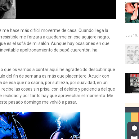
 me hace más difícil moverme de casa. Cuando llega la
July 19,
rresistible me forzara a quedarme en ese agujero negro,
 que es el sofá de mi salón. Aunque hay ocasiones en que
 inevitable apoltronamiento de papá cuarentón, ha
o que os vamos a contar aquí, he agradecido descubrir que
ulo del fin de semana es más que placentero. Acudir con
de esa que no cabría, por sutileza, por suavidad, en un
o recibe las cosas sin prisa, con el deleite y paciencia del que
ame realidad y por tanto hay que aprovechar el momento. Me
 este pasado domingo me volvió a pasar.