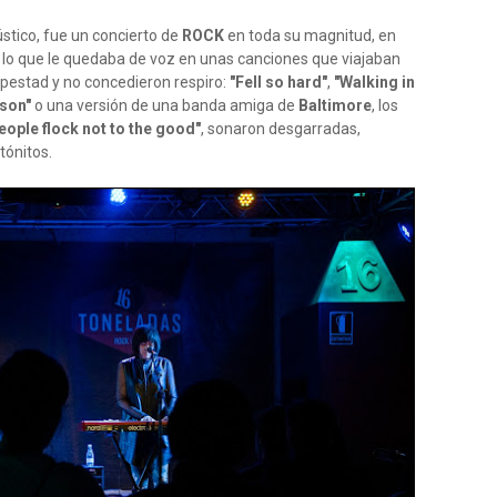
stico, fue un concierto de
ROCK
en toda su magnitud, en
 y lo que le quedaba de voz en unas canciones que viajaban
pestad y no concedieron respiro:
"Fell so hard"
,
"Walking in
ason"
o una versión de una banda amiga de
Baltimore
, los
eople flock not to the good"
, sonaron desgarradas,
tónitos.