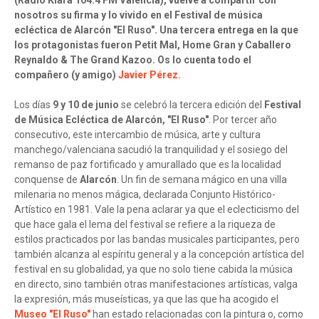
(Radio Klara 104.4 FM València), vuelve a compartir con
nosotros su firma y lo vivido en el Festival de música
ecléctica de Alarcón "El Ruso". Una tercera entrega en la que
los protagonistas fueron Petit Mal, Home Gran y Caballero
Reynaldo & The Grand Kazoo. Os lo cuenta todo el
compañero (y amigo)
Javier Pérez.
Los días
9 y 10 de junio
se celebró la tercera edición del
Festival
de Música Ecléctica de Alarcón, "El Ruso"
. Por tercer año
consecutivo, este intercambio de música, arte y cultura
manchego/valenciana sacudió la tranquilidad y el sosiego del
remanso de paz fortificado y amurallado que es la localidad
conquense de
Alarcón
. Un fin de semana mágico en una villa
milenaria no menos mágica, declarada Conjunto Histórico-
Artístico en 1981. Vale la pena aclarar ya que el eclecticismo del
que hace gala el lema del festival se refiere a la riqueza de
estilos practicados por las bandas musicales participantes, pero
también alcanza al espíritu general y a la concepción artística del
festival en su globalidad, ya que no solo tiene cabida la música
en directo, sino también otras manifestaciones artísticas, valga
la expresión, más museísticas, ya que las que ha acogido el
Museo "El Ruso"
han estado relacionadas con la pintura o, como