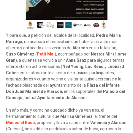
Y para que, a petición del alcalde de la localidad,
Pedro María
Párraga
, no acabara el festival sin que hubiera un acto más
abierto y enfocado a los vecinos de
Alarcón
en su totalidad,
Suso Giménez
(
Petit Mal
), acompañado por
Nestor Mir
(
Home
Gran
), a quienes se volvió a unir
Anna Sanz
para algunos temas,
interpretaron ocho versiones (
Neil Young
,
Lou Reed
y
Leonard
Cohen
entre otros) ante el resto de músicos participantes,
organizadores y cuanto vecino o visitante quiso acercarse a la
fachada blasonada del ayuntamiento de la
Plaza del Infante
Don Juan Manuel de Alarcón
, en los soportales del
Palacio del
Concejo,
actual
Ayuntamiento de Alarcón
.
Un año más, y como ha quedado dicho ya van tres, el
hermanamiento cultural que
Marisa Giménez
, al frente del
Museo el Ruso
, propone y lleva a cabo entre
Valencia y Alarcón
(Cuenca), se saldó con un delicioso sabor de boca, cerrando la