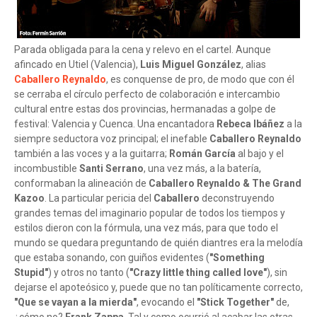
Parada obligada para la cena y relevo en el cartel. Aunque
afincado en Utiel (Valencia),
Luis Miguel González
, alias
Caballero Reynaldo
, es conquense de pro, de modo que con él
se cerraba el círculo perfecto de colaboración e intercambio
cultural entre estas dos provincias, hermanadas a golpe de
festival: Valencia y Cuenca. Una encantadora
Rebeca Ibáñez
a la
siempre seductora voz principal; el inefable
Caballero Reynaldo
también a las voces y a la guitarra;
Román García
al bajo y el
incombustible
Santi Serrano
, una vez más, a la batería,
conformaban la alineación de
Caballero Reynaldo & The Grand
Kazoo
. La particular pericia del
Caballero
deconstruyendo
grandes temas del imaginario popular de todos los tiempos y
estilos dieron con la fórmula, una vez más, para que todo el
mundo se quedara preguntando de quién diantres era la melodía
que estaba sonando, con guiños evidentes (
"Something
Stupid"
) y otros no tanto (
"Crazy little thing called love"
), sin
dejarse el apoteósico y, puede que no tan políticamente correcto,
"Que se vayan a la mierda"
, evocando el
"Stick Together"
de,