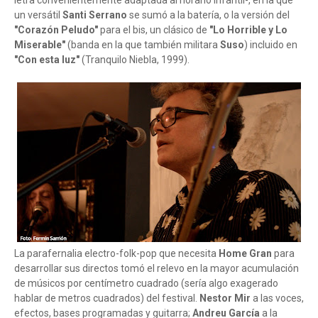
letra convenientemente adaptada al horario infantil-, en la que
un versátil
Santi Serrano
se sumó a la batería, o la versión del
"Corazón Peludo"
para el bis, un clásico de
"Lo Horrible y Lo
Miserable"
(banda en la que también militara
Suso
) incluido en
"Con esta luz"
(Tranquilo Niebla, 1999).
La parafernalia electro-folk-pop que necesita
Home Gran
para
desarrollar sus directos tomó el relevo en la mayor acumulación
de músicos por centímetro cuadrado (sería algo exagerado
hablar de metros cuadrados) del festival.
Nestor Mir
a las voces,
efectos, bases programadas y guitarra;
Andreu García
a la