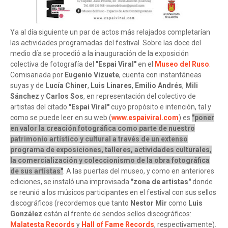
Ya al día siguiente un par de actos más relajados completarían
las actividades programadas del festival. Sobre las doce del
medio día se procedió a la inauguración de la exposición
colectiva de fotografía del
"Espai Viral"
en el
Museo del Ruso
.
Comisariada por
Eugenio Vizuete
, cuenta con instantáneas
suyas y de
Lucía Chiner
,
Luis Linares
,
Emilio Andrés
,
Mili
Sánchez
y
Carlos Sos
, en representación del colectivo de
artistas del citado
"Espai Viral"
cuyo propósito e intención, tal y
como se puede leer en su web (
www.espaiviral.com
) es
"poner
en valor la creación fotográfica como parte de nuestro
patrimonio artístico y cultural a través de un extenso
programa de exposiciones, talleres, actividades culturales,
la comercialización y coleccionismo de la obra fotográfica
de sus artistas"
. A las puertas del museo, y como en anteriores
ediciones, se instaló una improvisada
"zona de artistas"
donde
se reunió a los músicos participantes en el festival con sus sellos
discográficos (recordemos que tanto
Nestor Mir
como
Luis
González
están al frente de sendos sellos discográficos:
Malatesta Records
y
Hall of Fame Records
, respectivamente).