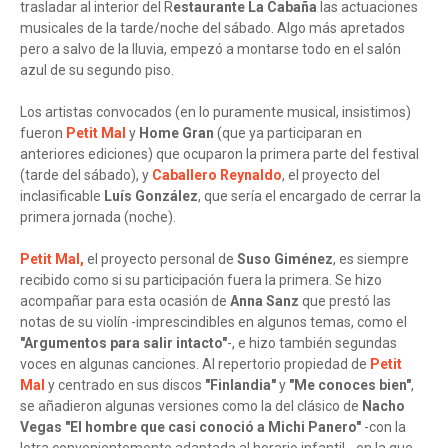
trasladar al interior del R
estaurante La Cabaña
las actuaciones
musicales de la tarde/noche del sábado. Algo más apretados
pero a salvo de la lluvia, empezó a montarse todo en el salón
azul de su segundo piso.
Los artistas convocados (en lo puramente musical, insistimos)
fueron
Petit Mal
y
Home Gran
(que ya participaran en
anteriores ediciones) que ocuparon la primera parte del festival
(tarde del sábado), y
Caballero Reynaldo
, el proyecto del
inclasificable
Luís González
, que sería el encargado de cerrar la
primera jornada (noche).
Petit Mal,
el proyecto personal de
Suso Giménez
, es siempre
recibido como si su participación fuera la primera. Se hizo
acompañar para esta ocasión de
Anna Sanz
que prestó las
notas de su violín -imprescindibles en algunos temas, como el
"Argumentos para salir intacto"
-, e hizo también segundas
voces en algunas canciones. Al repertorio propiedad de
Petit
Mal
y centrado en sus discos
"Finlandia"
y
"Me conoces bien"
,
se añadieron algunas versiones como la del clásico de
Nacho
Vegas
"El hombre que casi conoció a Michi Panero"
-con la