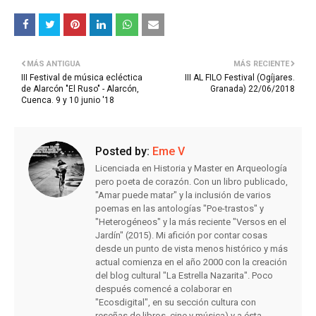
MÁS ANTIGUA
MÁS RECIENTE
III Festival de música ecléctica
III AL FILO Festival (Ogíjares.
de Alarcón "El Ruso" - Alarcón,
Granada) 22/06/2018
Cuenca. 9 y 10 junio '18
Posted by:
Eme V
Licenciada en Historia y Master en Arqueología
pero poeta de corazón. Con un libro publicado,
"Amar puede matar" y la inclusión de varios
poemas en las antologías "Poe-trastos" y
"Heterogéneos" y la más reciente "Versos en el
Jardín" (2015). Mi afición por contar cosas
desde un punto de vista menos histórico y más
actual comienza en el año 2000 con la creación
del blog cultural "La Estrella Nazarita". Poco
después comencé a colaborar en
"Ecosdigital", en su sección cultura con
reseñas de libros, cine y música) y a ésta