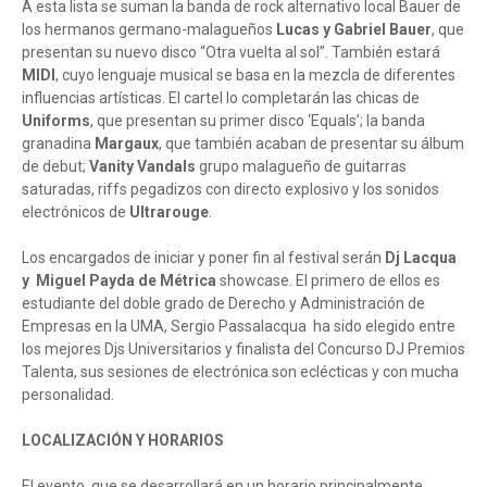
A esta lista se suman la banda de rock alternativo local Bauer de
los hermanos germano-malagueños
Lucas y Gabriel Bauer
, que
presentan su nuevo disco “Otra vuelta al sol”. También estará
MIDI
, cuyo lenguaje musical se basa en la mezcla de diferentes
influencias artísticas. El cartel lo completarán las chicas de
Uniforms
, que presentan su primer disco ‘Equals’; la banda
granadina
Margaux
, que también acaban de presentar su álbum
de debut;
Vanity Vandals
grupo malagueño de guitarras
saturadas, riffs pegadizos con directo explosivo y los sonidos
electrónicos de
Ultrarouge
.
Los encargados de iniciar y poner fin al festival serán
Dj Lacqua
y Miguel Payda de Métrica
showcase. El primero de ellos es
estudiante del doble grado de Derecho y Administración de
Empresas en la UMA, Sergio Passalacqua ha sido elegido entre
los mejores Djs Universitarios y finalista del Concurso DJ Premios
Talenta, sus sesiones de electrónica son eclécticas y con mucha
personalidad.
LOCALIZACIÓN Y HORARIOS
El evento, que se desarrollará en un horario principalmente