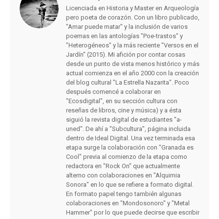
Licenciada en Historia y Master en Arqueología
pero poeta de corazón. Con un libro publicado,
"Amar puede matar" y la inclusión de varios
poemas en las antologías "Poe-trastos" y
"Heterogéneos" y la más reciente "Versos en el
Jardín" (2015). Mi afición por contar cosas
desde un punto de vista menos histórico y más
actual comienza en el año 2000 con la creación
del blog cultural "La Estrella Nazarita". Poco
después comencé a colaborar en
"Ecosdigital", en su sección cultura con
reseñas de libros, cine y música) y a ésta
siguió la revista digital de estudiantes "a-
uned". De ahí a "Subcultura", página incluida
dentro de Ideal Digital. Una vez terminada esa
etapa surge la colaboración con "Granada es
Cool" previa al comienzo de la etapa como
redactora en "Rock On" que actualmente
alterno con colaboraciones en "Alquimia
Sonora" en lo que se refiere a formato digital.
En formato papel tengo también algunas
colaboraciones en "Mondosonoro" y "Metal
Hammer" por lo que puede decirse que escribir