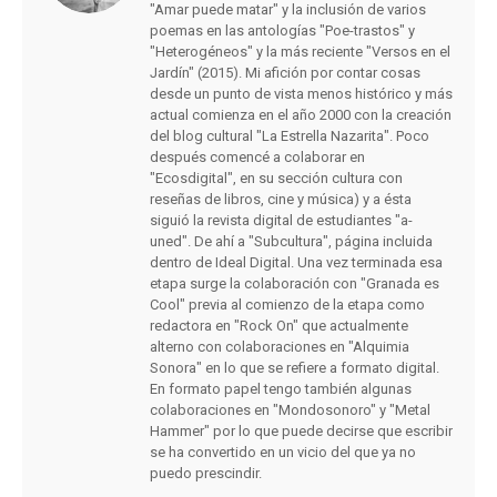
"Amar puede matar" y la inclusión de varios
poemas en las antologías "Poe-trastos" y
"Heterogéneos" y la más reciente "Versos en el
Jardín" (2015). Mi afición por contar cosas
desde un punto de vista menos histórico y más
actual comienza en el año 2000 con la creación
del blog cultural "La Estrella Nazarita". Poco
después comencé a colaborar en
"Ecosdigital", en su sección cultura con
reseñas de libros, cine y música) y a ésta
siguió la revista digital de estudiantes "a-
uned". De ahí a "Subcultura", página incluida
dentro de Ideal Digital. Una vez terminada esa
etapa surge la colaboración con "Granada es
Cool" previa al comienzo de la etapa como
redactora en "Rock On" que actualmente
alterno con colaboraciones en "Alquimia
Sonora" en lo que se refiere a formato digital.
En formato papel tengo también algunas
colaboraciones en "Mondosonoro" y "Metal
Hammer" por lo que puede decirse que escribir
se ha convertido en un vicio del que ya no
puedo prescindir.