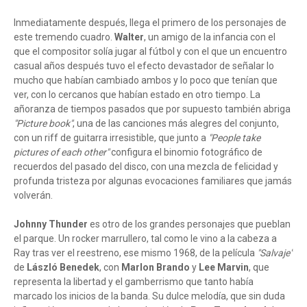
Inmediatamente después, llega el primero de los personajes de
este tremendo cuadro.
Walter
, un amigo de la infancia con el
que el compositor solía jugar al fútbol y con el que un encuentro
casual años después tuvo el efecto devastador de señalar lo
mucho que habían cambiado ambos y lo poco que tenían que
ver, con lo cercanos que habían estado en otro tiempo. La
añoranza de tiempos pasados que por supuesto también abriga
"Picture book"
, una de las canciones más alegres del conjunto,
con un riff de guitarra irresistible, que junto a
"People take
pictures of each other"
configura el binomio fotográfico de
recuerdos del pasado del disco, con una mezcla de felicidad y
profunda tristeza por algunas evocaciones familiares que jamás
volverán.
Johnny Thunder
es otro de los grandes personajes que pueblan
el parque. Un rocker marrullero, tal como le vino a la cabeza a
Ray tras ver el reestreno, ese mismo 1968, de la película
"Salvaje"
de
László Benedek
, con
Marlon Brando
y
Lee Marvin
, que
representa la libertad y el gamberrismo que tanto había
marcado los inicios de la banda. Su dulce melodía, que sin duda