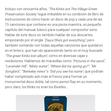
Incluso con cincuenta años,
"The Kinks are The Village Green
Preservation Society"
sigue imbatible en su condición de libro de
instrucciones de cómo hacer un disco de pop y cada una de las
15 canciones que contiene es una pieza maestra, un pequeño
capítulo del manual, básico para cualquier compositor serio.
Hablar de este disco es también hablar de sus descartes:
empezando por el single
"Days/She's got everything"
, pero
también contando con todas aquellas canciones que quedaron
en el tintero, que han ido apareciendo tanto en el muy buscado
"The great Kinks lost album"
, como en diversas cajas y
reediciones. Hablamos de maravillas como
"Pictures in the sand",
"Lavender Hill", "Misty water", "Where did my spring go?", "Mr.
Songbird", ""Berkeley news"
o
"Did you see his name"
, que podrían
haber completado aún más el fresco para formar un
monumental disco doble, tal como pensó Ray en su momento,
pero claro, los Kinks no eran los Beatles...