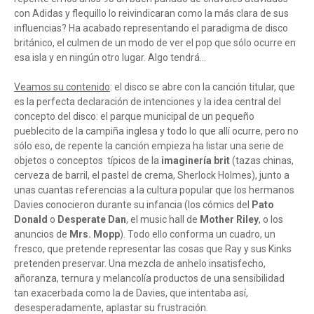
con Adidas y flequillo lo reivindicaran como la más clara de sus
influencias? Ha acabado representando el paradigma de disco
británico, el culmen de un modo de ver el pop que sólo ocurre en
esa isla y en ningún otro lugar. Algo tendrá...
Veamos su contenido
: el disco se abre con la canción titular, que
es la perfecta declaración de intenciones y la idea central del
concepto del disco: el parque municipal de un pequeño
pueblecito de la campiña inglesa y todo lo que allí ocurre, pero no
sólo eso, de repente la canción empieza ha listar una serie de
objetos o conceptos típicos de la
imaginería brit
(tazas chinas,
cerveza de barril, el pastel de crema, Sherlock Holmes), junto a
unas cuantas referencias a la cultura popular que los hermanos
Davies conocieron durante su infancia (los cómics del
Pato
Donald
o
Desperate Dan
, el music hall de
Mother Riley
, o los
anuncios de
Mrs. Mopp
). Todo ello conforma un cuadro, un
fresco, que pretende representar las cosas que Ray y sus Kinks
pretenden preservar. Una mezcla de anhelo insatisfecho,
añoranza, ternura y melancolía productos de una sensibilidad
tan exacerbada como la de Davies, que intentaba así,
desesperadamente, aplastar su frustración.