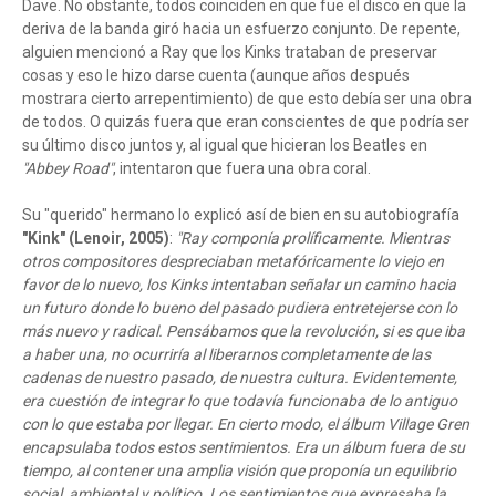
Dave. No obstante, todos coinciden en que fue el disco en que la
deriva de la banda giró hacia un esfuerzo conjunto. De repente,
alguien mencionó a Ray que los Kinks trataban de preservar
cosas y eso le hizo darse cuenta (aunque años después
mostrara cierto arrepentimiento) de que esto debía ser una obra
de todos. O quizás fuera que eran conscientes de que podría ser
su último disco juntos y, al igual que hicieran los Beatles en
"Abbey Road"
, intentaron que fuera una obra coral.
Su "querido" hermano lo explicó así de bien en su autobiografía
"Kink" (Lenoir, 2005)
:
"Ray componía prolíficamente. Mientras
otros compositores despreciaban metafóricamente lo viejo en
favor de lo nuevo, los Kinks intentaban señalar un camino hacia
un futuro donde lo bueno del pasado pudiera entretejerse con lo
más nuevo y radical. Pensábamos que la revolución, si es que iba
a haber una, no ocurriría al liberarnos completamente de las
cadenas de nuestro pasado, de nuestra cultura. Evidentemente,
era cuestión de integrar lo que todavía funcionaba de lo antiguo
con lo que estaba por llegar. En cierto modo, el álbum Village Gren
encapsulaba todos estos sentimientos. Era un álbum fuera de su
tiempo, al contener una amplia visión que proponía un equilibrio
social, ambiental y político. Los sentimientos que expresaba la