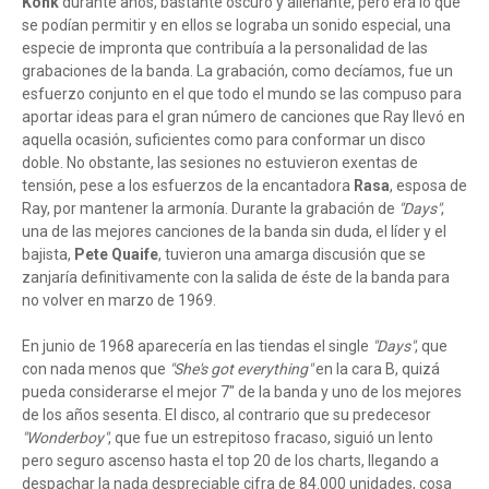
Konk
durante años, bastante oscuro y alienante, pero era lo que
se podían permitir y en ellos se lograba un sonido especial, una
especie de impronta que contribuía a la personalidad de las
grabaciones de la banda. La grabación, como decíamos, fue un
esfuerzo conjunto en el que todo el mundo se las compuso para
aportar ideas para el gran número de canciones que Ray llevó en
aquella ocasión, suficientes como para conformar un disco
doble. No obstante, las sesiones no estuvieron exentas de
tensión, pese a los esfuerzos de la encantadora
Rasa
, esposa de
Ray, por mantener la armonía. Durante la grabación de
"Days"
,
una de las mejores canciones de la banda sin duda, el líder y el
bajista,
Pete Quaife
, tuvieron una amarga discusión que se
zanjaría definitivamente con la salida de éste de la banda para
no volver en marzo de 1969.
En junio de 1968 aparecería en las tiendas el single
"Days"
, que
con nada menos que
"She's got everything"
en la cara B, quizá
pueda considerarse el mejor 7" de la banda y uno de los mejores
de los años sesenta. El disco, al contrario que su predecesor
"Wonderboy"
, que fue un estrepitoso fracaso, siguió un lento
pero seguro ascenso hasta el top 20 de los charts, llegando a
despachar la nada despreciable cifra de 84.000 unidades, cosa