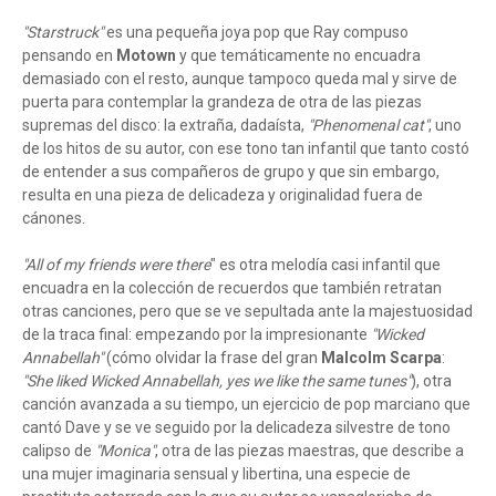
"Starstruck"
es una pequeña joya pop que Ray compuso
pensando en
Motown
y que temáticamente no encuadra
demasiado con el resto, aunque tampoco queda mal y sirve de
puerta para contemplar la grandeza de otra de las piezas
supremas del disco: la extraña, dadaísta,
"Phenomenal cat"
, uno
de los hitos de su autor, con ese tono tan infantil que tanto costó
de entender a sus compañeros de grupo y que sin embargo,
resulta en una pieza de delicadeza y originalidad fuera de
cánones.
"All of my friends were there
" es otra melodía casi infantil que
encuadra en la colección de recuerdos que también retratan
otras canciones, pero que se ve sepultada ante la majestuosidad
de la traca final: empezando por la impresionante
"Wicked
Annabellah"
(cómo olvidar la frase del gran
Malcolm Scarpa
:
"She liked Wicked Annabellah, yes we like the same tunes"
), otra
canción avanzada a su tiempo, un ejercicio de pop marciano que
cantó Dave y se ve seguido por la delicadeza silvestre de tono
calipso de
"Monica"
, otra de las piezas maestras, que describe a
una mujer imaginaria sensual y libertina, una especie de