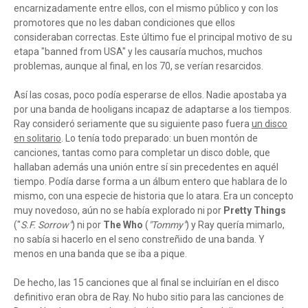
encarnizadamente entre ellos, con el mismo público y con los
promotores que no les daban condiciones que ellos
consideraban correctas. Este último fue el principal motivo de su
etapa "banned from USA" y les causaría muchos, muchos
problemas, aunque al final, en los 70, se verían resarcidos.
Así las cosas, poco podía esperarse de ellos. Nadie apostaba ya
por una banda de hooligans incapaz de adaptarse a los tiempos.
Ray consideró seriamente que su siguiente paso fuera
un disco
en solitario
. Lo tenía todo preparado: un buen montón de
canciones, tantas como para completar un disco doble, que
hallaban además una unión entre sí sin precedentes en aquél
tiempo. Podía darse forma a un álbum entero que hablara de lo
mismo, con una especie de historia que lo atara. Era un concepto
muy novedoso, aún no se había explorado ni por
Pretty Things
("
S.F. Sorrow"
) ni por
The Who
(
"Tommy"
) y Ray quería mimarlo,
no sabía si hacerlo en el seno constreñido de una banda. Y
menos en una banda que se iba a pique.
De hecho, las 15 canciones que al final se incluirían en el disco
definitivo eran obra de Ray. No hubo sitio para las canciones de