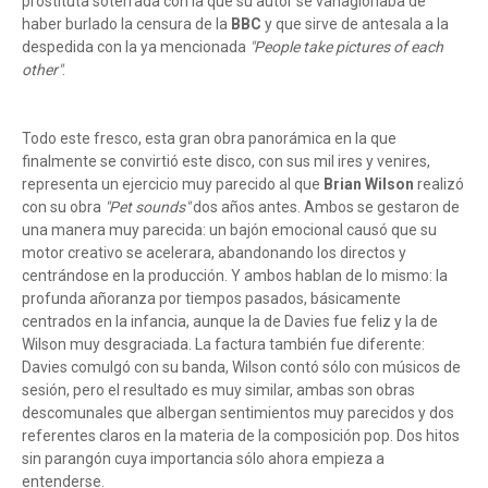
prostituta soterrada con la que su autor se vanagloriaba de
haber burlado la censura de la
BBC
y que sirve de antesala a la
despedida con la ya mencionada
"People take pictures of each
other"
.
Todo este fresco, esta gran obra panorámica en la que
finalmente se convirtió este disco, con sus mil ires y venires,
representa un ejercicio muy parecido al que
Brian Wilson
realizó
con su obra
"Pet sounds"
dos años antes. Ambos se gestaron de
una manera muy parecida: un bajón emocional causó que su
motor creativo se acelerara, abandonando los directos y
centrándose en la producción. Y ambos hablan de lo mismo: la
profunda añoranza por tiempos pasados, básicamente
centrados en la infancia, aunque la de Davies fue feliz y la de
Wilson muy desgraciada. La factura también fue diferente:
Davies comulgó con su banda, Wilson contó sólo con músicos de
sesión, pero el resultado es muy similar, ambas son obras
descomunales que albergan sentimientos muy parecidos y dos
referentes claros en la materia de la composición pop. Dos hitos
sin parangón cuya importancia sólo ahora empieza a
entenderse.