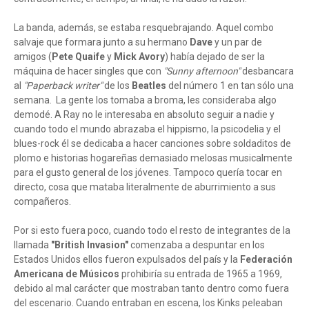
La banda, además, se estaba resquebrajando. Aquel combo
salvaje que formara junto a su hermano
Dave
y un par de
amigos (
Pete Quaife
y
Mick Avory
) había dejado de ser la
máquina de hacer singles que con
"Sunny afternoon"
desbancara
al
"Paperback writer"
de los
Beatles
del número 1 en tan sólo una
semana. La gente los tomaba a broma, les consideraba algo
demodé. A Ray no le interesaba en absoluto seguir a nadie y
cuando todo el mundo abrazaba el hippismo, la psicodelia y el
blues-rock él se dedicaba a hacer canciones sobre soldaditos de
plomo e historias hogareñas demasiado melosas musicalmente
para el gusto general de los jóvenes. Tampoco quería tocar en
directo, cosa que mataba literalmente de aburrimiento a sus
compañeros.
Por si esto fuera poco, cuando todo el resto de integrantes de la
llamada
"British Invasion"
comenzaba a despuntar en los
Estados Unidos ellos fueron expulsados del país y la
Federación
Americana de Músicos
prohibiría su entrada de 1965 a 1969,
debido al mal carácter que mostraban tanto dentro como fuera
del escenario. Cuando entraban en escena, los Kinks peleaban