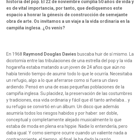
historia del pop. El 22 de noviembre cumplía 50 años de vida y
es de vital importancia, por tanto, que dediquemos este
espacio a honrar la génesis de construcción de semejante
obra de arte. Os invitamos a un viaje a la vida ordinaria en la
campiña inglesa. ¿Os venís?
En 1968
Raymond Douglas Davies
buscaba huir de sí mismo. La
dicotomía entre las tribulaciones de una estrella del pop y la vida
hogareña estaba matando a un joven de 24 años que aún no
había tenido tiempo de asumir todo lo que le ocurría. Necesitaba
un refugio, algo a lo que aferrarse como si fuera un clavo
ardiendo. Pensó en una de esas pequeñas poblaciones de la
campiña inglesa. Su placidez, la preservación de las costumbres
y tradiciones, esa vida ordinaria y fácil que él tanto anhelaba... y
su refugio se convirtió en un álbum. Un disco que además
asumiría todos los riesgos habidos y por haber: ser doble,
conceptual y completamente alejado musicalmente lo que
estaba de moda en plena era hippie. Nadie lo entendería, pero
daba igual. Y como siempre ocurre cuando un valiente nada a
contracorriente, el tiempo, al final, le ha dado la razón.