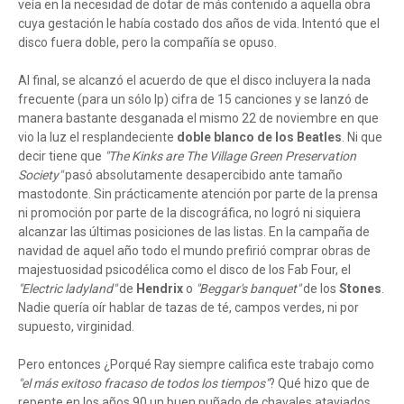
veía en la necesidad de dotar de más contenido a aquella obra
cuya gestación le había costado dos años de vida. Intentó que el
disco fuera doble, pero la compañía se opuso.
Al final, se alcanzó el acuerdo de que el disco incluyera la nada
frecuente (para un sólo lp) cifra de 15 canciones y se lanzó de
manera bastante desganada el mismo 22 de noviembre en que
vio la luz el resplandeciente
doble blanco de los Beatles
. Ni que
decir tiene que
"The Kinks are The Village Green Preservation
Society"
pasó absolutamente desapercibido ante tamaño
mastodonte. Sin prácticamente atención por parte de la prensa
ni promoción por parte de la discográfica, no logró ni siquiera
alcanzar las últimas posiciones de las listas. En la campaña de
navidad de aquel año todo el mundo prefirió comprar obras de
majestuosidad psicodélica como el disco de los Fab Four, el
"Electric ladyland"
de
Hendrix
o
"Beggar's banquet"
de los
Stones
.
Nadie quería oír hablar de tazas de té, campos verdes, ni por
supuesto, virginidad.
Pero entonces ¿Porqué Ray siempre califica este trabajo como
"el más exitoso fracaso de todos los tiempos"
? Qué hizo que de
repente en los años 90 un buen puñado de chavales ataviados