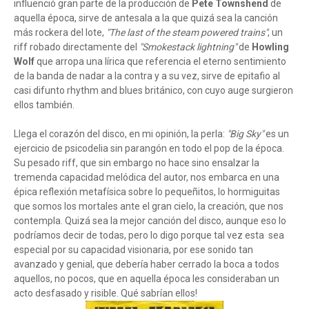
influenció gran parte de la producción de
Pete Townshend
de
aquella época, sirve de antesala a la que quizá sea la canción
más rockera del lote,
"The last of the steam powered trains"
, un
riff robado directamente del
"Smokestack lightning"
de
Howling
Wolf
que arropa una lírica que referencia el eterno sentimiento
de la banda de nadar a la contra y a su vez, sirve de epitafio al
casi difunto rhythm and blues británico, con cuyo auge surgieron
ellos también.
Llega el corazón del disco, en mi opinión, la perla:
"Big Sky"
es un
ejercicio de psicodelia sin parangón en todo el pop de la época.
Su pesado riff, que sin embargo no hace sino ensalzar la
tremenda capacidad melódica del autor, nos embarca en una
épica reflexión metafísica sobre lo pequeñitos, lo hormiguitas
que somos los mortales ante el gran cielo, la creación, que nos
contempla. Quizá sea la mejor canción del disco, aunque eso lo
podríamos decir de todas, pero lo digo porque tal vez esta sea
especial por su capacidad visionaria, por ese sonido tan
avanzado y genial, que debería haber cerrado la boca a todos
aquellos, no pocos, que en aquella época les consideraban un
acto desfasado y risible. Qué sabrían ellos!