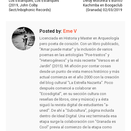
Los Estanques, Los Estanques
Derby Motoreta's Burrito
(2019, John Colby
Kachimba en Boogaclub
Sect/Inbophonic Records)
(Granada) 02/03/2019
Posted by:
Eme V
Licenciada en Historia y Master en Arqueología
pero poeta de corazón. Con un libro publicado,
"Amar puede matar" y la inclusión de varios
poemas en las antologías "Poe-trastos" y
"Heterogéneos" y la más reciente "Versos en el
Jardín" (2015). Mi afición por contar cosas
desde un punto de vista menos histórico y más
actual comienza en el año 2000 con la creación
del blog cultural "La Estrella Nazarita". Poco
después comencé a colaborar en
"Ecosdigital", en su sección cultura con
reseñas de libros, cine y música) y a ésta
siguió la revista digital de estudiantes "a-
uned". De ahí a "Subcultura", página incluida
dentro de Ideal Digital. Una vez terminada esa
etapa surge la colaboración con "Granada es
Cool" previa al comienzo de la etapa como