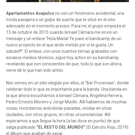
Apartamentos Acapulco
no son un fenómeno accidental, una
moda pasajera o un golpe de suerte que le situó en el sitio
adecuado en el momento preciso. Para mí, el grupo empieza el
15 de octubre de 2015 cuando Ismael Cámara me envió un
mensaje y un enlace “Hola María! Te pasó el bandcamp de un
nuevo proyecto en el que ando metido por si te gusta. Un
saludo!!!”. El enlace, con unos cuantos temas grabados con
escasos medios técnicos, sigue hoy activo en su bandcamp,
revelando que son conscientes de que, todo lo que son ahora,
viene de lo que han sido antes.
Nos vemos en un sitio elegido por ellos, el “Bar Provincias”, donde
celebran todo lo que es importante para la banda. Una banda en
la que ahora escuchamos a Ismael Cámara, Angelina Herrera,
Pedro Ernesto Moreno y Jorge Murillo. Allí hablamos de muchas
cosas, recordamos anécdotas pasadas, vividas en otras
ciudades, con otros grupos, en otras circunstancias. Allí
esperamos a que llegue la hora (a las doce en punto) de que
salga publicado
“EL RESTO DEL MUNDO”
(El Ejército Rojo, 2019)
el álbum que acaban de sacar.