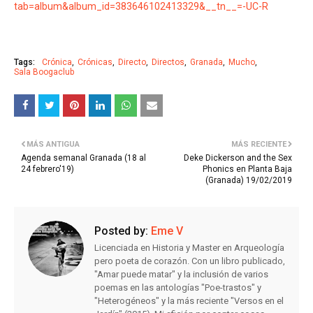
tab=album&album_id=383646102413329&__tn__=-UC-R
Tags:
Crónica
Crónicas
Directo
Directos
Granada
Mucho
Sala Boogaclub
MÁS ANTIGUA
MÁS RECIENTE
Agenda semanal Granada (18 al
Deke Dickerson and the Sex
24 febrero'19)
Phonics en Planta Baja
(Granada) 19/02/2019
Posted by:
Eme V
Licenciada en Historia y Master en Arqueología
pero poeta de corazón. Con un libro publicado,
"Amar puede matar" y la inclusión de varios
poemas en las antologías "Poe-trastos" y
"Heterogéneos" y la más reciente "Versos en el