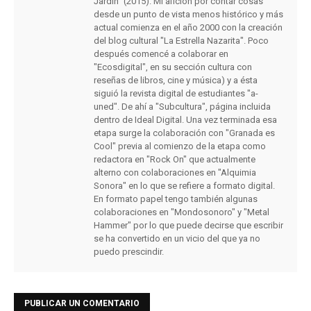
Jardín" (2015). Mi afición por contar cosas
desde un punto de vista menos histórico y más
actual comienza en el año 2000 con la creación
del blog cultural "La Estrella Nazarita". Poco
después comencé a colaborar en
"Ecosdigital", en su sección cultura con
reseñas de libros, cine y música) y a ésta
siguió la revista digital de estudiantes "a-
uned". De ahí a "Subcultura", página incluida
dentro de Ideal Digital. Una vez terminada esa
etapa surge la colaboración con "Granada es
Cool" previa al comienzo de la etapa como
redactora en "Rock On" que actualmente
alterno con colaboraciones en "Alquimia
Sonora" en lo que se refiere a formato digital.
En formato papel tengo también algunas
colaboraciones en "Mondosonoro" y "Metal
Hammer" por lo que puede decirse que escribir
se ha convertido en un vicio del que ya no
puedo prescindir.
PUBLICAR UN COMENTARIO