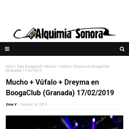
Inicio
Sala Boogaclub
Mucho + Vúfalo + Dreyma en BoogaClub
(Granada) 17/02/2019
Mucho + Vúfalo + Dreyma en
BoogaClub (Granada) 17/02/2019
Eme V
-
Febrero 18, 2019