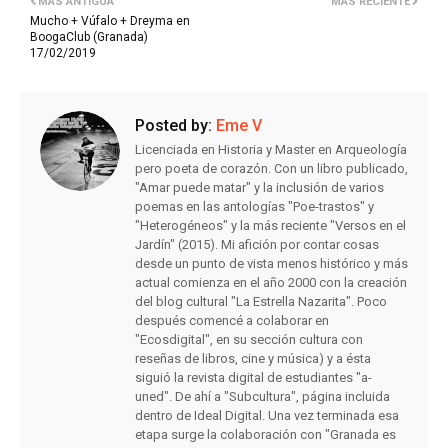
MÁS ANTIGUA
MÁS RECIENTE
Mucho + Vúfalo + Dreyma en
BoogaClub (Granada)
17/02/2019
Posted by:
Eme V
Licenciada en Historia y Master en Arqueología
pero poeta de corazón. Con un libro publicado,
"Amar puede matar" y la inclusión de varios
poemas en las antologías "Poe-trastos" y
"Heterogéneos" y la más reciente "Versos en el
Jardín" (2015). Mi afición por contar cosas
desde un punto de vista menos histórico y más
actual comienza en el año 2000 con la creación
del blog cultural "La Estrella Nazarita". Poco
después comencé a colaborar en
"Ecosdigital", en su sección cultura con
reseñas de libros, cine y música) y a ésta
siguió la revista digital de estudiantes "a-
uned". De ahí a "Subcultura", página incluida
dentro de Ideal Digital. Una vez terminada esa
etapa surge la colaboración con "Granada es