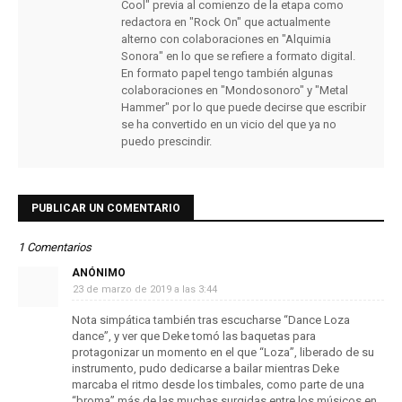
Cool" previa al comienzo de la etapa como
redactora en "Rock On" que actualmente
alterno con colaboraciones en "Alquimia
Sonora" en lo que se refiere a formato digital.
En formato papel tengo también algunas
colaboraciones en "Mondosonoro" y "Metal
Hammer" por lo que puede decirse que escribir
se ha convertido en un vicio del que ya no
puedo prescindir.
PUBLICAR UN COMENTARIO
1 Comentarios
ANÓNIMO
23 de marzo de 2019 a las 3:44
Nota simpática también tras escucharse “Dance Loza
dance”, y ver que Deke tomó las baquetas para
protagonizar un momento en el que “Loza”, liberado de su
instrumento, pudo dedicarse a bailar mientras Deke
marcaba el ritmo desde los timbales, como parte de una
“broma” más de las muchas surgidas entre los músicos en