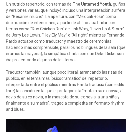
Un nutrido repertorio, con temas de
The Untamed Youth
, guiños
y versiones varias, que incluyó incluso una interpretación surfera
de “Bésame mucho”. La apertura, con “Mexicali Rose” como
declaración de intenciones, a partir de ahí tocaba bailar con
temas como "Run Chicken Run" de Link Wray, “Lovin Up A Storm”
de Jerry Lee Lewis, “Hey Ely May” o “All right” mientras Fernando
Pardo actuaba como traductor y maestro de ceremonias
haciendo más comprensible, para los no bilingües de la sala (que
éramos la mayoría), la simpática charla con que Deke Dickerson
iba presentando algunos de los temas.
Traductor también, aunque poco literal, arrancando las risas del
público, en el tema más ‘psicodramático’ del repertorio,
interpretado entre el público mientras Pardo traducía (con estilo
libre) la canción en la que el protagonista “mata a su ex novia, al
novio de su ex novia, a la mascota de su ex novia, a una niña y
finalmente a su madre”, tragedia completita en formato rhythm
and blues.