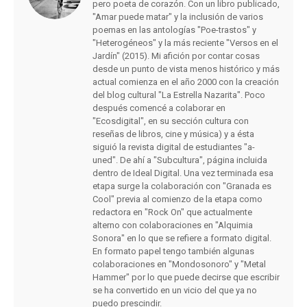
pero poeta de corazón. Con un libro publicado,
"Amar puede matar" y la inclusión de varios
poemas en las antologías "Poe-trastos" y
"Heterogéneos" y la más reciente "Versos en el
Jardín" (2015). Mi afición por contar cosas
desde un punto de vista menos histórico y más
actual comienza en el año 2000 con la creación
del blog cultural "La Estrella Nazarita". Poco
después comencé a colaborar en
"Ecosdigital", en su sección cultura con
reseñas de libros, cine y música) y a ésta
siguió la revista digital de estudiantes "a-
uned". De ahí a "Subcultura", página incluida
dentro de Ideal Digital. Una vez terminada esa
etapa surge la colaboración con "Granada es
Cool" previa al comienzo de la etapa como
redactora en "Rock On" que actualmente
alterno con colaboraciones en "Alquimia
Sonora" en lo que se refiere a formato digital.
En formato papel tengo también algunas
colaboraciones en "Mondosonoro" y "Metal
Hammer" por lo que puede decirse que escribir
se ha convertido en un vicio del que ya no
puedo prescindir.