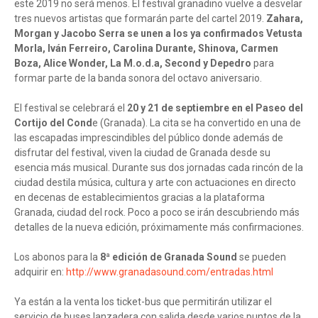
este 2019 no será menos. El festival granadino vuelve a desvelar
tres nuevos artistas que formarán parte del cartel 2019.
Zahara,
Morgan y Jacobo Serra se unen a los ya confirmados Vetusta
Morla, Iván Ferreiro, Carolina Durante, Shinova, Carmen
Boza, Alice Wonder, La M.o.d.a, Second y Depedro
para
formar parte de la banda sonora del octavo aniversario.
El festival se celebrará el
20 y 21 de septiembre en el Paseo del
Cortijo del Cond
e (Granada). La cita se ha convertido en una de
las escapadas imprescindibles del público donde además de
disfrutar del festival, viven la ciudad de Granada desde su
esencia más musical. Durante sus dos jornadas cada rincón de la
ciudad destila música, cultura y arte con actuaciones en directo
en decenas de establecimientos gracias a la plataforma
Granada, ciudad del rock. Poco a poco se irán descubriendo más
detalles de la nueva edición, próximamente más confirmaciones.
Los abonos para la
8ª edición de Granada Sound
se pueden
adquirir en:
http://www.granadasound.com/entradas.html
Ya están a la venta los ticket-bus que permitirán utilizar el
servicio de buses lanzadera con salida desde varios puntos de la