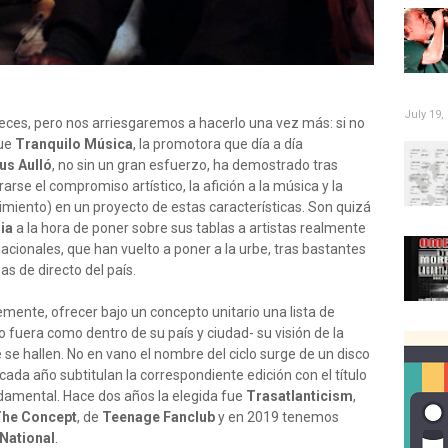
July 19,
ces, pero nos arriesgaremos a hacerlo una vez más: si no
que
Tranquilo Música
, la promotora que día a día
us Aulló
, no sin un gran esfuerzo, ha demostrado tras
se el compromiso artístico, la afición a la música y la
miento) en un proyecto de estas características. Son quizá
ria
a la hora de poner sobre sus tablas a artistas realmente
acionales, que han vuelto a poner a la urbe, tras bastantes
as de directo del país.
mente, ofrecer bajo un concepto unitario una lista de
o fuera como dentro de su país y ciudad- su visión de la
e hallen. No en vano el nombre del ciclo surge de un disco
cada año subtitulan la correspondiente edición con el título
damental. Hace dos años la elegida fue
Trasatlanticism
,
he Concept
, de
Teenage Fanclub
y en 2019 tenemos
National
.