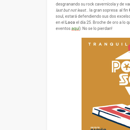
desgranando su rock cavernícola y de v
last but not least
... la gran sopresa: al fin
soul, estará defendiendo sus dos excels
en el
Loco
el día 25. Broche de oro a lo
eventos
aquí
). No se lo pierdan!