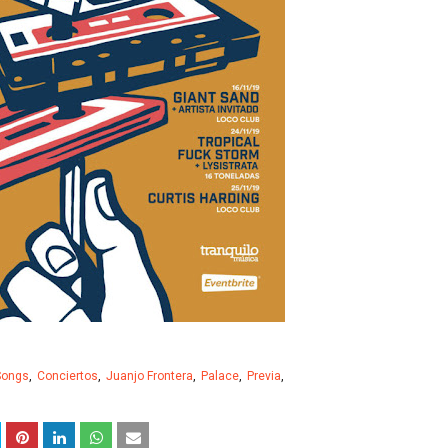
 Songs
Conciertos
Juanjo Frontera
Palace
Previa