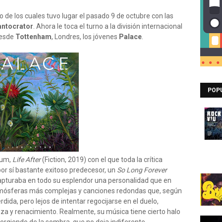
ro de los cuales tuvo lugar el pasado 9 de octubre con las
ntocrator
. Ahora le toca el turno a la división internacional
desde
Tottenham
, Londres, los jóvenes
Palace
.
POP
bum,
Life After
(Fiction, 2019) con el que toda la crítica
por sí bastante exitoso predecesor, un
So Long Forever
 capturaba en todo su esplendor una personalidad que en
 atmósferas más complejas y canciones redondas que, según
dida, pero lejos de intentar regocijarse en el duelo,
a y renacimiento. Realmente, su música tiene cierto halo