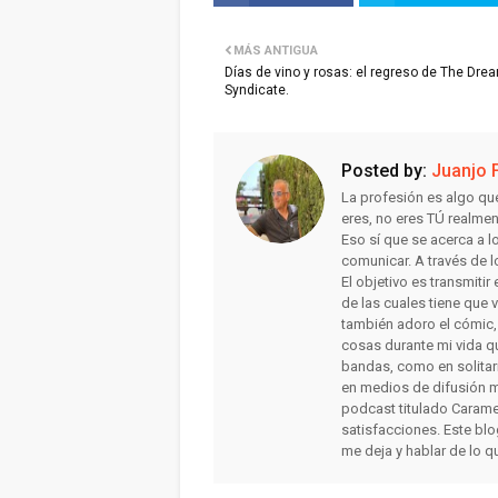
MÁS ANTIGUA
Días de vino y rosas: el regreso de The Dre
Syndicate.
Posted by:
Juanjo 
La profesión es algo qu
eres, no eres TÚ realme
Eso sí que se acerca a 
comunicar. A través de l
El objetivo es transmiti
de las cuales tiene que 
también adoro el cómic, la
cosas durante mi vida qu
bandas, como en solitar
en medios de difusión m
podcast titulado Carame
satisfacciones. Este bl
me deja y hablar de lo