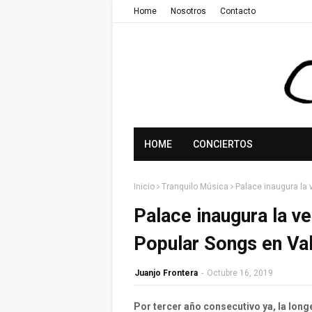
Home
Nosotros
Contacto
HOME
CONCIERTOS
Inicio
Tranquilo Música
Palace inaugura la 
Palace inaugura la ve
Popular Songs en Va
Juanjo Frontera
-
Octubre 16, 2019
Por tercer año consecutivo ya, la lon