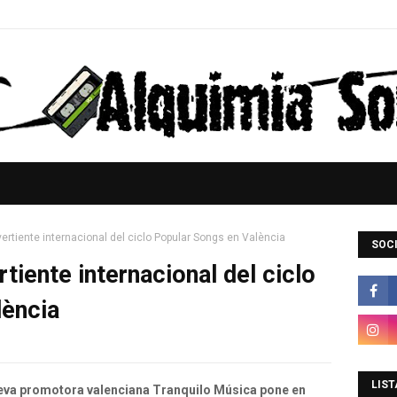
vertiente internacional del ciclo Popular Songs en València
SOCI
rtiente internacional del ciclo
lència
LIST
geva promotora valenciana Tranquilo Música pone en