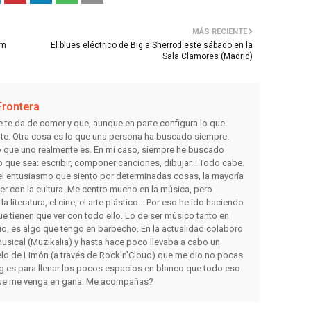
MÁS RECIENTE
am
El blues eléctrico de Big a Sherrod este sábado en la
Sala Clamores (Madrid)
Frontera
e te da de comer y que, aunque en parte configura lo que
nte. Otra cosa es lo que una persona ha buscado siempre.
lo que uno realmente es. En mi caso, siempre he buscado
o que sea: escribir, componer canciones, dibujar... Todo cabe.
r el entusiasmo que siento por determinadas cosas, la mayoría
ver con la cultura. Me centro mucho en la música, pero
 literatura, el cine, el arte plástico... Por eso he ido haciendo
e tienen que ver con todo ello. Lo de ser músico tanto en
io, es algo que tengo en barbecho. En la actualidad colaboro
usical (Muzikalia) y hasta hace poco llevaba a cabo un
lo de Limón (a través de Rock'n'Cloud) que me dio no pocas
og es para llenar los pocos espacios en blanco que todo eso
 que me venga en gana. Me acompañas?