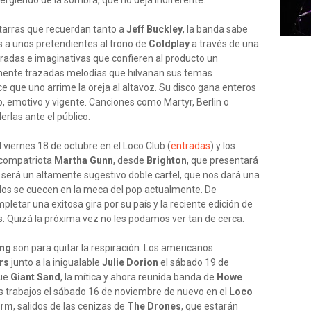
ergiendo de la sombra, que no deja indiferente.
itarras que recuerdan tanto a
Jeff Buckley
, la banda sabe
s a unos pretendientes al trono de
Coldplay
a través de una
oradas e imaginativas que confieren al producto un
ente trazadas melodías que hilvanan sus temas
 que uno arrime la oreja al altavoz. Su disco gana enteros
, emotivo y vigente. Canciones como Martyr, Berlin o
rlas ante el público.
 viernes 18 de octubre en el Loco Club (
entradas
) y los
 compatriota
Martha Gunn
, desde
Brighton
, que presentará
a será un altamente sugestivo doble cartel, que nos dará una
dos se cuecen en la meca del pop actualmente. De
letar una exitosa gira por su país y la reciente edición de
s. Quizá la próxima vez no les podamos ver tan de cerca.
ing
son para quitar la respiración. Los americanos
ers
junto a la inigualable
Julie Dorion
el sábado 19 de
que
Giant Sand
, la mítica y ahora reunida banda de
Howe
s trabajos el sábado 16 de noviembre de nuevo en el
Loco
orm
, salidos de las cenizas de
The Drones
, que estarán