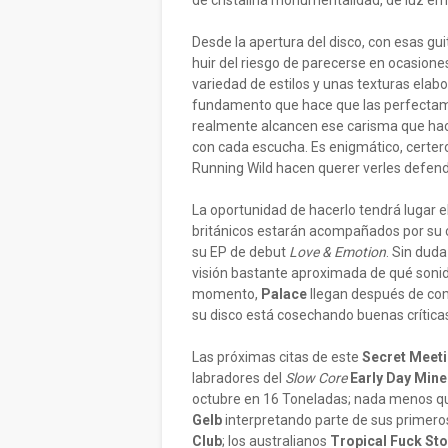
de cristalina monumentalidad, de luz em
Desde la apertura del disco, con esas gu
huir del riesgo de parecerse en ocasione
variedad de estilos y unas texturas elab
fundamento que hace que las perfectam
realmente alcancen ese carisma que hace
con cada escucha. Es enigmático, certero
Running Wild hacen querer verles defende
La oportunidad de hacerlo tendrá lugar el
británicos estarán acompañados por su
su EP de debut
Love & Emotion
. Sin dud
visión bastante aproximada de qué soni
momento,
Palace
llegan después de comp
su disco está cosechando buenas crítica
Las próximas citas de este
Secret Meet
labradores del
Slow Core
Early Day Min
octubre en 16 Toneladas; nada menos 
Gelb
interpretando parte de sus primero
Club
; los australianos
Tropical
Fuck St