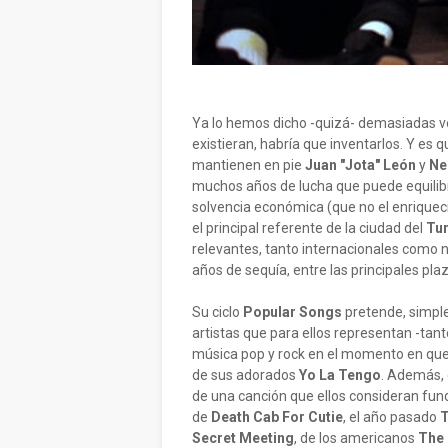
Ya lo hemos dicho -quizá- demasiadas ve
existieran, habría que inventarlos. Y es 
mantienen en pie
Juan "Jota" León
y
Ne
muchos años de lucha que puede equilibrar
solvencia económica (que no el enriqueci
el principal referente de la ciudad del
Tu
relevantes, tanto internacionales como n
años de sequía, entre las principales plaz
Su ciclo
Popular Songs
pretende, simple
artistas que para ellos representan -tant
música pop y rock en el momento en que s
de sus adorados
Yo La Tengo
. Además, 
de una canción que ellos consideran fun
de
Death Cab For Cutie
, el año pasado
T
Secret Meeting
, de los americanos
The 