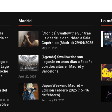
Madrid
Lo má
 la
[Crónica] Swallow the Sun trae
da en
luz desde la oscuridad a Sala
Copérnico (Madrid) 29/04/2025
May 01, 2025
[Agenda] Swallow the sun
ega el
llegarán en unos días a España
l Lago
con dos citas en Madrid y
noche
Barcelona.
a.
April 22, 2025
Japan Weekend Madrid –
n del
Edición Febrero 2025 (15–16
de febrero)
odo lo
February 19, 2025
evólver