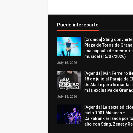
Puede interesarte
[Crónica] Sting convierte
Plaza de Toros de Grana
una cápsula de memoria
musical (15/07/2026)
July 16, 2026
[Agenda] Iván Ferreiro ll
18 de julio al Paraje de E
de Atarfe para firmar la 
más exclusiva de Granad
July 15, 2026
[Agenda] La sexta edició
ciclo 1001 Músicas –
CaixaBank arranca por t
alto con Sting, Zenet y R
.