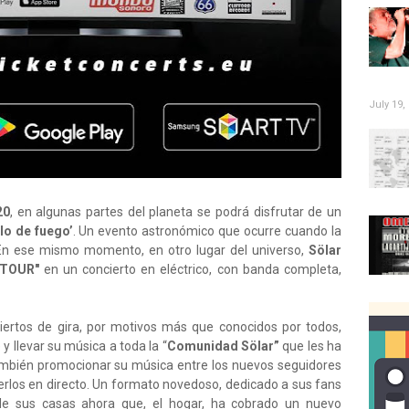
July 19,
20
, en algunas partes del planeta se podrá disfrutar de un
llo de fuego’
. Un evento astronómico que ocurre cuando la
. En ese mismo momento, en otro lugar del universo,
Sölar
a TOUR"
en un concierto en eléctrico, con banda completa,
ciertos de gira, por motivos más que conocidos por todos,
y llevar su música a toda la “
Comunidad Sölar”
que les ha
ambién promocionar su música entre los nuevos seguidores
rlos en directo. Un formato novedoso, dedicado a sus fans
de sus casas ahora que, el hogar, ha cobrado un nuevo