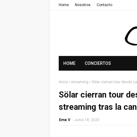
Home
Nosotros
Contacto
HOME
CONCIERTOS
Inicio
streaming
Sölar cierran tour desde L
Sölar cierran tour d
streaming tras la can
Eme V
-
Junio 18, 2020