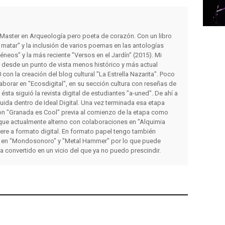
y Master en Arqueología pero poeta de corazón. Con un libro
matar" y la inclusión de varios poemas en las antologías
éneos" y la más reciente "Versos en el Jardín" (2015). Mi
s desde un punto de vista menos histórico y más actual
con la creación del blog cultural "La Estrella Nazarita". Poco
orar en "Ecosdigital", en su sección cultura con reseñas de
a ésta siguió la revista digital de estudiantes "a-uned". De ahí a
luida dentro de Ideal Digital. Una vez terminada esa etapa
on "Granada es Cool" previa al comienzo de la etapa como
que actualmente alterno con colaboraciones en "Alquimia
iere a formato digital. En formato papel tengo también
 en "Mondosonoro" y "Metal Hammer" por lo que puede
ha convertido en un vicio del que ya no puedo prescindir.