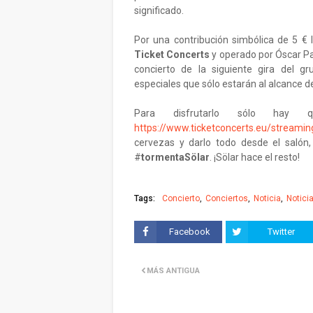
significado.
Por una contribución simbólica de 5 € 
Ticket Concerts
y operado por Óscar 
concierto de la siguiente gira del g
especiales que sólo estarán al alcance de
Para disfrutarlo sólo hay 
https://www.ticketconcerts.eu/streaming
cervezas y darlo todo desde el salón, 
#
tormentaSölar
. ¡Sölar hace el resto!
Tags:
Concierto
Conciertos
Noticia
Notici
Facebook
Twitter
MÁS ANTIGUA