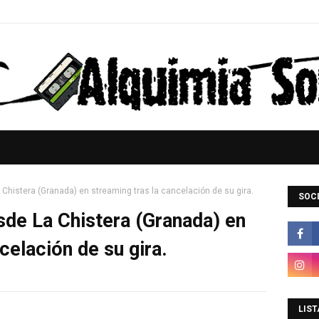
a Chistera (Granada) en streaming tras la cancelación de su gira.
SOCI
esde La Chistera (Granada) en
celación de su gira.
LIST