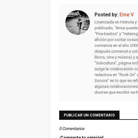
Posted by:
Eme V
Licenciada en Historia 
publicado, "Amar puede 
"Poe-trastos" y "Heterog
afición por contar cosa
comienza en el año 2000 
después comencé a colab
libros, cine y música) y 
"Subcultura", página inc
surge la colaboración c
redactora en "Rock On" 
Sonora" en lo que se ref
algunas colaboraciones
decirse que escribir se 
PUBLICAR UN COMENTARIO
0 Comentarios
¡Comparte tu opinión!