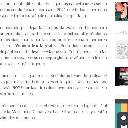
sariamente diferente, en el que las cancelaciones son la
 van moviendo ficha de cara a un 2021 que todos esperamos
e a este limbo extraño de normalidad impostada.
 apostado por dejar la temporada estival en blanco para
July 19,
manteniendo gran parte de su cartel e incluso ofreciéndonos
 unos días, anunciaban la incorporación de cuatro nombres
tel como
Vetusta Morla
y
alt-J
. Sobre los nacionales, no
público del festival de Vilanova i la Geltrú pueda resultar
riori no casa con su concepto global se añade a un line up
 delicias del más exigente.
uienes nos rasguemos las vestiduras teniendo al alcance
ara pasar la jornada del jueves en la que están emplazados.
catalán
BOYE
son las otras dos novedades, a la espera de lo
os próximos meses.
ión por días del cartel del festival, que tendrá lugar del 1 al
al de la Masía d'en Cabanyes. Las entradas de día ya están
dalidades de abonos.