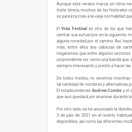
Aunque este verano marca un ritmo nece
triste tónica, muchos de los festivales
se parezca más a la vieja normalidad qu
El
Vida Festival
es otro de los que han
centrar sus esfuerzos en la siguiente, 
alguna novedad por el camino. Así, hace
más, entre ellos dos cabezas de car
negaremos que entre algunos sectores de 
sorprendente ver como una banda que a p
siempre interesante y presto a hacer las
De todos modos, no seremos nosotras q
tal cantidad de nombres y alternativas p
El estadounidense
Andrew Combs
y el 
que aun quedará por anunciar durante l
Por otro lado, se ha anunciado la distribuc
3 de julio de 2021 en el recinto habitu
disponibles, así como las diferentes mo