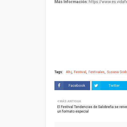
Más Información:
https://www.es.vidaf
Tags:
Alt-j
Festival
Festivales
Susana God
Facebook
Twitter
MÁS ANTIGUA
El Festival Tendencias de Salobreña se reiv
un formato especial