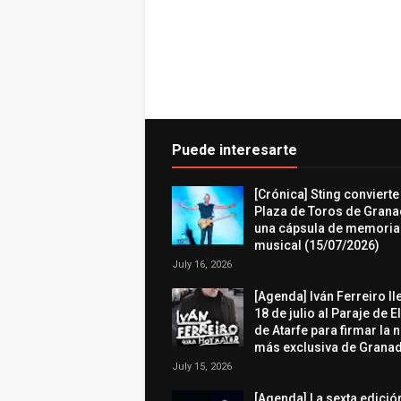
Puede interesarte
[Crónica] Sting convierte
Plaza de Toros de Grana
una cápsula de memoria
musical (15/07/2026)
July 16, 2026
[Agenda] Iván Ferreiro ll
18 de julio al Paraje de E
de Atarfe para firmar la 
más exclusiva de Granad
July 15, 2026
[Agenda] La sexta edició