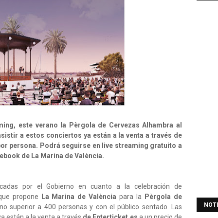
aming, este verano la Pèrgola de Cervezas Alhambra al
sistir a estos conciertos ya están a la venta a través de
por persona. Podrá seguirse en live streaming gratuito a
cebook de La Marina de València.
rcadas por el Gobierno en cuanto a la celebración de
s que propone
La Marina de València
para la
Pèrgola de
NOT
o superior a 400 personas y con el público sentado. Las
ya están a la venta a través
de Enterticket.es
a un precio de