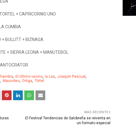
 TESA
 TORTEL + CAPRICORNIO UNO
 LA CUMBIA
+ BULLITT + BIZNAGA
NTE + SIERRA LEONA + MANUTEBOL
 PANTOCRATOR
lhambra
El Último vecino
Is.Las
Joaquín Pascual
a
Mausoleo
Ortiga
Tórtel
MÁS RECIENTE
lturas
El Festival Tendencias de Salobreña se reiventa en
un formato especial