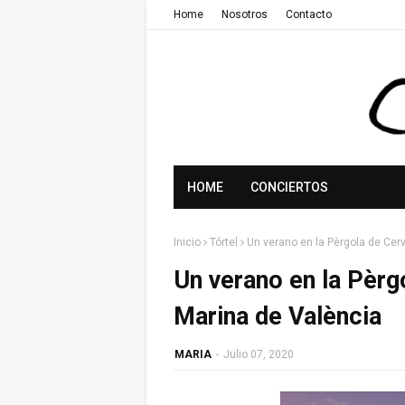
Home
Nosotros
Contacto
HOME
CONCIERTOS
Inicio
Tórtel
Un verano en la Pèrgola de Cer
Un verano en la Pèrg
Marina de València
MARIA
-
Julio 07, 2020