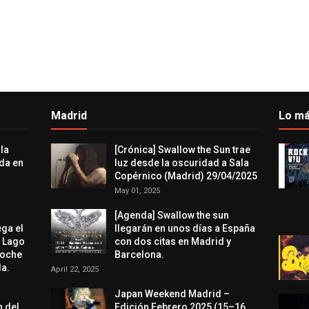
Madrid
Lo má
 la
[Crónica] Swallow the Sun trae
da en
luz desde la oscuridad a Sala
Copérnico (Madrid) 29/04/2025
May 01, 2025
[Agenda] Swallow the sun
ega el
llegarán en unos días a España
l Lago
con dos citas en Madrid y
noche
Barcelona.
a.
April 22, 2025
Japan Weekend Madrid –
n del
Edición Febrero 2025 (15–16