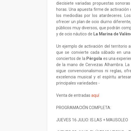
diecisiete variadas propuestas sonoras 
horas. Una apuesta firme de activación c
los mediodías por los atardeceres. L
ofrecer un plan de ocio diurno diferente,
públicos muy diversos, que podrán compl
y de ocio náutico de
La Marina de Valèn
Un ejemplo de activación del territorio 
que se convierte cada sábado en una at
conciertos de la
Pèrgola
es una experien
de la mano de Cervezas Alhambra. La 
sigue convencionalismos ni reglas, of
excelencia musical y el espíritu artes
principales variedades -
Venta de entradas
aquí
PROGRAMACIÓN COMPLETA:
JUEVES 16 JULIO: IS.LAS + MAUSOLEO