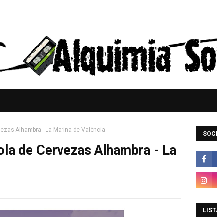
vezas Alhambra - La Marina de València
SOCI
ola de Cervezas Alhambra - La
LIST