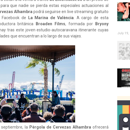
para que nadie se pierda estas especiales actuaciones al
ervezas Alhambra
podrá seguirse en live streaming gratuito
 y Facebook de
La Marina de València
. A cargo de esta
oductora británica
Broaden Films
, formada por
Bryony
hay tras este joven estudio-autocaravana itinerante cuyas
July 19,
udades que encuentran a lo largo de sus viajes.
e septiembre, la
Pèrgola de Cervezas Alhambra
ofrecerá