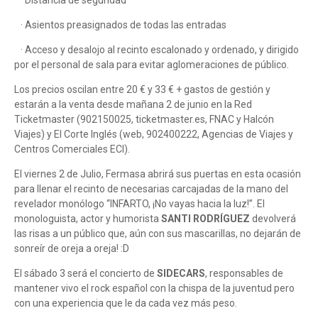
· Distancia de seguridad
· Asientos preasignados de todas las entradas
· Acceso y desalojo al recinto escalonado y ordenado, y dirigido
por el personal de sala para evitar aglomeraciones de público.
Los precios oscilan entre 20 € y 33 € + gastos de gestión y
estarán a la venta desde mañana 2 de junio en la Red
Ticketmaster (902150025, ticketmaster.es, FNAC y Halcón
Viajes) y El Corte Inglés (web, 902400222, Agencias de Viajes y
Centros Comerciales ECI).
El viernes 2 de Julio, Fermasa abrirá sus puertas en esta ocasión
para llenar el recinto de necesarias carcajadas de la mano del
revelador monólogo “INFARTO, ¡No vayas hacia la luz!”. El
monologuista, actor y humorista
SANTI RODRÍGUEZ
devolverá
las risas a un público que, aún con sus mascarillas, no dejarán de
sonreír de oreja a oreja! :D
El sábado 3 será el concierto de
SIDECARS
, responsables de
mantener vivo el rock español con la chispa de la juventud pero
con una experiencia que le da cada vez más peso.