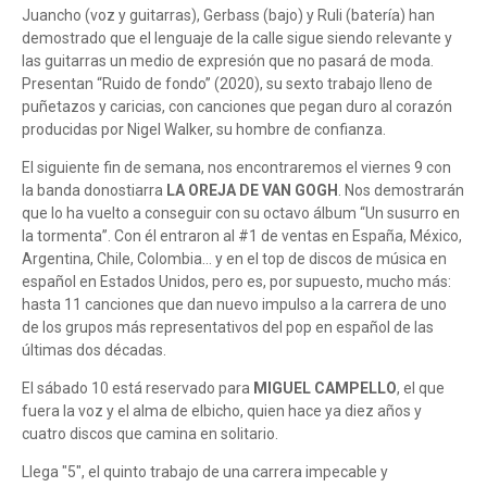
Juancho (voz y guitarras), Gerbass (bajo) y Ruli (batería) han
demostrado que el lenguaje de la calle sigue siendo relevante y
las guitarras un medio de expresión que no pasará de moda.
Presentan “Ruido de fondo” (2020), su sexto trabajo lleno de
puñetazos y caricias, con canciones que pegan duro al corazón
producidas por Nigel Walker, su hombre de confianza.
El siguiente fin de semana, nos encontraremos el viernes 9 con
la banda donostiarra
LA OREJA DE VAN GOGH
. Nos demostrarán
que lo ha vuelto a conseguir con su octavo álbum “Un susurro en
la tormenta”. Con él entraron al #1 de ventas en España, México,
Argentina, Chile, Colombia… y en el top de discos de música en
español en Estados Unidos, pero es, por supuesto, mucho más:
hasta 11 canciones que dan nuevo impulso a la carrera de uno
de los grupos más representativos del pop en español de las
últimas dos décadas.
El sábado 10 está reservado para
MIGUEL CAMPELLO
, el que
fuera la voz y el alma de elbicho, quien hace ya diez años y
cuatro discos que camina en solitario.
Llega "5", el quinto trabajo de una carrera impecable y