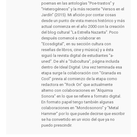
poemas en las antologías "Poe-trastos" y
"Heterogéneos" y la más reciente "Versos en el
Jardín" (2015). Mi afición por contar cosas
desde un punto de vista menos histórico y más
actual comienza en el año 2000 con la creación
del blog cultural "La Estrella Nazarita". Poco
después comencé a colaborar en
"Ecosdigital", en su sección cultura con
reseñas de libros, cine y música) y a ésta
siguió la revista digital de estudiantes "a-
uned". De ahí a "Subcultura", página incluida
dentro de Ideal Digital. Una vez terminada esa
etapa surge la colaboración con "Granada es
Cool" previa al comienzo de la etapa como
redactora en "Rock On" que actualmente
alterno con colaboraciones en "Alquimia
Sonora" en lo que se refiere a formato digital.
En formato papel tengo también algunas
colaboraciones en "Mondosonoro" y "Metal
Hammer" por lo que puede decirse que escribir
se ha convertido en un vicio del que ya no
puedo prescindir.