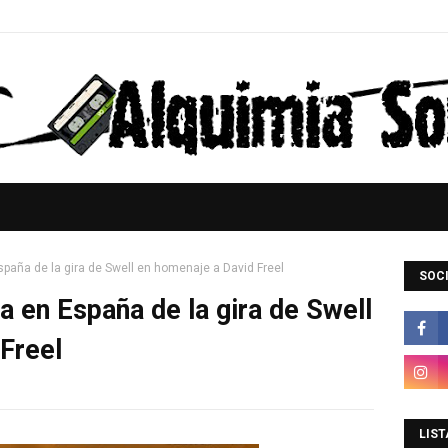
spaña de la gira de Swell en homenaje a David Freel
SOCI
a en España de la gira de Swell
Freel
LIST