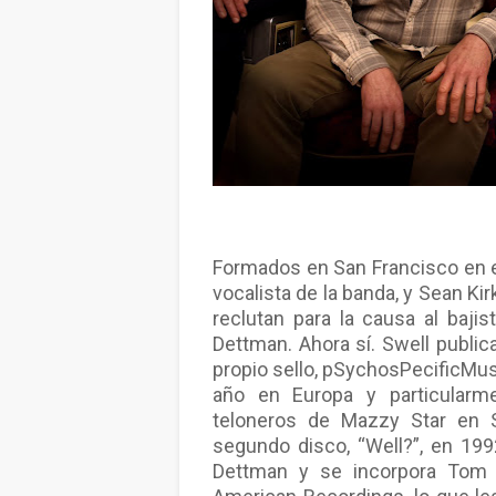
Formados en San Francisco en el 
vocalista de la banda, y Sean Kirk
reclutan para la causa al bajis
Dettman. Ahora sí. Swell publi
propio sello, pSychosPecificMusi
año en Europa y particularm
teloneros de Mazzy Star en Sa
segundo disco, “Well?”, en 19
Dettman y se incorpora Tom H