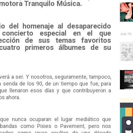
omotora Tranquilo Música.
io del homenaje al desaparecido
concierto especial en el que
July 19,
lección de sus temas favoritos
 cuatro primeros álbumes de su
lverá a ser. Y nosotros, seguramente, tampoco,
a senda de los 90, de un tiempo que fue, para
que llenaron esos días y que contribuyeron a
os ahora.
que nunca ocuparan el lugar mediático que
 bandas como Pixies o Pavement, pero nos
ados como joyas ocultas de una década