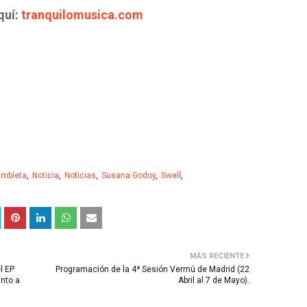
quí:
tranquilomusica.com
ambleta
Noticia
Noticias
Susana Godoy
Swell
MÁS RECIENTE
l EP
Programación de la 4ª Sesión Vermú de Madrid (22
unto a
Abril al 7 de Mayo).