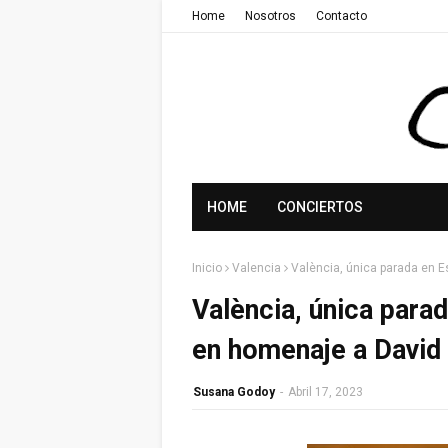
Home
Nosotros
Contacto
HOME
CONCIERTOS
Inicio
Valencia
València, única parada en E
València, única parad
en homenaje a David 
Susana Godoy
-
Abril 17, 2023