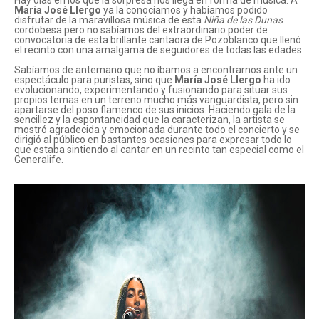
Hay días en los que la sorpresa nos llega en forma de música. A
María José Llergo
ya la conocíamos y habíamos podido
disfrutar de la maravillosa música de esta
Niña de las Dunas
cordobesa pero no sabíamos del extraordinario poder de
convocatoria de esta brillante cantaora de Pozoblanco que llenó
el recinto con una amalgama de seguidores de todas las edades.
Sabíamos de antemano que no íbamos a encontrarnos ante un
espectáculo para puristas, sino que
María José Llergo
ha ido
evolucionando, experimentando y fusionando para situar sus
propios temas en un terreno mucho más vanguardista, pero sin
apartarse del poso flamenco de sus inicios. Haciendo gala de la
sencillez y la espontaneidad que la caracterizan, la artista se
mostró agradecida y emocionada durante todo el concierto y se
dirigió al público en bastantes ocasiones para expresar todo lo
que estaba sintiendo al cantar en un recinto tan especial como el
Generalife.