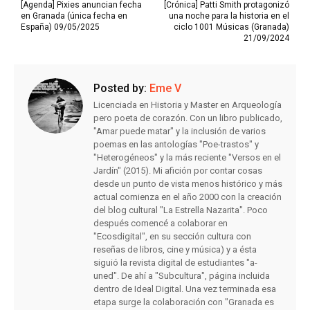
[Agenda] Pixies anuncian fecha
[Crónica] Patti Smith protagonizó
en Granada (única fecha en
una noche para la historia en el
España) 09/05/2025
ciclo 1001 Músicas (Granada)
21/09/2024
Posted by:
Eme V
Licenciada en Historia y Master en Arqueología
pero poeta de corazón. Con un libro publicado,
"Amar puede matar" y la inclusión de varios
poemas en las antologías "Poe-trastos" y
"Heterogéneos" y la más reciente "Versos en el
Jardín" (2015). Mi afición por contar cosas
desde un punto de vista menos histórico y más
actual comienza en el año 2000 con la creación
del blog cultural "La Estrella Nazarita". Poco
después comencé a colaborar en
"Ecosdigital", en su sección cultura con
reseñas de libros, cine y música) y a ésta
siguió la revista digital de estudiantes "a-
uned". De ahí a "Subcultura", página incluida
dentro de Ideal Digital. Una vez terminada esa
etapa surge la colaboración con "Granada es