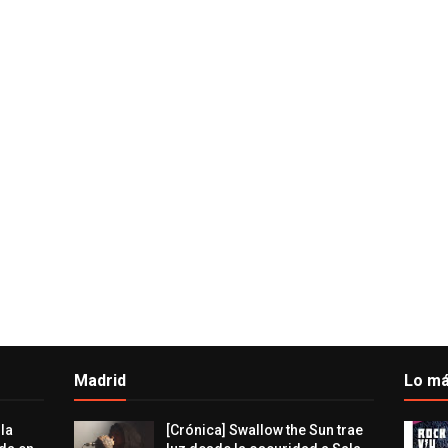
Madrid
Lo má
 la
[Crónica] Swallow the Sun trae