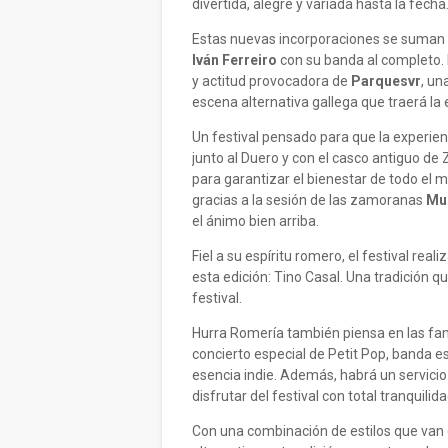
divertida, alegre y variada hasta la fecha
Estas nuevas incorporaciones se suman a 
Iván Ferreiro
con su banda al completo. 
y actitud provocadora de
Parquesvr
, un
escena alternativa gallega que traerá la e
Un festival pensado para que la experien
junto al Duero y con el casco antiguo de
para garantizar el bienestar de todo e
gracias a la sesión de las zamoranas
Muc
el ánimo bien arriba.
Fiel a su espíritu romero, el festival real
esta edición: Tino Casal. Una tradición q
festival.
Hurra Romería también piensa en las fami
concierto especial de Petit Pop, banda e
esencia indie. Además, habrá un servici
disfrutar del festival con total tranquilida
Con una combinación de estilos que van de