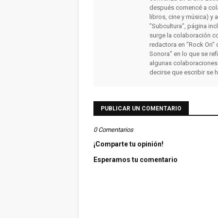
después comencé a colab
libros, cine y música) y 
"Subcultura", página inc
surge la colaboración c
redactora en "Rock On" 
Sonora" en lo que se ref
algunas colaboraciones
decirse que escribir se 
PUBLICAR UN COMENTARIO
0 Comentarios
¡Comparte tu opinión!
Esperamos tu comentario