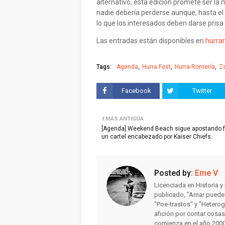
alternativo, esta edición promete ser l
nadie debería perderse aunque, hasta el
lo que los interesados deben darse prisa
Las entradas están disponibles en
hurra
Tags:
Agenda
Hurra Fest
Hurra Romería
Z
Facebook
Twitter
MÁS ANTIGUA
[Agenda] Weekend Beach sigue apostando f
un cartel encabezado por Kaiser Chiefs.
Posted by:
Eme V
Licenciada en Historia 
publicado, "Amar puede 
"Poe-trastos" y "Heterog
afición por contar cosa
comienza en el año 2000 