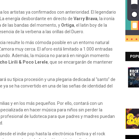
.
los artistas ya confirmados con anterioridad. El legendario
La energía desbordante en directo de
Varry Brava
, la ironía
a de las bandas del momento, y
Ortiga
, el latin boy de la
sencia de la verbena a las orillas del Duero.
cia resulte lo más cómoda posible en un entorno natural
 Zamora muy cerca. El aforo está limitado a 1.000 entradas
l mundo. Además, la música no parará en ningún momento
POP
ho Lirili & Poco Lerele
, que se encargarán de mantener
izará su típica procesión y una plegaria dedicada al "santo" de
ue ya se ha convertido en una de las señas de identidad del
lias y en los más pequeños. Por ello, contará con un
specializada en hacer música para niños sin perder la
o profesional de ludoteca para que padres y madres puedan
d.
sde el indie pop hasta la electrónica festiva y el rock