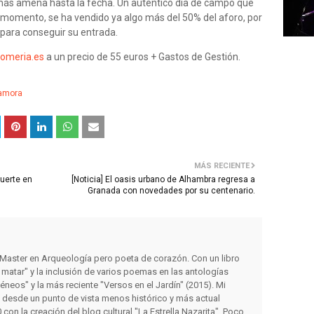
a más amena hasta la fecha. Un auténtico día de campo que
 momento, se ha vendido ya algo más del 50% del aforo, por
 para conseguir su entrada.
romeria.es
a un precio de 55 euros + Gastos de Gestión.
amora
MÁS RECIENTE
uerte en
[Noticia] El oasis urbano de Alhambra regresa a
Granada con novedades por su centenario.
y Master en Arqueología pero poeta de corazón. Con un libro
matar" y la inclusión de varios poemas en las antologías
éneos" y la más reciente "Versos en el Jardín" (2015). Mi
s desde un punto de vista menos histórico y más actual
con la creación del blog cultural "La Estrella Nazarita". Poco