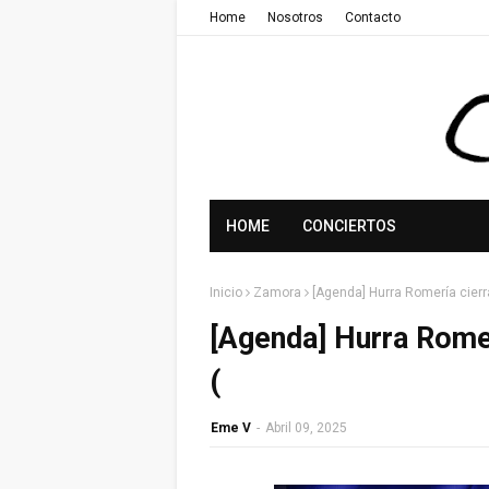
Home
Nosotros
Contacto
HOME
CONCIERTOS
Inicio
Zamora
[Agenda] Hurra Romería cierr
[Agenda] Hurra Romer
(
Eme V
-
Abril 09, 2025