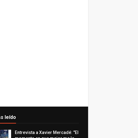
s leído
Entrevista a Xavier Mercadé: "El