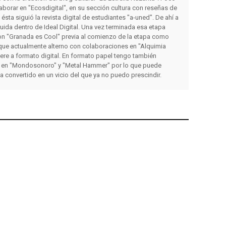
orar en "Ecosdigital", en su sección cultura con reseñas de
a ésta siguió la revista digital de estudiantes "a-uned". De ahí a
luida dentro de Ideal Digital. Una vez terminada esa etapa
on "Granada es Cool" previa al comienzo de la etapa como
que actualmente alterno con colaboraciones en "Alquimia
iere a formato digital. En formato papel tengo también
 en "Mondosonoro" y "Metal Hammer" por lo que puede
ha convertido en un vicio del que ya no puedo prescindir.