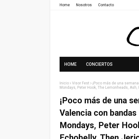
Home
Nosotros
Contacto
HOME
CONCIERTOS
Inicio
Visor Fest
¡Poco más de una semana! 
Mondays, Peter Hook, The Lemonheads, Ash, E
¡Poco más de una sem
Valencia con bandas
Mondays, Peter Hoo
Echobelly, Then Jeri