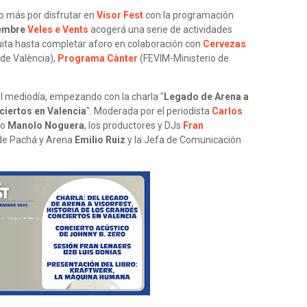
o más por disfrutar en
Visor Fest
con la programación
iembre
Veles e Vents
acogerá una serie de actividades
uita hasta completar aforo en colaboración con
Cervezas
 de València),
Programa Cànter
(FEVIM-Ministerio de
l mediodía, empezando con la charla "
Legado de Arena a
ciertos en Valencia
". Moderada por el periodista
Carlos
fo
Manolo Noguera
, los productores y DJs
Fran
 de Pachá y Arena
Emilio Ruiz
y la Jefa de Comunicación