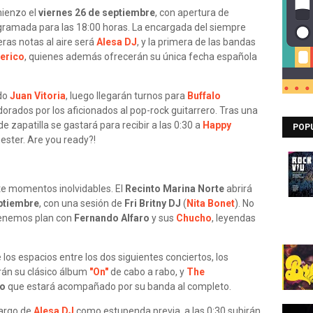
ienzo el
viernes 26 de septiembre
, con apertura de
ramada para las 18:00 horas. La encargada del siempre
ras notas al aire será
Alesa DJ
, y la primera de las bandas
erico
, quienes además ofrecerán su única fecha española
ado
Juan Vitoria
, luego llegarán turnos para
Buffalo
orados por los aficionados al pop-rock guitarrero. Tras una
e zapatilla se gastará para recibir a las 0:30 a
Happy
POP
ester. Are you ready?!
 momentos inolvidables. El
Recinto Marina Norte
abrirá
ptiembre
, con una sesión de
Fri Britny DJ
(
Nita Bonet
). No
 tenemos plan con
Fernando Alfaro
y sus
Chucho
, leyendas
los espacios entre los dos siguientes conciertos, los
rán su clásico álbum
"On"
de cabo a rabo, y
The
do
que estará acompañado por su banda al completo.
cargo de
Alesa DJ
como estupenda previa, a las 0:30 subirán