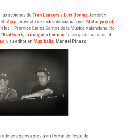
 las sesiones de
Fran Lenaers
y
Luis Bonias
, también
 B. Zero
, proyecto de rock valenciano cuyo "
Metonymy of
n los III Premios Carles Santos de la Música Valenciana. No
 "
Kraftwerk, la máquina humana
" a cargo de su autor, el
es
, y su editor en
Muzikalia
,
Manuel Pinazo
.
rado una golosa previa en forma de fiesta de