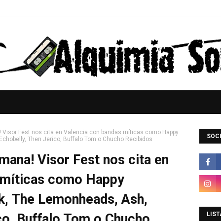
Visor Fest nos cita en Valencia con bandas míticas como Happy
SOCI
chobelly, Then Jerico, Buffalo Tom o Chucho Recibidos
ana! Visor Fest nos cita en
 míticas como Happy
k, The Lemonheads, Ash,
LIST
co, Buffalo Tom o Chucho