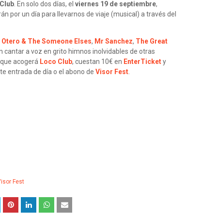
 Club
. En solo dos días, el
viernes 19 de septiembre
,
n por un día para llevarnos de viaje (musical) a través del
a Otero & The Someone Elses
,
Mr Sanchez
,
The Great
 cantar a voz en grito himnos inolvidables de otras
, que acogerá
Loco Club
, cuestan 10€ en
EnterTicket
y
te entrada de día o el abono de
Visor Fest
.
isor Fest