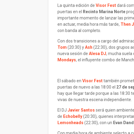
La quinta edición de
Visor Fest
dará com
puertas en el
Recinto Marina Norte
prog
importante momento de lanzar las prime
en actuar, media hora más tarde,
Then J
con banda al completo.
Con dos transiciones a cargo del admir
Tom
(20:30) y
Ash
(22:30), dos grupos ad
nueva sesión de
Alesa DJ
, mucha suela d
Mondays
, el influyente combo de Manch
El sábado en
Visor Fest
también promete
puertas de nuevo a las 18:00 el
27 de se
hay que llegar tarde porque a las 18:30
vivas de nuestra escena independiente.
El DJ
Javier Santos
será quien ambiente 
de
Echobelly
(20:30), quienes interpreta
Lemonheads
(22:30), con un
Evan Dan
Con media hora de ambiente selecto a 