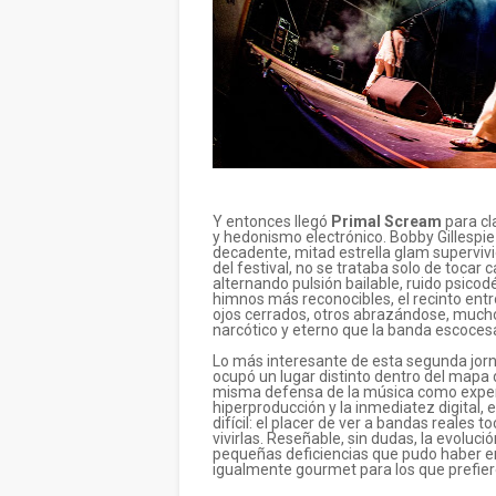
Y entonces llegó
Primal Scream
para cl
y hedonismo electrónico. Bobby Gillespi
decadente, mitad estrella glam superviv
del festival, no se trataba solo de tocar 
alternando pulsión bailable, ruido psico
himnos más reconocibles, el recinto ent
ojos cerrados, otros abrazándose, much
narcótico y eterno que la banda escoces
Lo más interesante de esta segunda jor
ocupó un lugar distinto dentro del mapa
misma defensa de la música como experi
hiperproducción y la inmediatez digital, e
difícil: el placer de ver a bandas reales
vivirlas. Reseñable, sin dudas, la evoluci
pequeñas deficiencias que pudo haber en
igualmente gourmet para los que prefier