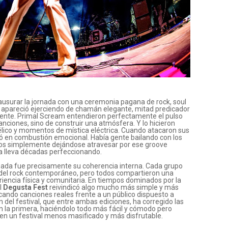
ausurar la jornada con una ceremonia pagana de rock, soul
e apareció ejerciendo de chamán elegante, mitad predicador
iente. Primal Scream entendieron perfectamente el pulso
canciones, sino de construir una atmósfera. Y lo hicieron
délico y momentos de mística eléctrica. Cuando atacaron sus
ró en combustión emocional. Había gente bailando con los
os simplemente dejándose atravesar por ese groove
a lleva décadas perfeccionando.
nada fue precisamente su coherencia interna. Cada grupo
 del rock contemporáneo, pero todos compartieron una
encia física y comunitaria. En tiempos dominados por la
l
Degusta Fest
reivindicó algo mucho más simple y más
 tocando canciones reales frente a un público dispuesto a
ón del festival, que entre ambas ediciones, ha corregido las
 la primera, haciéndolo todo más fácil y cómodo pero
en un festival menos masificado y más disfrutable.