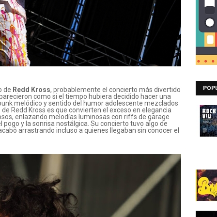
POP
o de
Redd Kross
, probablemente el concierto más divertido
arecieron como si el tiempo hubiera decidido hacer una
 punk melódico y sentido del humor adolescente mezclados
e de Redd Kross es que convierten el exceso en elegancia
iosos, enlazando melodías luminosas con riffs de garage
l pogo y la sonrisa nostálgica. Su concierto tuvo algo de
 acabó arrastrando incluso a quienes llegaban sin conocer el