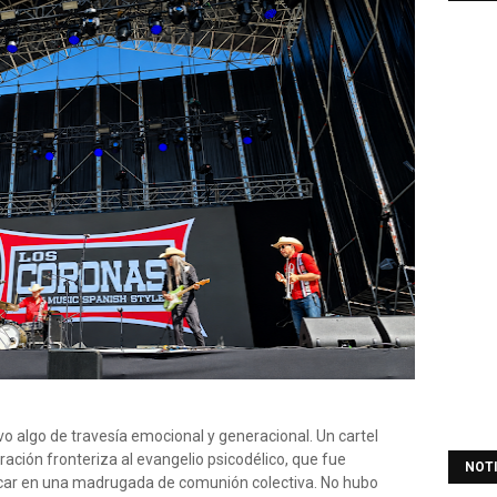
o algo de travesía emocional y generacional. Un cartel
eración fronteriza al evangelio psicodélico, que fue
NOT
car en una madrugada de comunión colectiva. No hubo