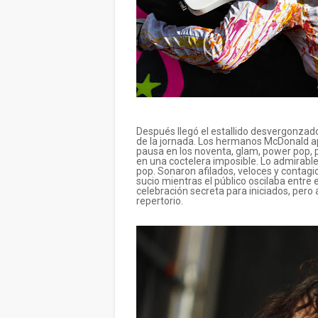
Después llegó el estallido desvergonzad
de la jornada. Los hermanos McDonald ap
pausa en los noventa, glam, power pop,
en una coctelera imposible. Lo admirabl
pop. Sonaron afilados, veloces y contag
sucio mientras el público oscilaba entre e
celebración secreta para iniciados, pero
repertorio.