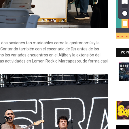
nir dos pasiones tan maridables como la gastronomía y la
 Contando también con el escenario de Djs antes de los
POP
o los variados encuentros en el Aljibe y la extensión del
ersas actividades en Lemon Rock o Marcapasos, de forma casi