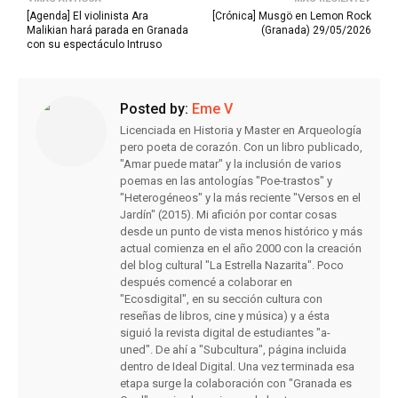
[Agenda] El violinista Ara
[Crónica] Musgö en Lemon Rock
Malikian hará parada en Granada
(Granada) 29/05/2026
con su espectáculo Intruso
Posted by:
Eme V
Licenciada en Historia y Master en Arqueología
pero poeta de corazón. Con un libro publicado,
"Amar puede matar" y la inclusión de varios
poemas en las antologías "Poe-trastos" y
"Heterogéneos" y la más reciente "Versos en el
Jardín" (2015). Mi afición por contar cosas
desde un punto de vista menos histórico y más
actual comienza en el año 2000 con la creación
del blog cultural "La Estrella Nazarita". Poco
después comencé a colaborar en
"Ecosdigital", en su sección cultura con
reseñas de libros, cine y música) y a ésta
siguió la revista digital de estudiantes "a-
uned". De ahí a "Subcultura", página incluida
dentro de Ideal Digital. Una vez terminada esa
etapa surge la colaboración con "Granada es