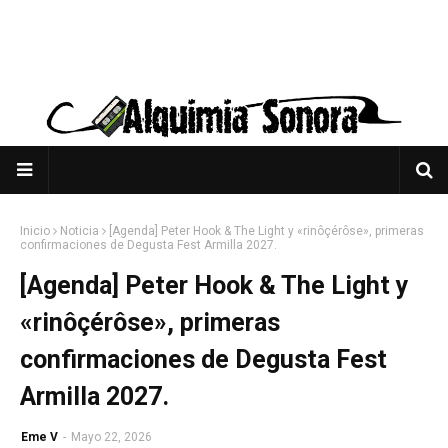
Inicio
Noticia
[Agenda] Peter Hook & The Light y «rinôçérôse», primeras
confirmaciones de Degusta Fest Armilla 2027.
[Agenda] Peter Hook & The Light y
«rinôçérôse», primeras
confirmaciones de Degusta Fest
Armilla 2027.
Eme V
-
Mayo 22, 2026