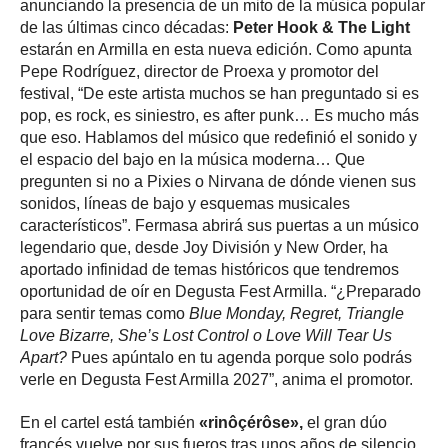
anunciando la presencia de un mito de la música popular
de las últimas cinco décadas:
Peter Hook & The Light
estarán en Armilla en esta nueva edición. Como apunta
Pepe Rodríguez, director de Proexa y promotor del
festival, “De este artista muchos se han preguntado si es
pop, es rock, es siniestro, es after punk… Es mucho más
que eso. Hablamos del músico que redefinió el sonido y
el espacio del bajo en la música moderna… Que
pregunten si no a Pixies o Nirvana de dónde vienen sus
sonidos, líneas de bajo y esquemas musicales
característicos”. Fermasa abrirá sus puertas a un músico
legendario que, desde Joy División y New Order, ha
aportado infinidad de temas históricos que tendremos
oportunidad de oír en Degusta Fest Armilla. “¿Preparado
para sentir temas como
Blue Monday, Regret, Triangle
Love Bizarre, She’s Lost Control o Love Will Tear Us
Apart?
Pues apúntalo en tu agenda porque solo podrás
verle en Degusta Fest Armilla 2027”, anima el promotor.
En el cartel está también
«rinôçérôse»,
el gran dúo
francés vuelve por sus fueros tras unos años de silencio.