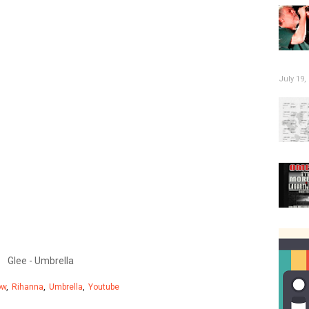
July 19,
Glee - Umbrella
ow
Rihanna
Umbrella
Youtube