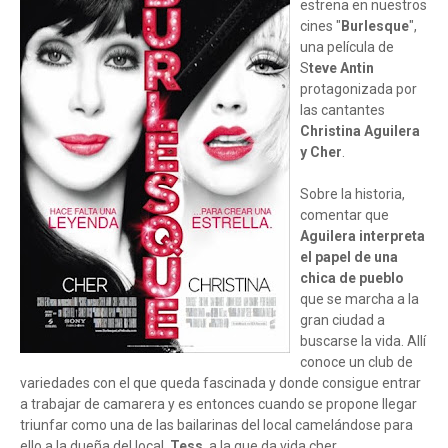
estrena en nuestros
cines "
Burlesque
",
una película de
S
teve Antin
protagonizada por
las cantantes
Christina Aguilera
y Cher
.
Sobre la historia,
comentar que
Aguilera interpreta
el papel de una
chica de pueblo
que se marcha a la
gran ciudad a
buscarse la vida. Allí
conoce un club de
variedades con el que queda fascinada y donde consigue entrar
a trabajar de camarera y es entonces cuando se propone llegar
triunfar como una de las bailarinas del local camelándose para
ello a la dueña del local,
Tess
, a la que da vida cher.