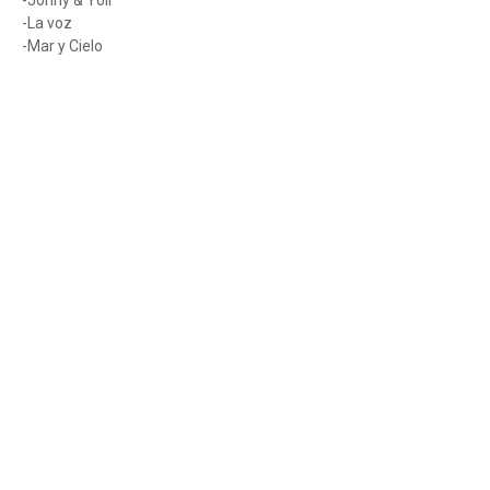
-Johny & Yoli
-La voz
-Mar y Cielo