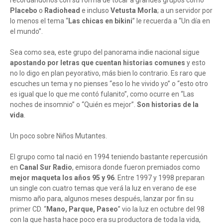
recordándonos con su forma de tocar a grandes grupos como
Placebo
o
Radiohead
e incluso
Vetusta Morla
; a un servidor por
lo menos el tema “
Las chicas en bikini
” le recuerda a “Un día en
el mundo”.
Sea como sea, este grupo del panorama indie nacional sigue
apostando por letras que cuentan historias comunes
y esto
no lo digo en plan peyorativo, más bien lo contrario. Es raro que
escuches un tema y no pienses “eso lo he vivido yo” o “esto otro
es igual que lo que me contó fulanito”, como ocurre en “Las
noches de insomnio” o “Quién es mejor”.
Son historias de la
vida
.
Un poco sobre Niños Mutantes.
El grupo como tal nació en 1994 teniendo bastante repercusión
en
Canal Sur Radio
, emisora donde fueron premiados como
mejor maqueta los años 95 y 96
. Entre 1997 y 1998 preparan
un single con cuatro temas que verá la luz en verano de ese
mismo año para, algunos meses después, lanzar por fin su
primer CD. “
Mano, Parque, Paseo
” vio la luz en octubre del 98
con la que hasta hace poco era su productora de toda la vida,