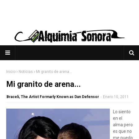
Inicio
Noticias
Mi granito de arena...
Mi granito de arena...
Braceli, The Artist Formarly Known as Dan Defensor
-
Enero 10, 2011
Lo siento
en el
alma pero
es que no
me puedo