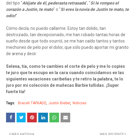
del tipo "
Aléjate de él, pederasta retrasada
", "
Si le rompes el
corazón a Justin, te mato
" o "
Si eres la novia de Justin te mato, te
odio!
".
Cómo decía, no puedo callarme. Estoy tan dolido, tan
destrozado, tan decepcionado, me han robado tantas horas de
sueño desde que todo ocurrió, se me han caído tantos y tantos
mechones de pelo por el dolor, que sólo puedo aportar mi granito
de arena y decir:
Selena, tía, como te cambies el corte de pelo y me lo copies
te juro que te escupo en la cara cuando coincidamos en las
siguientes vacaciones caribeñas y te retiro la palabra, te lo
juro por mi colección de muñecas Barbie tullidas. ¡Super
fuerte tía!
Tags:
Braceli TAFKADD
Justin Bieber
Noticias
MÁS ANTIGUA
MÁS RECIENTE