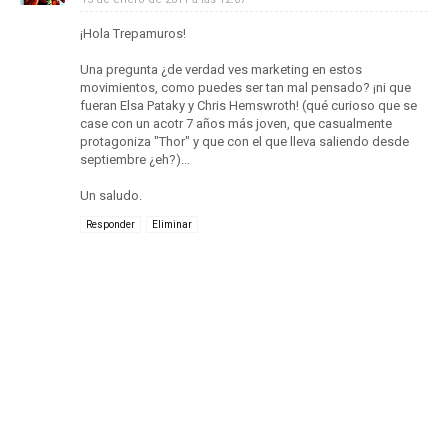
¡Hola Trepamuros!
Una pregunta ¿de verdad ves marketing en estos
movimientos, como puedes ser tan mal pensado? ¡ni que
fueran Elsa Pataky y Chris Hemswroth! (qué curioso que se
case con un acotr 7 años más joven, que casualmente
protagoniza "Thor" y que con el que lleva saliendo desde
septiembre ¿eh?)...
Un saludo.
Responder
Eliminar