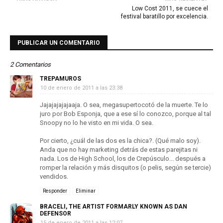
Low Cost 2011, se cuece el
festival baratillo por excelencia.
PUBLICAR UN COMENTARIO
2 Comentarios
TREPAMUROS
10 de enero de 2011 a las 23:38
Jajajajajajaaja. O sea, megasupertocotó de la muerte. Te lo
juro por Bob Esponja, que a ese sí lo conozco, porque al tal
Snoopy no lo he visto en mi vida. O sea.
Por cierto, ¿cuál de las dos es la chica?. (Qué malo soy).
Anda que no hay marketing detrás de estas parejitas ni
nada. Los de High School, los de Crepúsculo... después a
romper la relación y más disquitos (o pelis, según se tercie)
vendidos.
Responder
Eliminar
BRACELI, THE ARTIST FORMARLY KNOWN AS DAN
DEFENSOR
15 de enero de 2011 a las 12:07