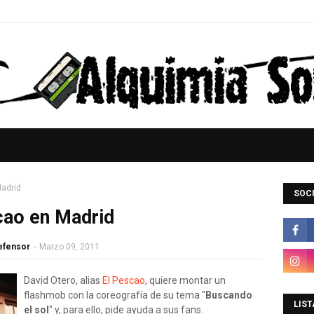
Madrid
SOCI
cao en Madrid
Defensor
-
Marzo 09, 2011
David Otero, alias
El Pescao
, quiere montar un
flashmob con la coreografía de su tema "
Buscando
LIST
el sol
" y, para ello, pide ayuda a sus fans.