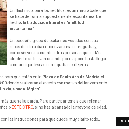
Un flashmob, para los neófitos, es un macro baile que
se hace de forma supuestamente espontánea. De
hecho,
la traducción literal es "multitud
instantanea"
.
Un pequeño grupo de bailarines vestidos con sus
ropas del día a día comienzan una coreografía y,
como sin venir a cuento, otras personas que están
alrededor se les van uniendo poco a poco hasta llegar
a crear gigantescas coreografías callejeras.
s para que estén en la
Plaza de Santa Ana de Madrid el
6:00
donde realizarán el evento con motivo del lanzamiento
Un viaje nada-lógico
".
n más que se lía parda. Para participar tenéis que rellenar
 años o
ESTE OTRO
, si no has alcanzado la mayoría de edad.
on las instrucciones para que quede muy clarito todo...
NOT