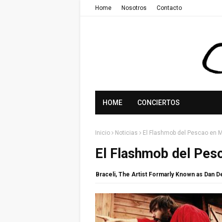
Home
Nosotros
Contacto
HOME
CONCIERTOS
Inicio
Noticias
El Flashmob del Pescao en 
El Flashmob del Pes
Braceli, The Artist Formarly Known as Dan 