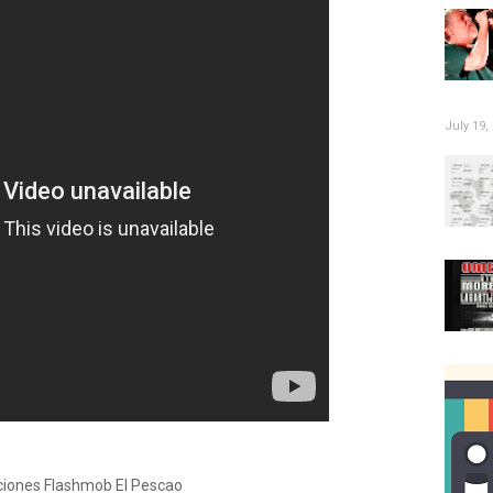
July 19,
ciones Flashmob El Pescao