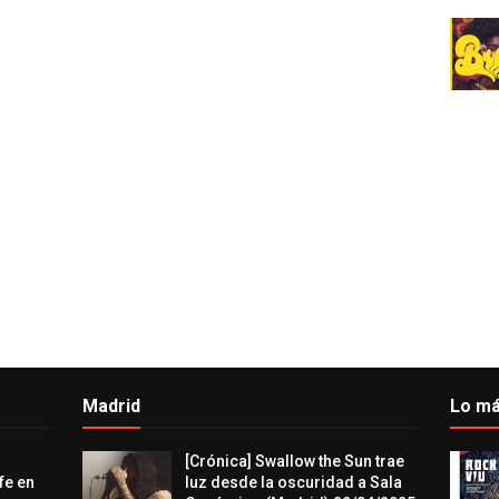
Madrid
Lo má
[Crónica] Swallow the Sun trae
fe en
luz desde la oscuridad a Sala